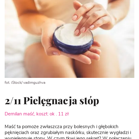
fot. iStock/ vadimguzhva
2/11 Pielęgnacja stóp
Dernilan maść, koszt: ok . 11 zł
Maść ta pomoże zwłaszcza przy bolesnych i głębokich
pęknięciach oraz zgrubiałym naskórku, skutecznie wygładzi i
wypielęgnuje
stopy
. W czym tkwi jego sekret? W połączeniu