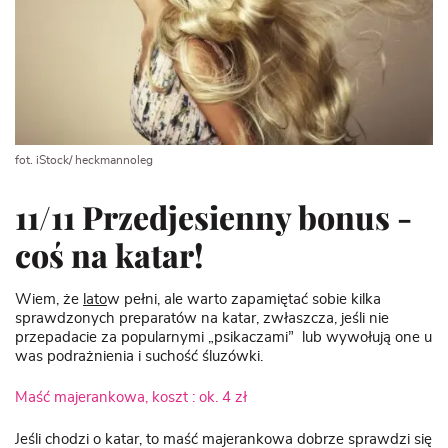
fot. iStock/ heckmannoleg
11/11 Przedjesienny bonus -
coś na katar!
Wiem, że
lato
w pełni, ale warto zapamiętać sobie kilka
sprawdzonych preparatów na katar, zwłaszcza, jeśli nie
przepadacie za popularnymi „psikaczami” lub wywołują one u
was podrażnienia i suchość śluzówki.
Maść majerankowa, koszt : ok. 4 zł
Jeśli chodzi o katar, to maść majerankowa dobrze sprawdzi się