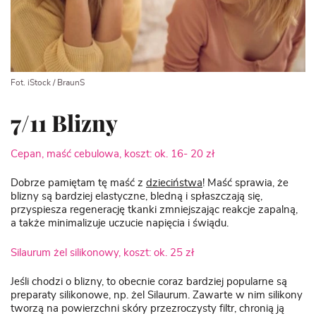
Fot. iStock / BraunS
7/11 Blizny
Cepan, maść cebulowa, koszt: ok. 16- 20 zł
Dobrze pamiętam tę maść z
dzieciństwa
! Maść sprawia, że
blizny są bardziej elastyczne, bledną i spłaszczają się,
przyspiesza regenerację tkanki zmniejszając reakcje zapalną,
a także minimalizuje uczucie napięcia i świądu.
Silaurum żel silikonowy, koszt: ok. 25 zł
Jeśli chodzi o blizny, to obecnie coraz bardziej popularne są
preparaty silikonowe, np. żel Silaurum. Zawarte w nim silikony
tworzą na powierzchni skóry przezroczysty filtr, chronią ją