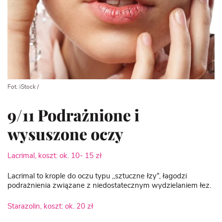
Fot. iStock /
9/11 Podrażnione i
wysuszone oczy
Lacrimal, koszt: ok. 10- 15 zł
Lacrimal to krople do oczu typu ,,sztuczne łzy”, łagodzi
podrażnienia związane z niedostatecznym wydzielaniem łez.
Starazolin, koszt: ok. 20 zł