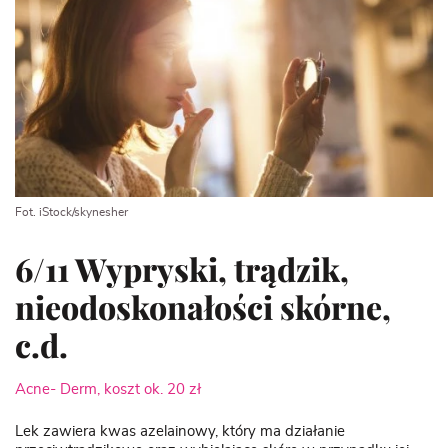
Fot. iStock/skynesher
6/11 Wypryski, trądzik,
nieodoskonałości skórne,
c.d.
Acne- Derm, koszt ok. 20 zł
Lek zawiera kwas azelainowy, który ma działanie