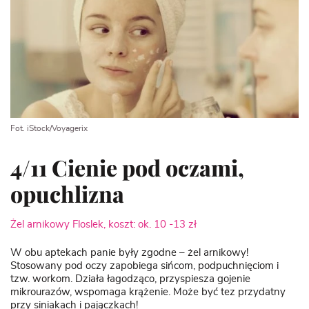
Fot. iStock/Voyagerix
4/11 Cienie pod oczami,
opuchlizna
Żel arnikowy Floslek, koszt: ok. 10 -13 zł
W obu aptekach panie były zgodne – żel arnikowy!
Stosowany pod oczy zapobiega sińcom, podpuchnięciom i
tzw. workom. Działa łagodząco, przyspiesza gojenie
mikrourazów, wspomaga krążenie. Może być tez przydatny
przy siniakach i pajączkach!