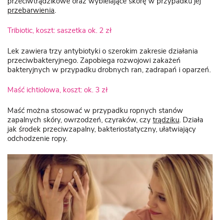
przeciwtrądzikowe oraz wybielające skórę w przypadku jej
przebarwienia
.
Tribiotic, koszt: saszetka ok. 2 zł
Lek zawiera trzy antybiotyki o szerokim zakresie działania
przeciwbakteryjnego. Zapobiega rozwojowi zakażeń
bakteryjnych w przypadku drobnych ran, zadrapań i oparzeń.
Maść ichtiolowa, koszt: ok. 3 zł
Maść można stosować w przypadku ropnych stanów
zapalnych skóry, owrzodzeń, czyraków, czy
trądziku
. Działa
jak środek przeciwzapalny, bakteriostatyczny, ułatwiający
odchodzenie ropy.