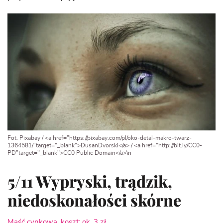
Fot. Pixabay / <a href=”https://pixabay.com/pl/oko-detal-makro-twarz-
1364581/”target="_blank">DusanDvorski</a> / <a href="http://bit.ly/CC0-
PD”target="_blank">CC0 Public Domain</a>\n
5/11 Wypryski, trądzik,
niedoskonałości skórne
Maść cynkowa, koszt: ok. 3 zł