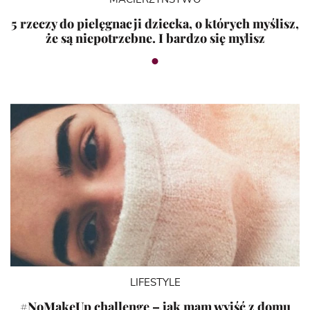
5 rzeczy do pielęgnacji dziecka, o których myślisz,
że są niepotrzebne. I bardzo się mylisz
LIFESTYLE
#NoMakeUp challenge – jak mam wyjść z domu