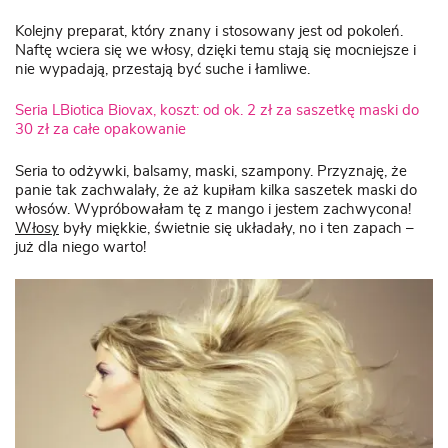
Kolejny preparat, który znany i stosowany jest od pokoleń.
Naftę wciera się we włosy, dzięki temu stają się mocniejsze i
nie wypadają, przestają być suche i łamliwe.
Seria LBiotica Biovax, koszt: od ok. 2 zł za saszetkę maski do
30 zł za całe opakowanie
Seria to odżywki, balsamy, maski, szampony. Przyznaję, że
panie tak zachwalały, że aż kupiłam kilka saszetek maski do
włosów. Wypróbowałam tę z mango i jestem zachwycona!
Włosy
były miękkie, świetnie się układały, no i ten zapach –
już dla niego warto!