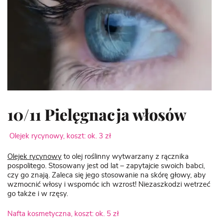
10/11 Pielęgnacja włosów
Olejek rycynowy, koszt: ok. 3 zł
Olejek rycynowy
to olej roślinny wytwarzany z rącznika
pospolitego. Stosowany jest od lat – zapytajcie swoich babci,
czy go znają. Zaleca się jego stosowanie na skórę głowy, aby
wzmocnić włosy i wspomóc ich wzrost! Niezaszkodzi wetrzeć
go także i w rzęsy.
Nafta kosmetyczna, koszt: ok. 5 zł