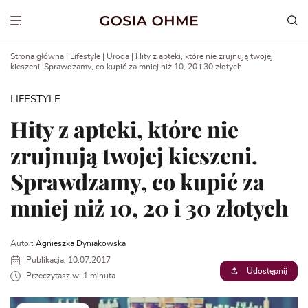
Go
to
Show menu
content
Strona główna
|
Lifestyle
|
Uroda
|
Hity z apteki, które nie zrujnują twojej
kieszeni. Sprawdzamy, co kupić za mniej niż 10, 20 i 30 złotych
LIFESTYLE
Hity z apteki, które nie
zrujnują twojej kieszeni.
Sprawdzamy, co kupić za
mniej niż 10, 20 i 30 złotych
Autor:
Agnieszka Dyniakowska
Publikacja: 10.07.2017
Udostępnij
Przeczytasz w: 1 minuta