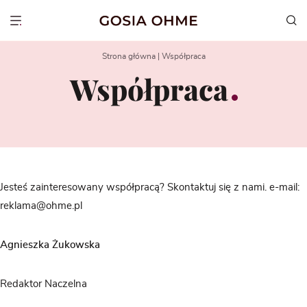
Go
to
Show menu
content
Strona główna
|
Współpraca
Współpraca
Jesteś zainteresowany współpracą? Skontaktuj się z nami. e-mail:
reklama@ohme.pl
Agnieszka Żukowska
Redaktor Naczelna