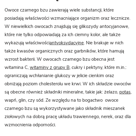
Owoce czarnego bzu zawierają wiele substancji, które
posiadają właściwości wzmacniające organizm oraz lecznicze.
W niewielkich owocach znajdują się glikozydy antocyjanowe,
które nie tylko odpowiadają za ich ciemny kolor, ale także
wykazują właściwości
antyoksydacyjne
. Nie brakuje w nich
także kwasów organicznych oraz garbników, które hamują
wzrost bakterii. W owocach czarnego bzu obecna jest
witamina C,
witaminy z grupy B
, cukry i pektyny, które m.in.:
ograniczają wchłanianie glukozy w jelicie cienkim oraz
obniżają poziom cholesterolu we krwi. W ich składzie owoców
są obecne również składniki mineralne, takie jak: żelazo,
potas
,
wapń, glin, czy sód. Ze względu na to bogactwo owoce
czarnego bzu są wykorzystywane jako składnik mieszanek
ziołowych na dobrą pracę układu trawiennego, nerek, oraz dla
wzmocnienia odporności.