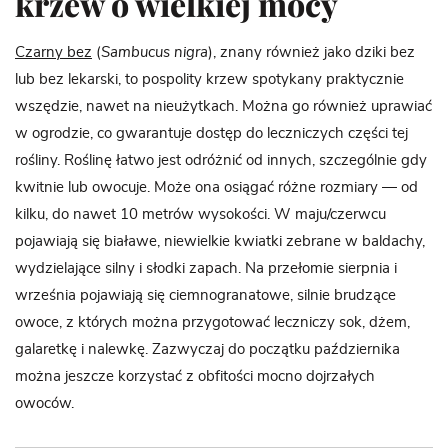
krzew o wielkiej mocy
Czarny bez
(
Sambucus nigra
), znany również jako dziki bez
lub bez lekarski, to pospolity krzew spotykany praktycznie
wszędzie, nawet na nieużytkach. Można go również uprawiać
w ogrodzie, co gwarantuje dostęp do leczniczych części tej
rośliny. Roślinę łatwo jest odróżnić od innych, szczególnie gdy
kwitnie lub owocuje. Może ona osiągać różne rozmiary — od
kilku, do nawet 10 metrów wysokości. W maju/czerwcu
pojawiają się białawe, niewielkie kwiatki zebrane w baldachy,
wydzielające silny i słodki zapach. Na przełomie sierpnia i
września pojawiają się ciemnogranatowe, silnie brudzące
owoce, z których można przygotować leczniczy sok, dżem,
galaretkę i nalewkę. Zazwyczaj do początku października
można jeszcze korzystać z obfitości mocno dojrzałych
owoców.