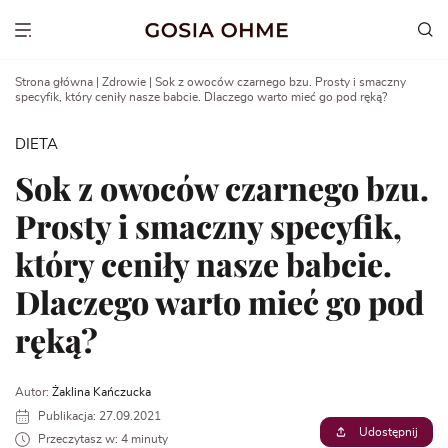
Go
to
Show menu
content
Strona główna
|
Zdrowie
|
Sok z owoców czarnego bzu. Prosty i smaczny
specyfik, który ceniły nasze babcie. Dlaczego warto mieć go pod ręką?
DIETA
Sok z owoców czarnego bzu.
Prosty i smaczny specyfik,
który ceniły nasze babcie.
Dlaczego warto mieć go pod
ręką?
Autor:
Żaklina Kańczucka
Publikacja: 27.09.2021
Udostępnij
Przeczytasz w: 4 minuty