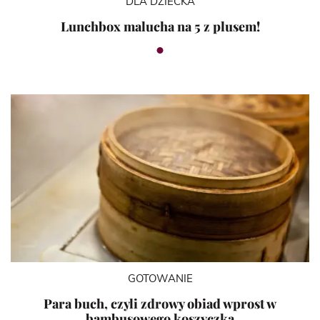
DLA DZIECKA
Lunchbox malucha na 5 z plusem!
GOTOWANIE
Para buch, czyli zdrowy obiad wprost w
bambusowego koszyczka