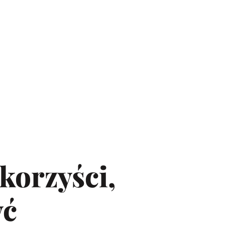
 korzyści,
yć