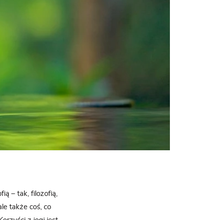
ą – tak, filozofią,
le także coś, co