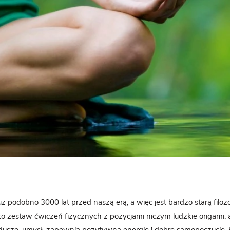
ż podobno 3000 lat przed naszą erą, a więc jest bardzo starą filozofi
ko zestaw ćwiczeń fizycznych z pozycjami niczym ludzkie origami, a