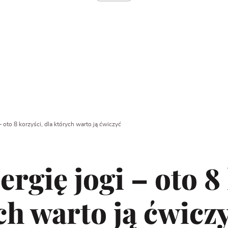
– oto 8 korzyści, dla których warto ją ćwiczyć
ergię jogi – oto 8
ch warto ją ćwicz