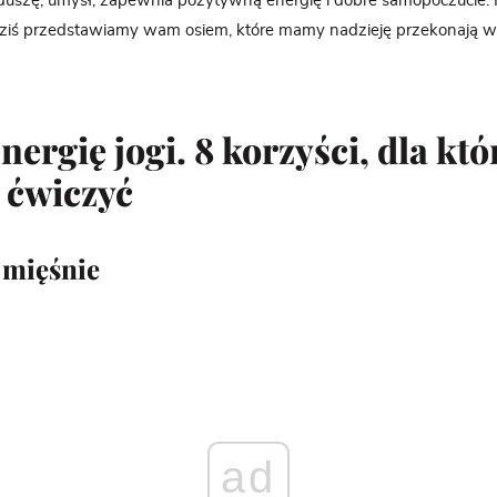
duszę, umysł, zapewnia pozytywną energię i dobre samopoczucie. Ko
dziś przedstawiamy wam osiem, które mamy nadzieję przekonają wa
nergię jogi. 8 korzyści, dla kt
 ćwiczyć
mięśnie
ad