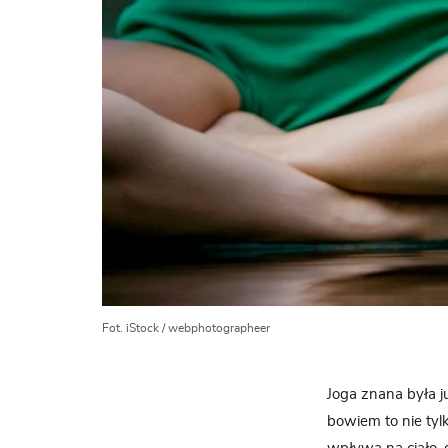
Fot. iStock / webphotographeer
Joga znana była ju
bowiem to nie tyl