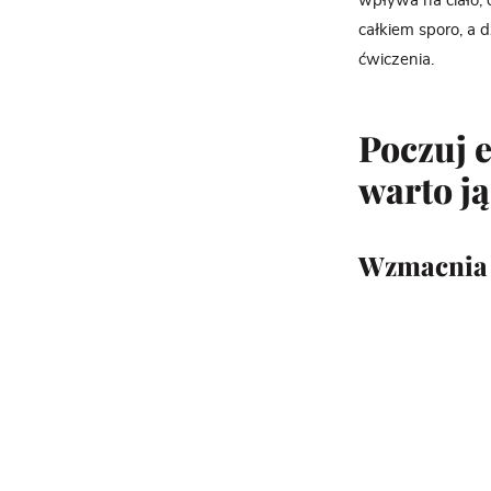
wpływa na ciało, 
całkiem sporo, a 
ćwiczenia.
Poczuj e
warto ją
Wzmacnia 