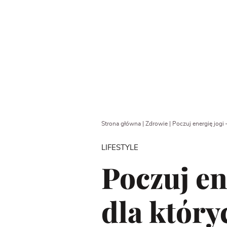
Strona główna
|
Zdrowie
|
Poczuj energię jogi 
LIFESTYLE
Poczuj en
dla który