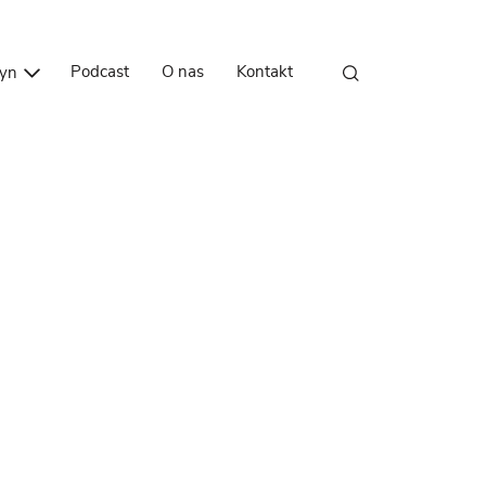
Przejdź do treści
Podcast
O nas
Kontakt
zyn