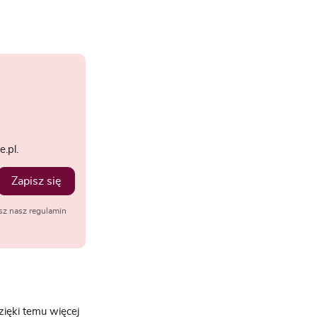
.pl.
Zapisz się
sz nasz regulamin
zięki temu więcej