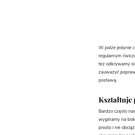
W jodze jedynie c
regularnym ćwicze
tez odkrywamy ist
zauważyć popra
postawą.
Kształtuje
Bardzo często na
wyginamy na boki, 
prosto i nie obci