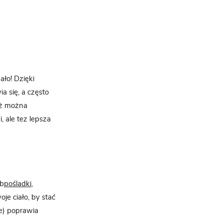
ało! Dzięki
a się, a często
eż można
, ale tez lepsza
ub
pośladki
,
je ciało, by stać
ze) poprawia