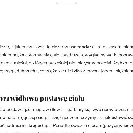
iężar, z jakim ćwiczysz, to ciężar własnego
ciała
– a to czasami niem
niom mięśnie wzmacniają się i wydłużają, wygląd sylwetki poprawi
nienie mięśni, o których wcześniej nie miałyśmy pojęcia! Szybko t
wę wyglądu
brzucha
, co wiąże się nie tylko z mocniejszymi mięśniami
 prawidłową postawę ciała
sza postawa jest nieprawidłowa – garbimy się, wypinamy brzuch l
a nasz kręgosłup cierpi! Dzięki jodze nauczymy się, jak ustawić swo
ążać nadmiernie kręgosłupa. Ponadto ćwiczenie asan (pozycji w jod