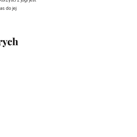
rzyści z jogi jest
s do jej
órych