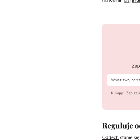
ukrwienie
kręgosł
Zap
Klikając "Zapisz
Reguluje 
Oddech
stanie się