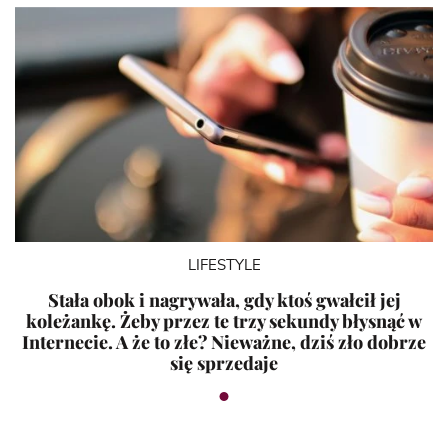
LIFESTYLE
Stała obok i nagrywała, gdy ktoś gwałcił jej
koleżankę. Żeby przez te trzy sekundy błysnąć w
Internecie. A że to złe? Nieważne, dziś zło dobrze
się sprzedaje