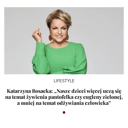
LIFESTYLE
Katarzyna Bosacka: „Nasze dzieci więcej uczą się
na temat żywienia pantofelka czy eugleny zielonej,
a mniej na temat odżywiania człowieka”