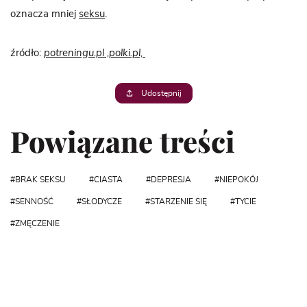
oznacza mniej
seksu
.
źródło:
potreningu.pl ,
polki.pl,
Udostępnij
Powiązane treści
BRAK SEKSU
CIASTA
DEPRESJA
NIEPOKÓJ
SENNOŚĆ
SŁODYCZE
STARZENIE SIĘ
TYCIE
ZMĘCZENIE