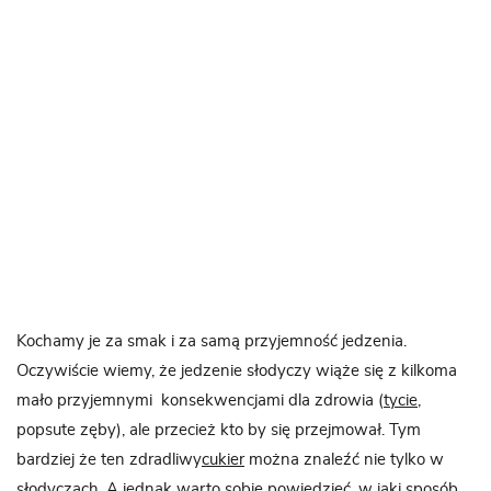
Kochamy je za smak i za samą przyjemność jedzenia.
Oczywiście wiemy, że jedzenie słodyczy wiąże się z kilkoma
mało przyjemnymi konsekwencjami dla zdrowia (
tycie
,
popsute zęby), ale przecież kto by się przejmował. Tym
bardziej że ten zdradliwy
cukier
można znaleźć nie tylko w
słodyczach. A jednak warto sobie powiedzieć, w jaki sposób