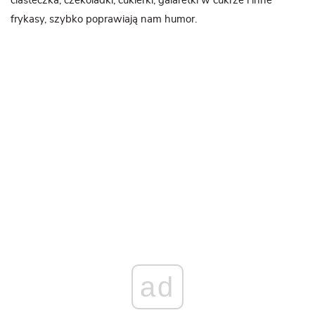
ciasteczka, czekoladki, cukierki, galaretki w cukrze i inne
frykasy, szybko poprawiają nam humor.
ad