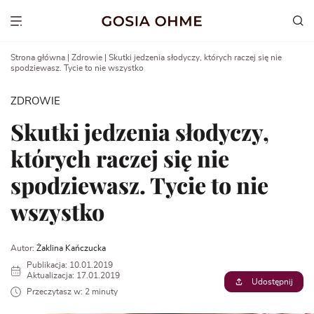
Go
to
Show menu
content
Strona główna
|
Zdrowie
|
Skutki jedzenia słodyczy, których raczej się nie
spodziewasz. Tycie to nie wszystko
ZDROWIE
Skutki jedzenia słodyczy,
których raczej się nie
spodziewasz. Tycie to nie
wszystko
Autor:
Żaklina Kańczucka
Publikacja: 10.01.2019
Aktualizacja: 17.01.2019
Udostępnij
Przeczytasz w: 2 minuty