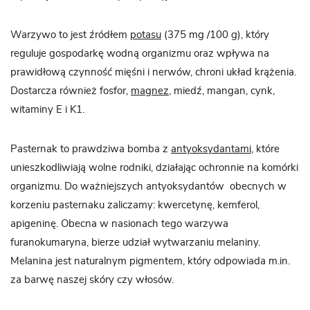
Warzywo to jest źródłem
potasu
(375 mg /100 g), który
reguluje gospodarkę wodną organizmu oraz wpływa na
prawidłową czynność mięśni i nerwów, chroni układ krążenia.
Dostarcza również fosfor,
magnez
, miedź, mangan, cynk,
witaminy E i K1.
Pasternak to prawdziwa bomba z
antyoksydantami
, które
unieszkodliwiają wolne rodniki, działając ochronnie na komórki
organizmu. Do ważniejszych antyoksydantów obecnych w
korzeniu pasternaku zaliczamy: kwercetynę, kemferol,
apigeninę. Obecna w nasionach tego warzywa
furanokumaryna, bierze udział wytwarzaniu melaniny.
Melanina jest naturalnym pigmentem, który odpowiada m.in.
za barwę naszej skóry czy włosów.