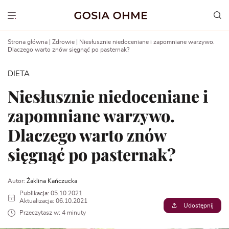
Go
to
Show menu
content
Strona główna
|
Zdrowie
|
Niesłusznie niedoceniane i zapomniane warzywo.
Dlaczego warto znów sięgnąć po pasternak?
DIETA
Niesłusznie niedoceniane i
zapomniane warzywo.
Dlaczego warto znów
sięgnąć po pasternak?
Autor:
Żaklina Kańczucka
Publikacja: 05.10.2021
Aktualizacja: 06.10.2021
Udostępnij
Przeczytasz w: 4 minuty