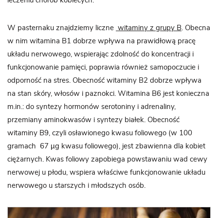
leczeniu chorób kobiecych.
W pasternaku znajdziemy liczne
witaminy z grupy B
. Obecna
w nim witamina B1 dobrze wpływa na prawidłową pracę
układu nerwowego, wspierając zdolność do koncentracji i
funkcjonowanie pamięci, poprawia również samopoczucie i
odporność na stres. Obecność witaminy B2 dobrze wpływa
na stan skóry, włosów i paznokci. Witamina B6 jest konieczna
m.in.: do syntezy hormonów serotoniny i adrenaliny,
przemiany aminokwasów i syntezy białek. Obecność
witaminy B9, czyli osławionego kwasu foliowego (w 100
gramach 67 µg kwasu foliowego), jest zbawienna dla kobiet
ciężarnych. Kwas foliowy zapobiega powstawaniu wad cewy
nerwowej u płodu, wspiera właściwe funkcjonowanie układu
nerwowego u starszych i młodszych osób.