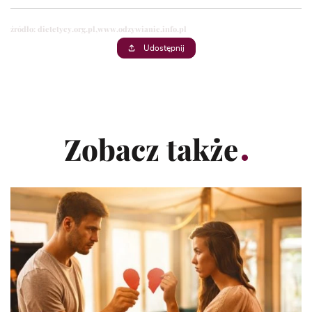
źródło:
dietetycy.org.pl,
www.odzywianie.info.pl
Udostępnij
Zobacz także