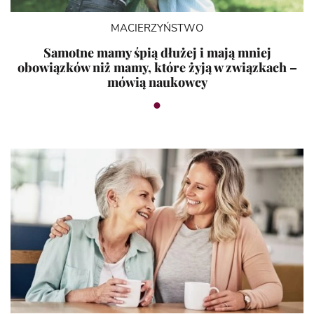
MACIERZYŃSTWO
Samotne mamy śpią dłużej i mają mniej
obowiązków niż mamy, które żyją w związkach –
mówią naukowcy