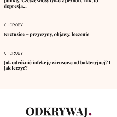
punkty. Czeszę włosy tylko z przodu. Tak, to
depresja…
CHOROBY
Krztusiec – przyczyny, objawy, leczenie
CHOROBY
Jak odróżnić infekcję wirusową od bakteryjnej? I
jak leczyć?
ODKRYWAJ