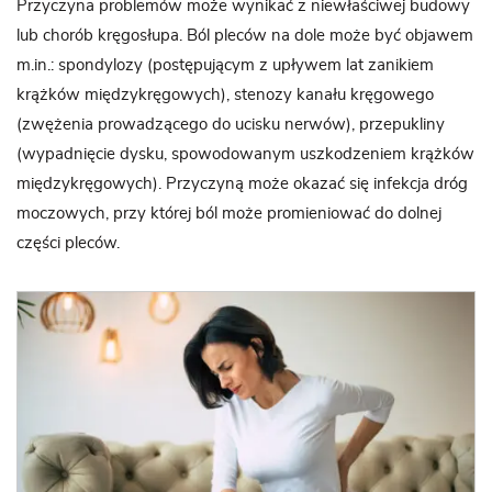
Przyczyna problemów może wynikać z niewłaściwej budowy
lub chorób kręgosłupa. Ból pleców na dole może być objawem
m.in.: spondylozy (postępującym z upływem lat zanikiem
krążków międzykręgowych), stenozy kanału kręgowego
(zwężenia prowadzącego do ucisku nerwów), przepukliny
(wypadnięcie dysku, spowodowanym uszkodzeniem krążków
międzykręgowych). Przyczyną może okazać się infekcja dróg
moczowych, przy której ból może promieniować do dolnej
części pleców.