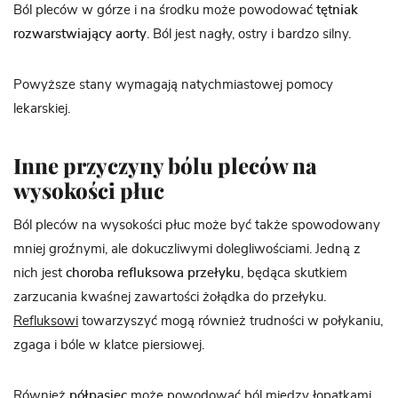
Ból pleców w górze i na środku może powodować
tętniak
rozwarstwiający aorty
. Ból jest nagły, ostry i bardzo silny.
Powyższe stany wymagają natychmiastowej pomocy
lekarskiej.
Inne przyczyny bólu pleców na
wysokości płuc
Ból pleców na wysokości płuc może być także spowodowany
mniej groźnymi, ale dokuczliwymi dolegliwościami. Jedną z
nich jest
choroba refluksowa przełyku
, będąca skutkiem
zarzucania kwaśnej zawartości żołądka do przełyku.
Refluksowi
towarzyszyć mogą również trudności w połykaniu,
zgaga i bóle w klatce piersiowej.
Również
półpasiec
może powodować ból między łopatkami.