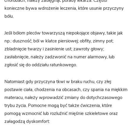
chorobach, należy zasięgnąć porady lekarza. Często
konieczne bywa wdrożenie leczenia, które usunie przyczyny
bólu.
Jeśli bólom pleców towarzyszą niepokojące objawy, takie jak
np.: duszność; ból w klatce piersiowej; obfity, zimny pot;
zbladnięcie twarzy i zasinienie ust; zawroty głowy;
zasłabnięcie, należy zadzwonić na numer alarmowy, lub
zgłosić się do oddziału ratunkowego.
Natomiast gdy przyczyna tkwi w braku ruchu, czy złej
postawie ciała, chodzenia na obcasach, czy spania na miękkim
materacu, należy wprowadzić zmiany do dotychczasowego
trybu życia. Pomocne mogą być także ćwiczenia, które
pomogą wzmocnić lub rozluźnić mięśnie szkieletowe oraz
załagodzą dyskomfort: