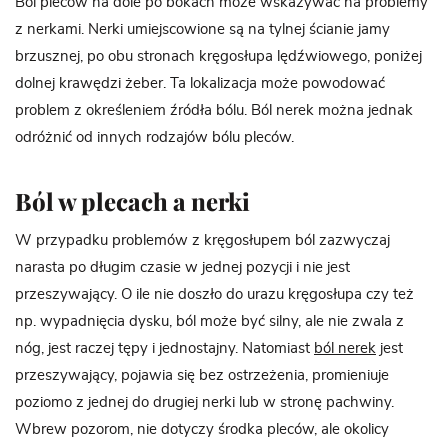
Ból pleców na dole po bokach może wskazywać na problemy
z nerkami. Nerki umiejscowione są na tylnej ścianie jamy
brzusznej, po obu stronach kręgosłupa lędźwiowego, poniżej
dolnej krawędzi żeber. Ta lokalizacja może powodować
problem z określeniem źródła bólu. Ból nerek można jednak
odróżnić od innych rodzajów bólu pleców.
Ból w plecach a nerki
W przypadku problemów z kręgosłupem ból zazwyczaj
narasta po długim czasie w jednej pozycji i nie jest
przeszywający. O ile nie doszło do urazu kręgosłupa czy też
np. wypadnięcia dysku, ból może być silny, ale nie zwala z
nóg, jest raczej tępy i jednostajny. Natomiast
ból nerek
jest
przeszywający, pojawia się bez ostrzeżenia, promieniuje
poziomo z jednej do drugiej nerki lub w stronę pachwiny.
Wbrew pozorom, nie dotyczy środka pleców, ale okolicy