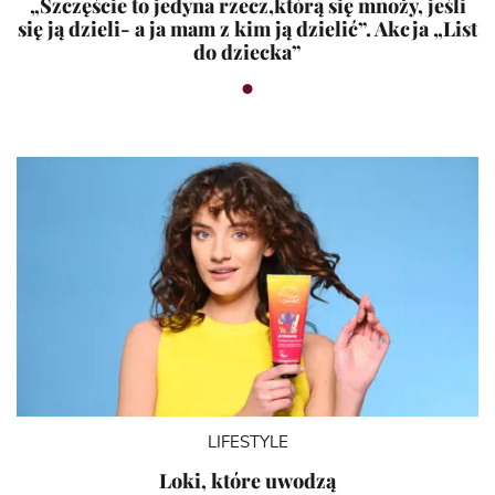
„Szczęście to jedyna rzecz,którą się mnoży, jeśli
się ją dzieli- a ja mam z kim ją dzielić”. Akcja „List
do dziecka”
LIFESTYLE
Loki, które uwodzą