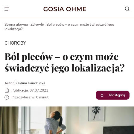
Go
to
Show menu
content
Strona główna
|
Zdrowie
|
Ból pleców – o czym może świadczyć jego
lokalizacja?
CHOROBY
Ból pleców – o czym może
świadczyć jego lokalizacja?
Autor:
Żaklina Kańczucka
Publikacja: 07.07.2021
Udostępnij
Przeczytasz w: 6 minut