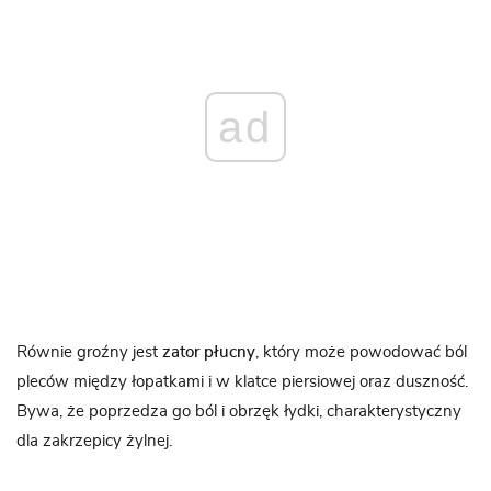
ad
Równie groźny jest
zator płucny
, który może powodować ból
pleców między łopatkami i w klatce piersiowej oraz duszność.
Bywa, że poprzedza go ból i obrzęk łydki, charakterystyczny
dla zakrzepicy żylnej.