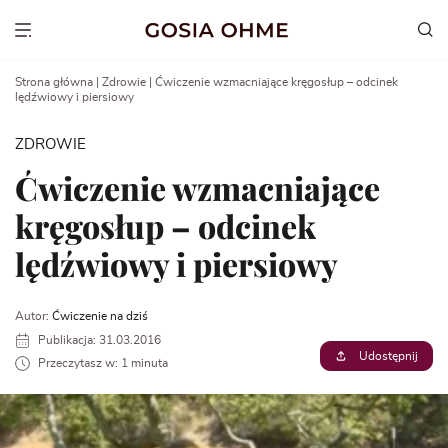
Go
to
Show menu
content
Strona główna
|
Zdrowie
|
Ćwiczenie wzmacniające kręgosłup – odcinek
lędźwiowy i piersiowy
ZDROWIE
Ćwiczenie wzmacniające
kręgosłup – odcinek
lędźwiowy i piersiowy
Autor:
Ćwiczenie na dziś
Publikacja: 31.03.2016
Udostępnij
Przeczytasz w: 1 minuta