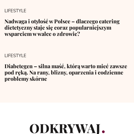
LIFESTYLE
Nadwaga i otyłość w Polsce – dlaczego catering
dietetyczny staje się coraz popularniejszym
wsparciem w walce o zdrowie?
LIFESTYLE
Diabetegen – silna maść, którą warto mieć zawsze
pod ręką. Na rany, blizny, oparzenia i codzienne
problemy skórne
ODKRYWAJ