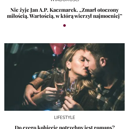
Nie żyje Jan A.P. Kaczmarek. „Zmarł otoczony
miłością. Wartością, w którą wierzył najmocniej”
LIFESTYLE
Do czego kobiecie potrzebny jest romans?