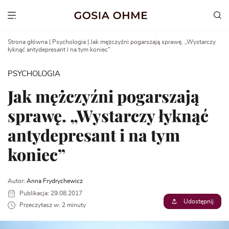
Go
to
Show menu
content
Strona główna
|
Psychologia
|
Jak mężczyźni pogarszają sprawę. „Wystarczy
łyknąć antydepresant i na tym koniec”
PSYCHOLOGIA
Jak mężczyźni pogarszają
sprawę. „Wystarczy łyknąć
antydepresant i na tym
koniec”
Autor:
Anna Frydrychewicz
Publikacja: 29.08.2017
Udostępnij
Przeczytasz w: 2 minuty