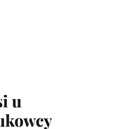
i u
aukowcy