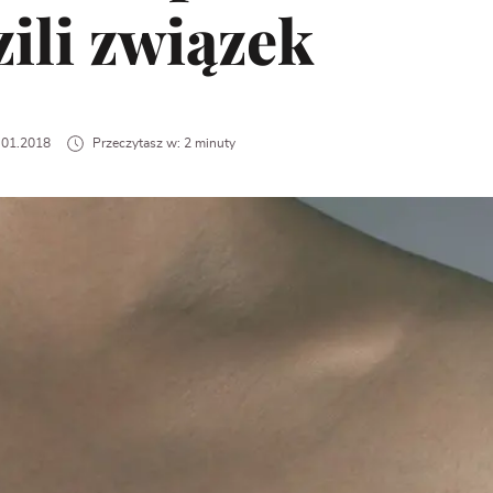
ili związek
8.01.2018
Przeczytasz w: 2 minuty