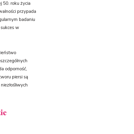
 50. roku życia
owalności przypada
regularnym badaniu
 sukces w
bieństwo
oszczególnych
da odporność,
woru piersi są
niezłośliwych
ie