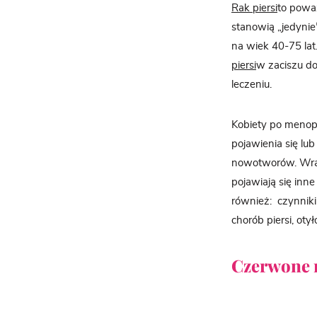
Rak piersi
to poważ
stanowią „jedynie
na wiek 40-75 lat
piersi
w zaciszu d
leczeniu.
Kobiety po menop
pojawienia się lu
nowotworów. Wraz
pojawiają się inn
również: czynnik
chorób piersi, oty
Czerwone m