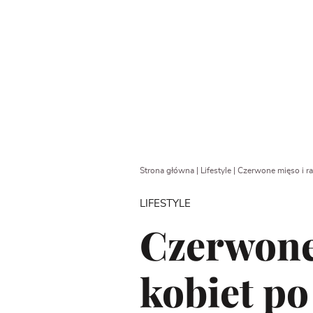
Strona główna
|
Lifestyle
|
Czerwone mięso i ra
LIFESTYLE
Czerwone 
kobiet p