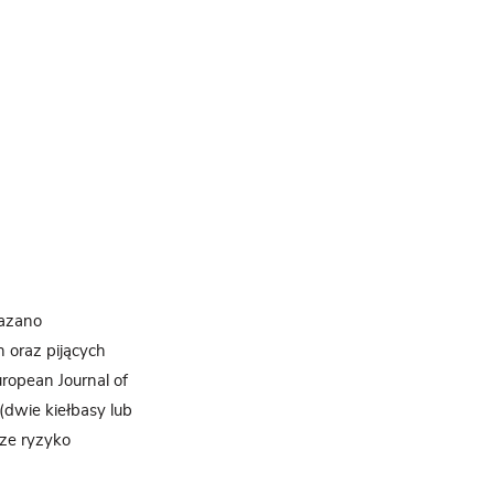
kazano
 oraz pijących
opean Journal of
dwie kiełbasy lub
ze ryzyko