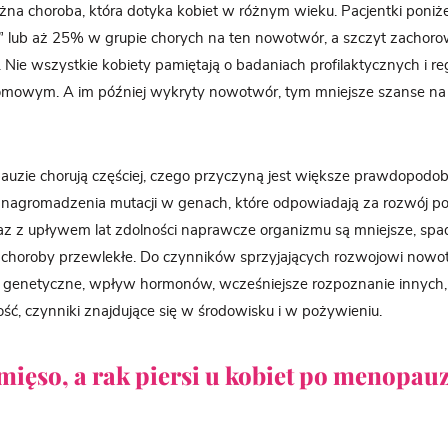
na choroba, która dotyka kobiet w różnym wieku. Pacjentki poniżej
” lub aż 25% w grupie chorych na ten nowotwór, a szczyt zachor
. Nie wszystkie kobiety pamiętają o badaniach profilaktycznych i 
omowym. A im później wykryty nowotwór, tym mniejsze szanse na
auzie chorują częściej, czego przyczyną jest większe prawdopodo
b nagromadzenia mutacji w genach, które odpowiadają za rozwój p
 z upływem lat zdolności naprawcze organizmu są mniejsze, spa
e choroby przewlekłe. Do czynników sprzyjających rozwojowi nowot
i genetyczne, wpływ hormonów, wcześniejsze rozpoznanie innych, 
łość, czynniki znajdujące się w środowisku i w pożywieniu.
ięso, a rak piersi u kobiet po menopauz