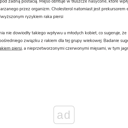
od żadną postacią. Mięso obfituje w tłuszcze nasycone, które wpły
arzanego przez organizm. Cholesterol natomiast jest prekursorem e
wyższonym ryzykiem raka piersi
ia nie dowiodły takiego wpływu u młodych kobiet, co sugeruje, ż
ośredniego związku z rakiem dla tej grupy wiekowej. Badanie sug
akiem piersi
, a nieprzetworzonymi czerwonymi mięsami, w tym jagni
ad