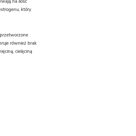
wają na ilość
strogenu, który
e przetworzone
eruje również brak
ęciną, cielęciną