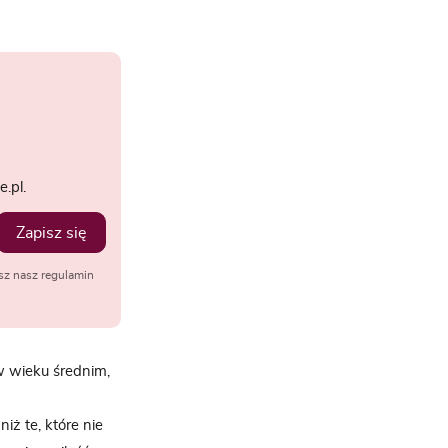
.pl.
Zapisz się
sz nasz regulamin
w wieku średnim,
iż te, które nie