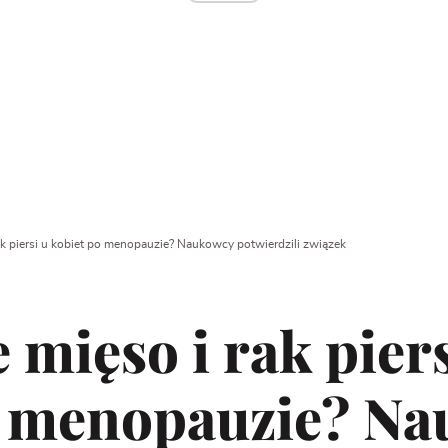
k piersi u kobiet po menopauzie? Naukowcy potwierdzili związek
mięso i rak piers
o menopauzie? N