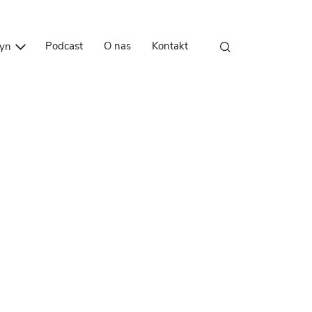
Przejdź do treści
Podcast
O nas
Kontakt
zyn