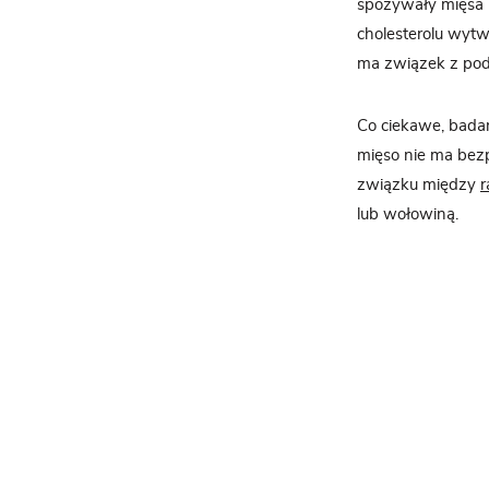
spożywały mięsa p
cholesterolu wytw
ma związek z pod
Co ciekawe, badan
mięso nie ma bezp
związku między
r
lub wołowiną.