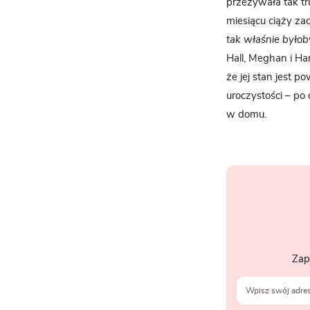
przeżywała tak t
miesiącu ciąży za
tak właśnie byłoby
Hall, Meghan i H
że jej stan jest 
uroczystości – po
w domu.
Zap