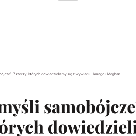
ójcze”. 7 rzeczy, których dowiedzieliśmy się z wywiadu Harrego i Meghan
yśli samobójcze”
tórych dowiedziel