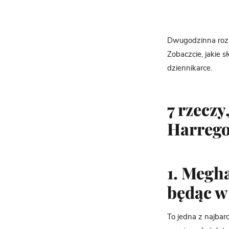
Dwugodzinna rozm
Zobaczcie, jakie s
dziennikarce.
7 rzeczy
Harrego
1. Megh
będąc w
To jedna z najbar