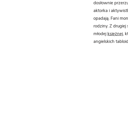
dosłownie przerzu
aktorka i aktywis
opadają. Fani mon
rodziny. Z drugie
młodej
księżnej
, 
angielskich tablo