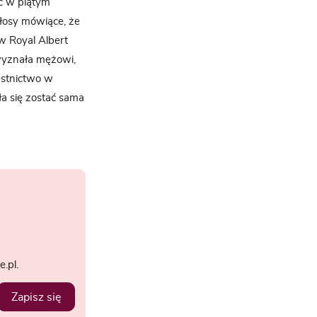
c w piątym
głosy mówiące, że
w Royal Albert
wyznała mężowi,
estnictwo w
ła się zostać sama
.pl.
Zapisz się