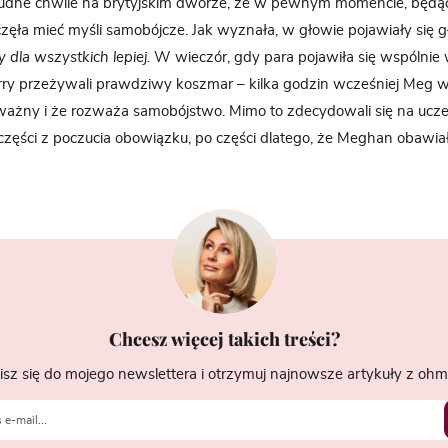
rudne chwile na brytyjskim dworze, że w pewnym momencie, będą
częła mieć myśli samobójcze. Jak wyznała, w głowie pojawiały się 
 dla wszystkich lepiej.
W wieczór, gdy para pojawiła się wspólnie 
arry przeżywali prawdziwy koszmar – kilka godzin wcześniej Meg 
poważny i że rozważa samobójstwo. Mimo to zdecydowali się na ucz
 części z poczucia obowiązku, po części dlatego, że Meghan obawia
Chcesz więcej takich treści?
isz się do mojego newslettera i otrzymuj najnowsze artykuły z ohme