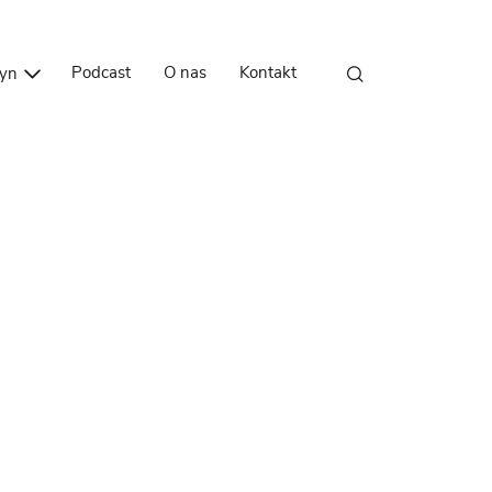
Przejdź do treści
Podcast
O nas
Kontakt
zyn