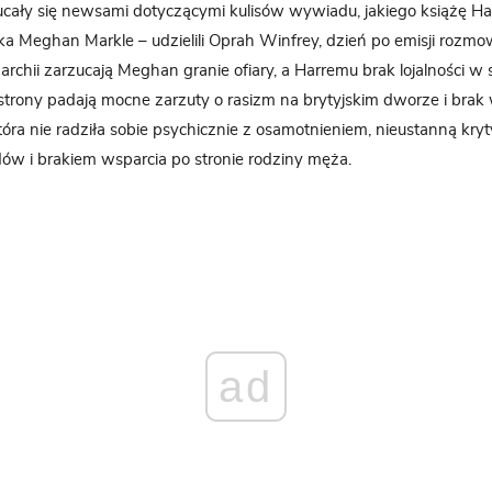
cały się newsami dotyczącymi kulisów wywiadu, jakiego książę Har
tka Meghan Markle – udzielili Oprah Winfrey, dzień po emisji rozm
archii zarzucają Meghan granie ofiary, a Harremu brak lojalności w
j strony padają mocne zarzuty o rasizm na brytyjskim dworze i brak 
która nie radziła sobie psychicznie z osamotnieniem, nieustanną kry
idów i brakiem wsparcia po stronie rodziny męża.
ad