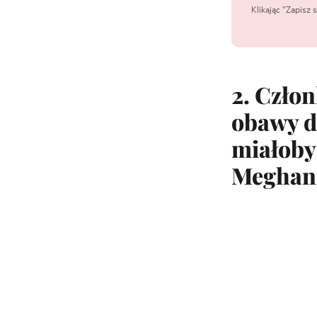
Klikając "Zapisz
2. Czło
obawy d
miałoby 
Meghan