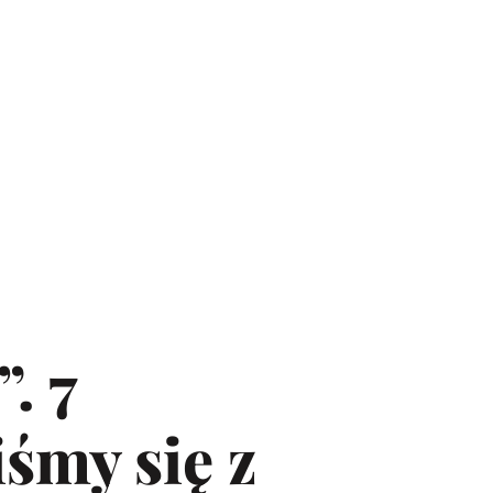
. 7
iśmy się z