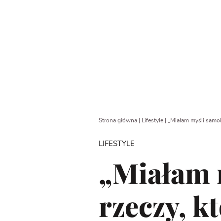
Strona główna
|
Lifestyle
|
„Miałam myśli samob
LIFESTYLE
„Miałam m
rzeczy, k