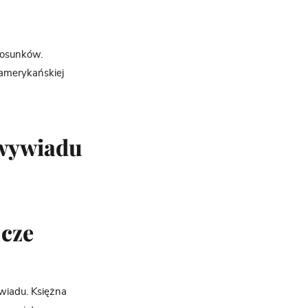
tosunków.
amerykańskiej
z wywiadu
jcze
ywiadu. Księżna