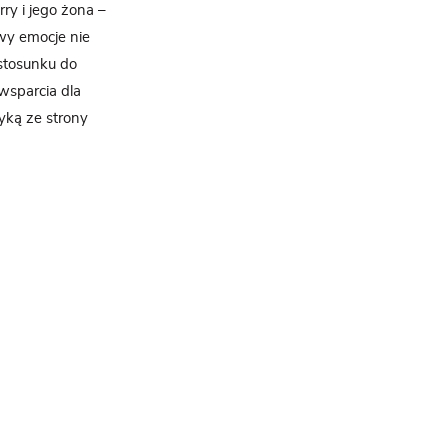
ry i jego żona –
owy emocje nie
 stosunku do
wsparcia dla
tyką ze strony