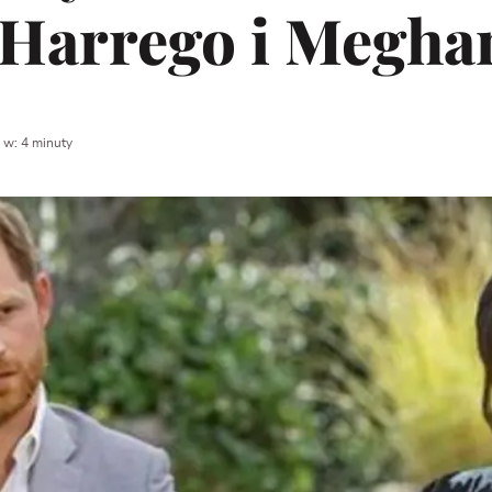
Harrego i Megha
 w: 4 minuty