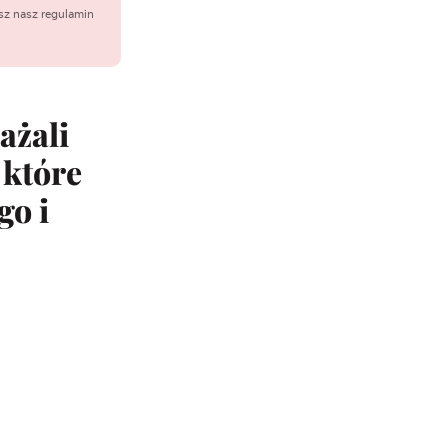
sz nasz regulamin
ażali
 które
go i