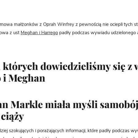
owa małżonków z Oprah Winfrey z pewnością nie ociepli tych s
łowa z ust
Meghan i Harrego
padły podczas wywiadu udzielonego 
, których dowiedzieliśmy się 
 i Meghan
an Markle miała myśli samobó
 ciąży
dziej szokujących i porażających informacji, które padły podczas w