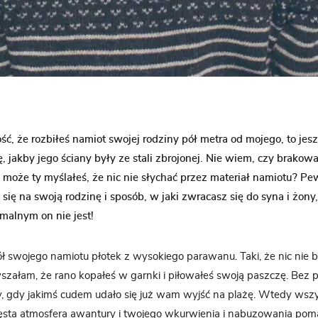
ść, że rozbiłeś namiot swojej rodziny pół metra od mojego, to jes
 jakby jego ściany były ze stali zbrojonej. Nie wiem, czy brakowa
 A może ty myślałeś, że nic nie słychać przez materiał namiotu? P
się na swoją rodzinę i sposób, w jaki zwracasz się do syna i żony
malnym on nie jest!
swojego namiotu płotek z wysokiego parawanu. Taki, że nic nie by
łyszałam, że rano kopałeś w garnki i piłowałeś swoją paszczę. Bez 
y, gdy jakimś cudem udało się już wam wyjść na plażę. Wtedy wsz
gęsta atmosfera awantury i twojego wkurwienia i nabuzowania poma