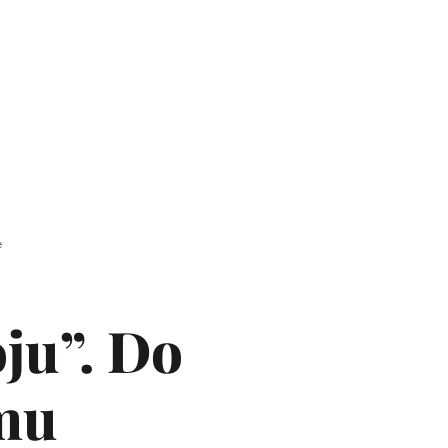
e
oju”. Do
emu