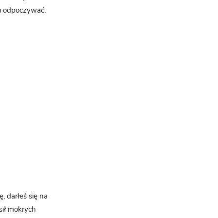
u odpoczywać.
, darłeś się na
sił mokrych