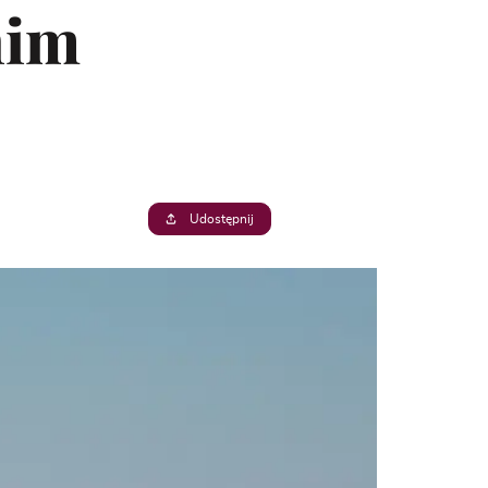
nim
Udostępnij