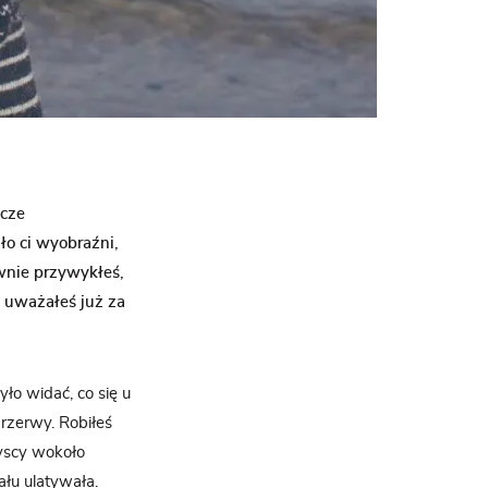
zcze
ło ci wyobraźni,
ewnie przywykłeś,
, uważałeś już za
ło widać, co się u
przerwy. Robiłeś
yscy wokoło
łu ulatywała.