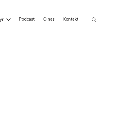
Przejdź do treści
Podcast
O nas
Kontakt
zyn