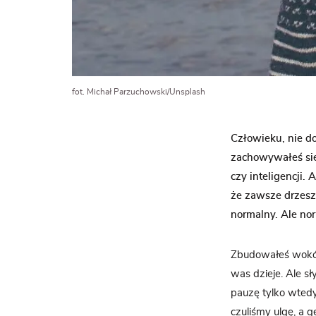
fot. Michał Parzuchowski/Unsplash
Człowieku, nie do
zachowywałeś się,
czy inteligencji.
że zawsze drzesz 
normalny. Ale nor
Zbudowałeś wokół 
was dzieje. Ale s
pauzę tylko wted
czuliśmy ulgę, a 