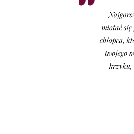
Najgorsz
miotać się
chłopca, kt
twojego 
krzyku, 