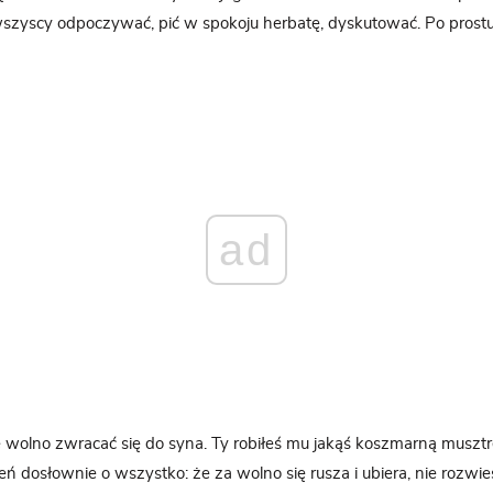
zyscy odpoczywać, pić w spokoju herbatę, dyskutować. Po prost
ad
e wolno zwracać się do syna. Ty robiłeś mu jakąś koszmarną musztrę
eń dosłownie o wszystko: że za wolno się rusza i ubiera, nie rozwie