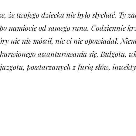
e, że twojego dziecka nie było słychać. Ty z
 po namiocie od samego rana. Codziennie kr
óry nic nie mówił, nic ci nie opowiadał. Nie
wkurwionego awanturowania się. Bulgotu, w
jazgotu, powtarzanych z furią słów, inwekty