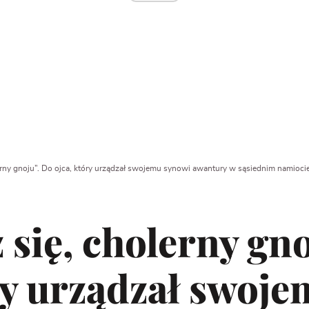
erny gnoju”. Do ojca, który urządzał swojemu synowi awantury w sąsiednim namioci
 się, cholerny gn
ry urządzał swoj