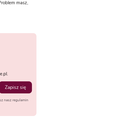
„Problem masz,
.pl.
Zapisz się
sz nasz regulamin