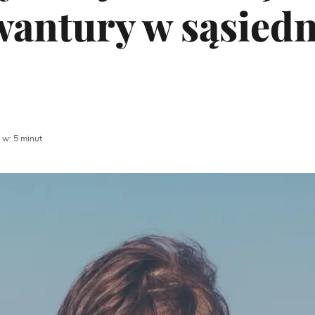
wantury w sąsied
 w: 5 minut