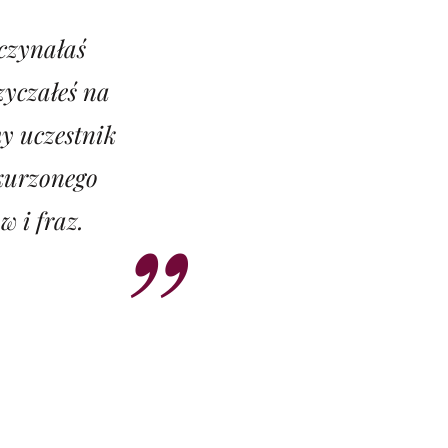
aczynałaś
zyczałeś na
my uczestnik
kurzonego
w i fraz.