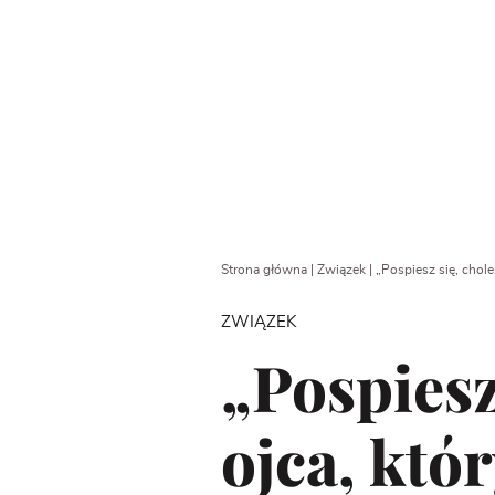
Strona główna
|
Związek
|
„Pospiesz się, chol
ZWIĄZEK
„Pospiesz
ojca, któ