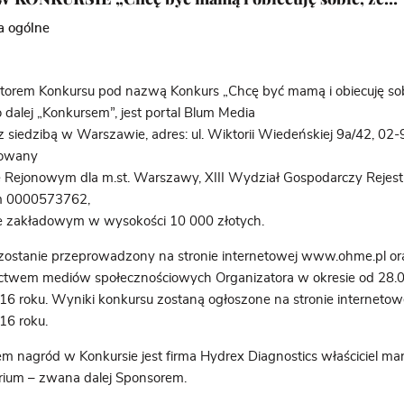
a ogólne
torem Konkursu pod nazwą Konkurs „Chcę być mamą i obiecuję sob
dalej „Konkursem”, jest portal Blum Media
o z siedzibą w Warszawie, adres: ul. Wiktorii Wiedeńskiej 9a/42, 0
rowany
 Rejonowym dla m.st. Warszawy, XIII Wydział Gospodarczy Rejes
 0000573762,
le zakładowym w wysokości 10 000 złotych.
zostanie przeprowadzony na stronie internetowej www.ohme.pl or
ctwem mediów społecznościowych Organizatora w okresie od 28.
16 roku. Wyniki konkursu zostaną ogłoszone na stronie internetow
16 roku.
m nagród w Konkursie jest firma Hydrex Diagnostics właściciel m
rium – zwana dalej Sponsorem.