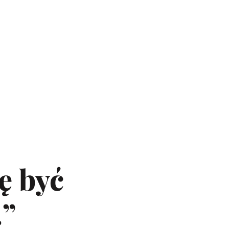
ę być
…”