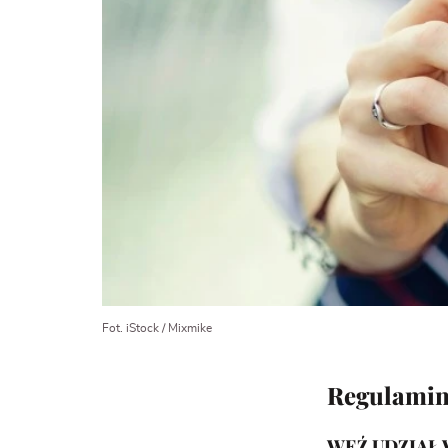
Fot. iStock / Mixmike
Regulamin 
WEŹ UDZIAŁ W