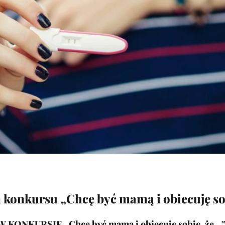
konkursu „Chcę być mamą i obiecuję so
 KONKURSIE „Chcę być mamą i obiecuję sobie, że…