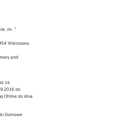
ie, że…”
2-954 Warszawa,
trowy pod
az za
09.2016 do
ej Oh!me do dnia
arki Domowe