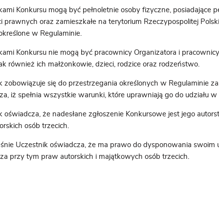
kami Konkursu mogą być pełnoletnie osoby fizyczne, posiadające p
i prawnych oraz zamieszkałe na terytorium Rzeczypospolitej Polskie
określone w Regulaminie.
kami Konkursu nie mogą być pracownicy Organizatora i pracownic
jak również ich małżonkowie, dzieci, rodzice oraz rodzeństwo.
k zobowiązuje się do przestrzegania określonych w Regulaminie za
za, iż spełnia wszystkie warunki, które uprawniają go do udziału w
k oświadcza, że nadesłane zgłoszenie Konkursowe jest jego autorst
rskich osób trzecich.
śnie Uczestnik oświadcza, że ma prawo do dysponowania swoim 
sza przy tym praw autorskich i majątkowych osób trzecich.