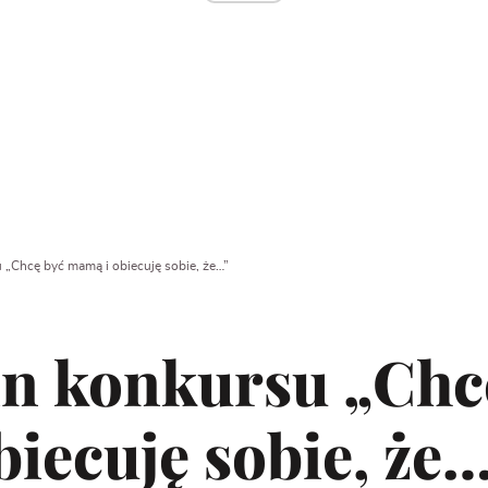
„Chcę być mamą i obiecuję sobie, że…”
n konkursu „Chc
iecuję sobie, że