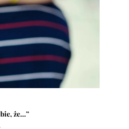
bie, że…”
”