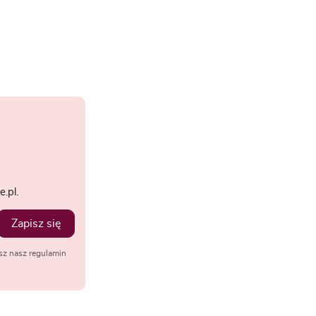
.pl.
Zapisz się
sz nasz regulamin