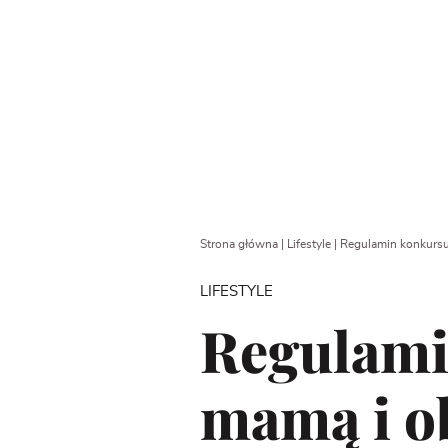
Strona główna
|
Lifestyle
|
Regulamin konkursu 
LIFESTYLE
Regulami
mamą i ob