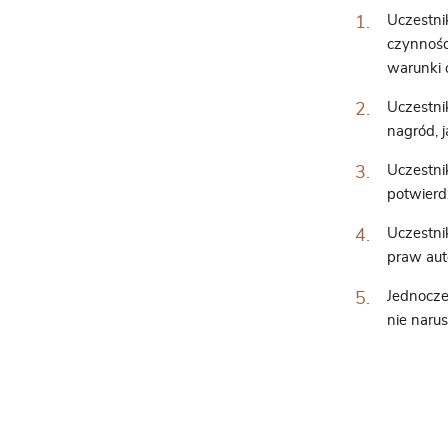
Uczestni
czynnośc
warunki 
Uczestni
nagród, 
Uczestni
potwierd
Uczestni
praw auto
Jednocze
nie naru