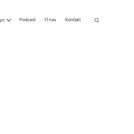
Przejdź do treści
Podcast
O nas
Kontakt
zyn