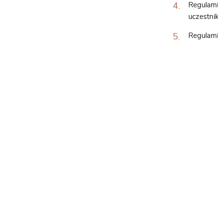
Regulami
uczestni
Regulami