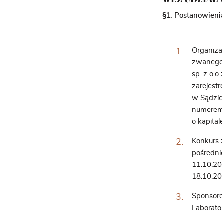
§1. Postanowieni
Organiza
zwanego 
sp. z o.
zarejest
w Sądzie
numerem
o kapita
Konkurs 
pośredni
11.10.20
18.10.20
Sponsore
Laborato