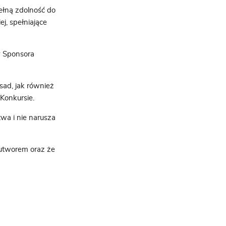
ełną zdolność do
j, spełniające
y Sponsora
sad, jak również
 Konkursie.
wa i nie narusza
utworem oraz że