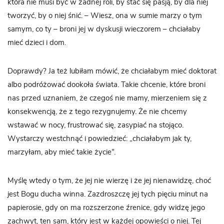
która nie musi być w żadnej roli, by stać się pasją, by dla niej
tworzyć, by o niej śnić. – Wiesz, ona w sumie marzy o tym
samym, co ty – broni jej w dyskusji wieczorem – chciałaby
mieć dzieci i dom.
Doprawdy? Ja też lubiłam mówić, że chciałabym mieć doktorat
albo podróżować dookoła świata. Takie chcenie, które broni
nas przed uznaniem, że czegoś nie mamy, mierzeniem się z
konsekwencją, że z tego rezygnujemy. Że nie chcemy
wstawać w nocy, frustrować się, zasypiać na stojąco.
Wystarczy westchnąć i powiedzieć: „chciałabym jak ty,
marzyłam, aby mieć takie życie”.
Myślę wtedy o tym, że jej nie wierzę i że jej nienawidzę, choć
jest Bogu ducha winna. Zazdroszczę jej tych pięciu minut na
papierosie, gdy on ma rozszerzone źrenice, gdy widzę jego
zachwyt, ten sam, który jest w każdej opowieści o niej. Tej