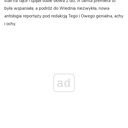
stali na fajce i spijali sobie słowa z ust. A tamta premiera to
była wspaniała, a podróż do Wiednia niezwykła, nowa
antologia reportaży pod redakcją Tego i Owego genialna, achy
i ochy.
ad