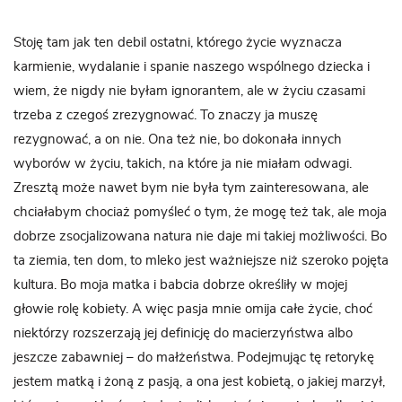
Stoję tam jak ten debil ostatni, którego życie wyznacza
karmienie, wydalanie i spanie naszego wspólnego dziecka i
wiem, że nigdy nie byłam ignorantem, ale w życiu czasami
trzeba z czegoś zrezygnować. To znaczy ja muszę
rezygnować, a on nie. Ona też nie, bo dokonała innych
wyborów w życiu, takich, na które ja nie miałam odwagi.
Zresztą może nawet bym nie była tym zainteresowana, ale
chciałabym chociaż pomyśleć o tym, że mogę też tak, ale moja
dobrze zsocjalizowana natura nie daje mi takiej możliwości. Bo
ta ziemia, ten dom, to mleko jest ważniejsze niż szeroko pojęta
kultura. Bo moja matka i babcia dobrze określiły w mojej
głowie rolę kobiety. A więc pasja mnie omija całe życie, choć
niektórzy rozszerzają jej definicję do macierzyństwa albo
jeszcze zabawniej – do małżeństwa. Podejmując tę retorykę
jestem matką i żoną z pasją, a ona jest kobietą, o jakiej marzył,