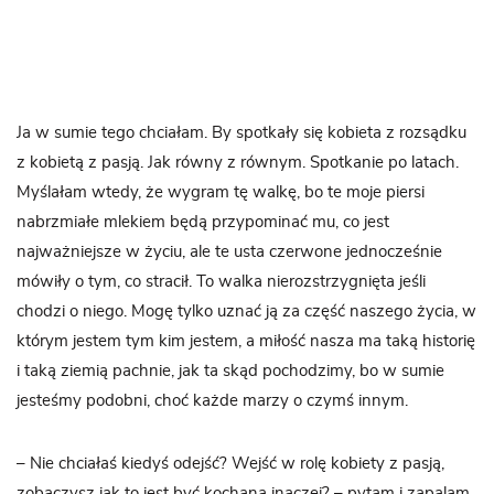
Ja w sumie tego chciałam. By spotkały się kobieta z rozsądku
z kobietą z pasją. Jak równy z równym. Spotkanie po latach.
Myślałam wtedy, że wygram tę walkę, bo te moje piersi
nabrzmiałe mlekiem będą przypominać mu, co jest
najważniejsze w życiu, ale te usta czerwone jednocześnie
mówiły o tym, co stracił. To walka nierozstrzygnięta jeśli
chodzi o niego. Mogę tylko uznać ją za część naszego życia, w
którym jestem tym kim jestem, a miłość nasza ma taką historię
i taką ziemią pachnie, jak ta skąd pochodzimy, bo w sumie
jesteśmy podobni, choć każde marzy o czymś innym.
– Nie chciałaś kiedyś odejść? Wejść w rolę kobiety z pasją,
zobaczysz jak to jest być kochaną inaczej? – pytam i zapalam