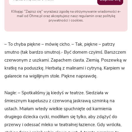
Klikając "Zapisz się" wyrażasz zgodę na otrzymywanie wiadomości e-
mail od Ohme.pl oraz akceptujesz nasz regulamin oraz politykę
prywatności i cookies.
– To chyba piękne – mówię cicho. – Tak, piękne – patrzy
smutno (tak bardzo smutno).- Być domem czyimś. Barszczem
czerwonym z uszkami. Zapachem ciasta. Ziemią. Poszewką w
kratkę na poduszkę. Herbatą z malinami i cytryną. Karpiem w
galarecie na wigilijnym stole. Piękne naprawdę.
Nagle: – Spotkaliśmy ją kiedyś w teatrze. Siedziała w
śmiesznym kapeluszu z czerwoną jaskrawą szminką na
ustach. Miałam wtedy wielkie spuchnięte od karmienia
drugiego dziecka cycki, modliłam się tylko, aby zdążyć do
przerwy i odessać mleko w teatralnej łazience. Gdy wróciła,