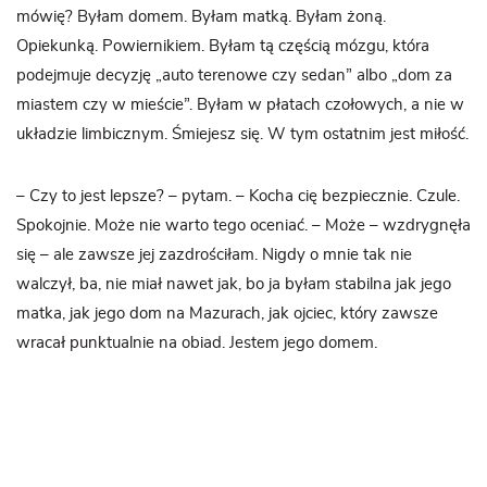
mówię? Byłam domem. Byłam matką. Byłam żoną.
Opiekunką. Powiernikiem. Byłam tą częścią mózgu, która
podejmuje decyzję „auto terenowe czy sedan” albo „dom za
miastem czy w mieście”. Byłam w płatach czołowych, a nie w
układzie limbicznym. Śmiejesz się. W tym ostatnim jest miłość.
– Czy to jest lepsze? – pytam. – Kocha cię bezpiecznie. Czule.
Spokojnie. Może nie warto tego oceniać. – Może – wzdrygnęła
się – ale zawsze jej zazdrościłam. Nigdy o mnie tak nie
walczył, ba, nie miał nawet jak, bo ja byłam stabilna jak jego
matka, jak jego dom na Mazurach, jak ojciec, który zawsze
wracał punktualnie na obiad. Jestem jego domem.