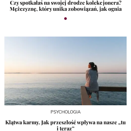
Czy spotkałaś na swojej drodze kolekcjonera?
Mężczyznę, który unika zobowiązań, jak ognia
PSYCHOLOGIA
Klątwa karmy. Jak przeszłość wpływa na nasze „tu
i teraz”