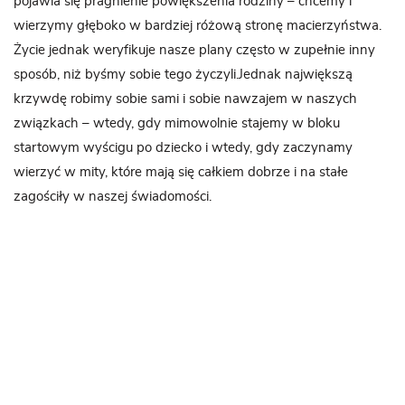
pojawia się pragnienie powiększenia rodziny – chcemy i
wierzymy głęboko w bardziej różową stronę macierzyństwa.
Życie jednak weryfikuje nasze plany często w zupełnie inny
sposób, niż byśmy sobie tego życzyli.Jednak największą
krzywdę robimy sobie sami i sobie nawzajem w naszych
związkach – wtedy, gdy mimowolnie stajemy w bloku
startowym wyścigu po dziecko i wtedy, gdy zaczynamy
wierzyć w mity, które mają się całkiem dobrze i na stałe
zagościły w naszej świadomości.