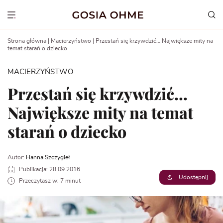
Go
to
Show menu
content
Strona główna
|
Macierzyństwo
|
Przestań się krzywdzić… Największe mity na
temat starań o dziecko
MACIERZYŃSTWO
Przestań się krzywdzić…
Największe mity na temat
starań o dziecko
Autor:
Hanna Szczygieł
Publikacja: 28.09.2016
Udostępnij
Przeczytasz w: 7 minut