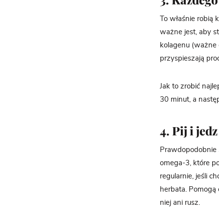
To właśnie robią k
ważne jest, aby 
kolagenu (ważne d
przyspieszają pr
Jak to zrobić naj
30 minut, a następn
4. Pij i je
Prawdopodobnie s
omega-3, które p
regularnie, jeśli 
herbata. Pomogą o
niej ani rusz.