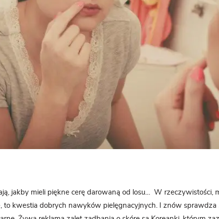
ją, jakby mieli piękne cerę darowaną od losu… W rzeczywistości, m
ę, to kwestia dobrych nawyków pielęgnacyjnych. I znów sprawdza s
ularne. Żywą reklamą zalet zadbania o skórę są
Koreanki,
którym zaz