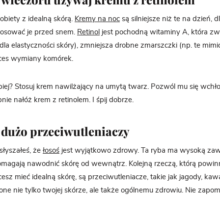
obiety z idealną skórą.
Kremy na noc
są silniejsze niż te na dzień, 
stosować je przed snem.
Retinol
jest pochodną witaminy A, która zw
la elastyczności skóry), zmniejsza drobne zmarszczki (np. te mimic
oces wymiany komórek.
lepiej? Stosuj krem nawilżający na umytą twarz. Pozwól mu się wchł
ie nałóż krem ​​z retinolem. I śpij dobrze.
dz dużo przeciwutleniaczy
łyszałeś, że
łosoś
jest wyjątkowo zdrowy. Ta ryba ma wysoką za
omagają nawodnić skórę od wewnątrz. Kolejną rzeczą, którą powi
chcesz mieć idealną skórę, są przeciwutleniacze, takie jak jagody, kawa
ne nie tylko twojej skórze, ale także ogólnemu zdrowiu. Nie zapom