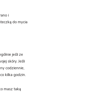
rano i
steczką do mycia
ólnie jeśli ze
jej skóry. Jeśli
zny codziennie,
co kilka godzin.
lko masz taką