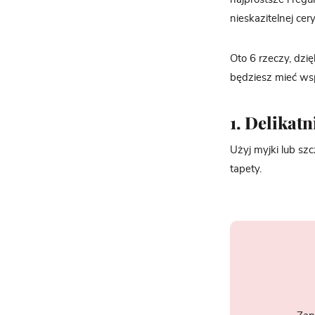
nieskazitelnej cery
Oto 6 rzeczy, dzię
będziesz mieć wsp
1. Delikatn
Użyj myjki lub sz
tapety.