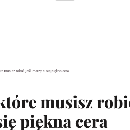
re musisz robić, jeśli marzy ci się piękna cera
które musisz robić
się piękna cera