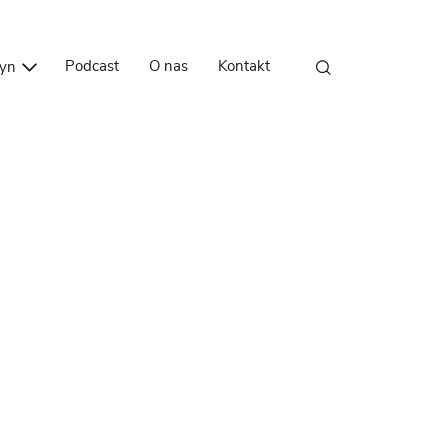
Przejdź do treści
Podcast
O nas
Kontakt
zyn