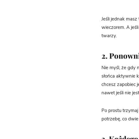
Jeśli jednak masz
wieczorem. A jeśl
twarzy.
2. Ponowni
Nie myśl, że gdy n
słońca aktywnie ko
chcesz zapobiec je
nawet jeśli nie je
Po prostu trzymaj
potrzebę, co dwie 
3. Każdego