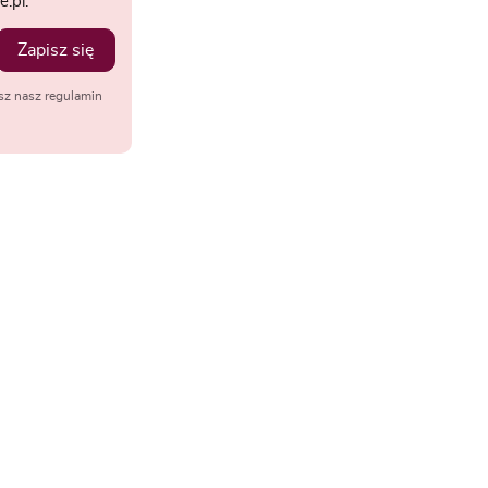
.pl.
Zapisz się
sz nasz regulamin