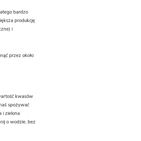
dlatego bardzo
iększa produkcję
zne) i
onąć przez około
wartość kwasów
nnaś spożywać
 i zielona
nij o wodzie, bez