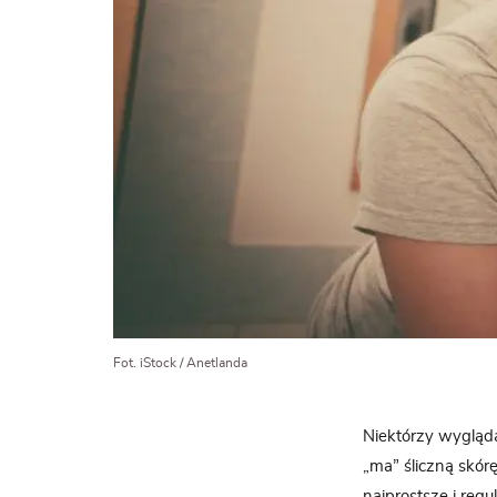
Fot. iStock / Anetlanda
Niektórzy wygląda
„ma” śliczną skór
najprostsze i reg