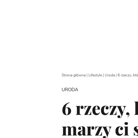
Strona główna
|
Lifestyle
|
Uroda
|
6 rzeczy, któ
URODA
6 rzeczy, 
marzy ci 