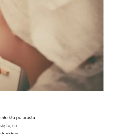
ało kto po prostu
ię to, co
drościmy