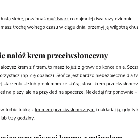
 tłustą skórę, powinnaś
myć twarz
co najmniej dwa razy dziennie – 
i masz trochę wolnego czasu w ciągu dnia, przemyj ją wilgotną chu
e nałóż krem ​​przeciwsłoneczny
ałożysz krem z filtrem, to masz to już z głowy do końca dnia. Szczeg
rzystasz (np. się opalasz). Słońce jest bardzo niebezpieczne dla two
j starzeniu się lub problemom ze skórą, stosuj krem ​​przeciwsłonec
steś na plaży, ale na przykład na spacerze. Nakładaj filtr ponownie – 
 w torbie tubkę z
kremem przeciwsłonecznym
i nakładaj ją, gdy ty
lub trzy godziny.
 wieczoru używaj kremu z retinolem