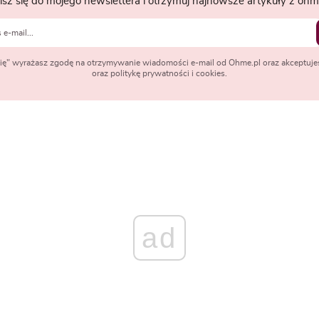
isz się do mojego newslettera i otrzymuj najnowsze artykuły z ohme
 się" wyrażasz zgodę na otrzymywanie wiadomości e-mail od Ohme.pl oraz akceptuje
oraz politykę prywatności i cookies.
ad