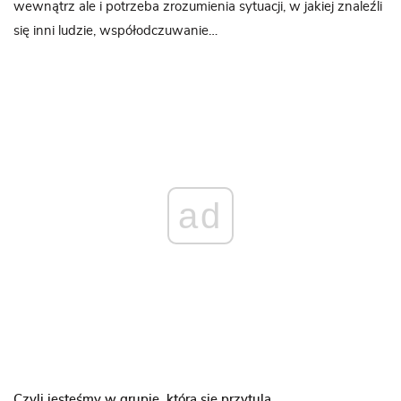
wewnątrz ale i potrzeba zrozumienia sytuacji, w jakiej znaleźli
się inni ludzie, współodczuwanie…
ad
Czyli jesteśmy w grupie, która się przytula…