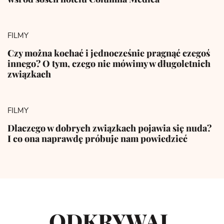
FILMY
Czy można kochać i jednocześnie pragnąć czegoś
innego? O tym, czego nie mówimy w długoletnich
związkach
FILMY
Dlaczego w dobrych związkach pojawia się nuda?
I co ona naprawdę próbuje nam powiedzieć
ODKRYWAJ