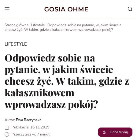
Go
to
Show menu
content
Strona główna
|
Lifestyle
|
Odpowiedz sobie na pytanie, w jakim świecie
chcesz żyć. W takim, gdzie z kałasznikowem wprowadzasz pokój?
LIFESTYLE
Odpowiedz sobie na
pytanie, w jakim świecie
chcesz żyć. W takim, gdzie z
kałasznikowem
wprowadzasz pokój?
Autor:
Ewa Raczyńska
Publikacja: 16.11.2015
Udostępnij
Przeczytasz w: 7 minut