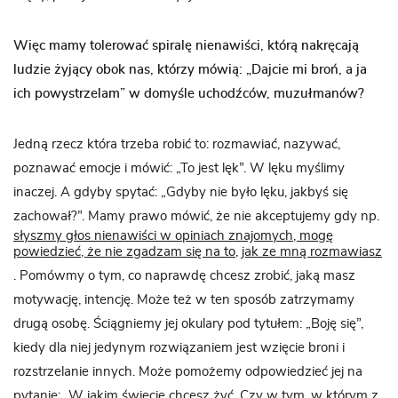
Więc mamy tolerować spiralę nienawiści, którą nakręcają
ludzie żyjący obok nas, którzy mówią: „Dajcie mi broń, a ja
ich powystrzelam” w domyśle uchodźców, muzułmanów?
Jedną rzecz która trzeba robić to: rozmawiać, nazywać,
poznawać emocje i mówić: „To jest lęk”. W lęku myślimy
inaczej. A gdyby spytać: „Gdyby nie było lęku, jakbyś się
zachował?”. Mamy prawo mówić, że nie akceptujemy gdy np.
słyszmy głos nienawiści w opiniach znajomych, mogę
powiedzieć, że nie zgadzam się na to, jak ze mną rozmawiasz
. Pomówmy o tym, co naprawdę chcesz zrobić, jaką masz
motywację, intencję. Może też w ten sposób zatrzymamy
drugą osobę. Ściągniemy jej okulary pod tytułem: „Boję się”,
kiedy dla niej jedynym rozwiązaniem jest wzięcie broni i
rozstrzelanie innych. Może pomożemy odpowiedzieć jej na
pytanie: „W jakim świecie chcesz żyć. Czy w tym, w którym z