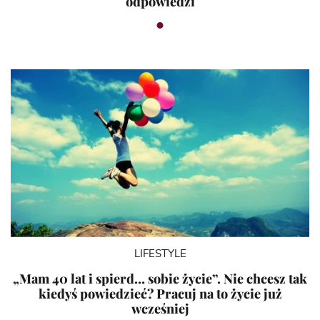
odpowiedzi
LIFESTYLE
„Mam 40 lat i spierd… sobie życie”. Nie chcesz tak
kiedyś powiedzieć? Pracuj na to życie już
wcześniej