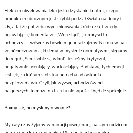
Efektem niwelowania lęku jest odzyskanie kontroli, czego
produktem ubocznym jest szybki podział świata na dobry i
zły, a także potrzeba wyeliminowania źródła zła. I wtedy
pojawiają się komentarze: „Won stąd”, „Terroryści to
uchodźcy” – wówczas bowiem generalizujemy. Nie ma w nas
współodczuwania, idziemy w myślenie normatywne, sięgamy
do reguł: „Sami sobie są winni”. Jesteśmy krytyczni,
negatywnie oceniający, wartościujący. Podstawą tych emocji
jest lęk, za którym stoi silna potrzeba odzyskania
bezpieczeństwa. Czyli, jak wyzwę uchodźców od
najgorszych, to może nikt ich tu nie wpuści i będzie spokojnie.
Boimy się, bo myślimy o wojnie?
My cały czas żyjemy w narracji powojennej, naszym rodzicom
przekazano lęk przed wojną. Dlatego bardzo szybko