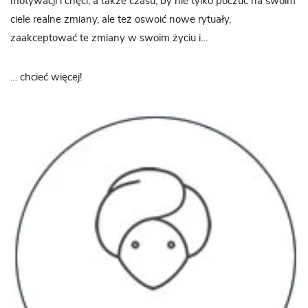
motywacji i chęci, a także czasu, by nie tylko poczuć na swoim
ciele realne zmiany, ale też oswoić nowe rytuały,
zaakceptować te zmiany w swoim życiu i…
… chcieć więcej!