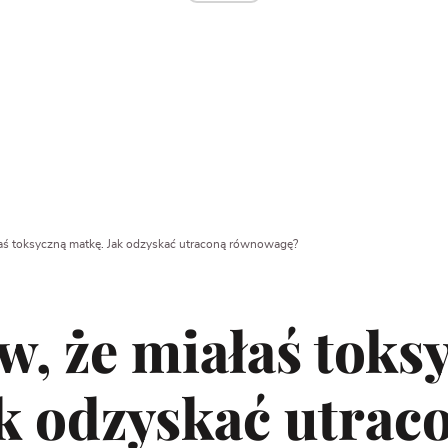
łaś toksyczną matkę. Jak odzyskać utraconą równowagę?
w, że miałaś toks
k odzyskać utrac