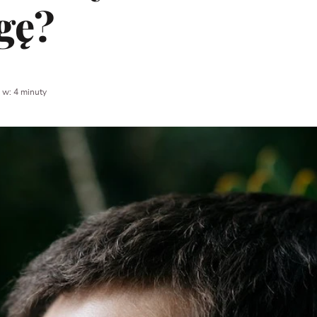
gę?
 w: 4 minuty