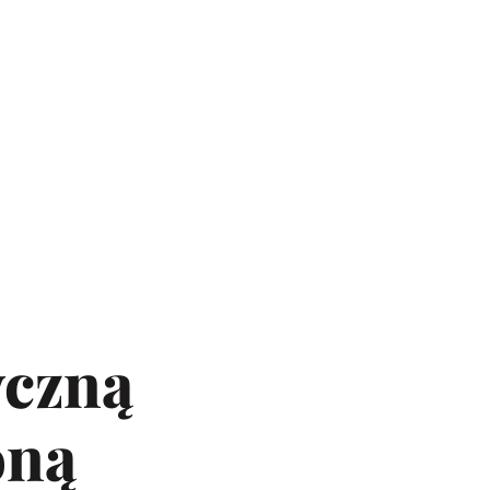
yczną
oną