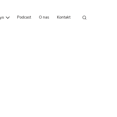
Przejdź do treści
Podcast
O nas
Kontakt
zyn