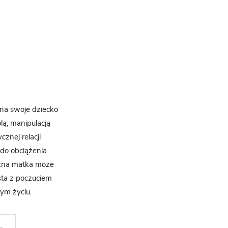
 na swoje dziecko
lą, manipulacją
znej relacji
i do obciążenia
czna matka może
sta z poczuciem
ym życiu.