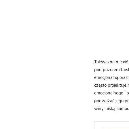
Toksyczna miłość
pod pozorem troski
emocjonalną oraz 
często projektuje 
emocjonalnego i p
podważać jego poc
winy, niską samoo