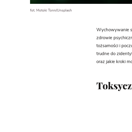
fot. Motoki Tonn/Unsplash
Wychowywanie si
zdrowie psychiczn
tożsamości i pocz
trudne do zidenty
oraz jakie kroki
Toksycz