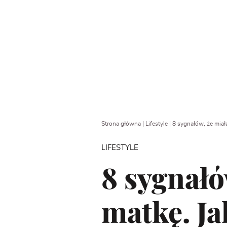
Strona główna
|
Lifestyle
|
8 sygnałów, że mia
LIFESTYLE
8 sygnałó
matkę. Ja