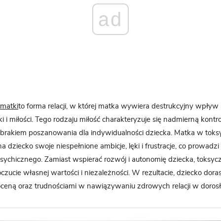
ad
 matki
to forma relacji, w której matka wywiera destrukcyjny wpływ
 i miłości. Tego rodzaju miłość charakteryzuje się nadmierną kontro
brakiem poszanowania dla indywidualności dziecka. Matka w toksyc
na dziecko swoje niespełnione ambicje, lęki i frustracje, co prowadz
sychicznego. Zamiast wspierać rozwój i autonomię dziecka, toksy
zucie własnej wartości i niezależności. W rezultacie, dziecko dora
ceną oraz trudnościami w nawiązywaniu zdrowych relacji w dorosł