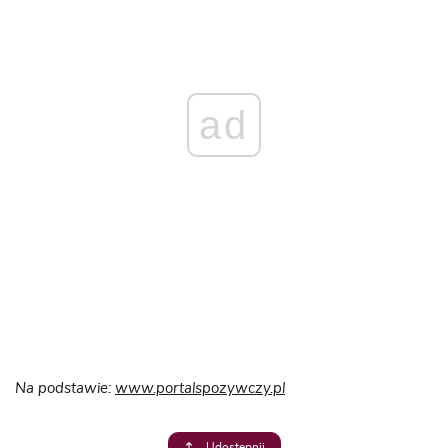
ad
Na podstawie:
www.portalspozywczy.pl
Udostępnij