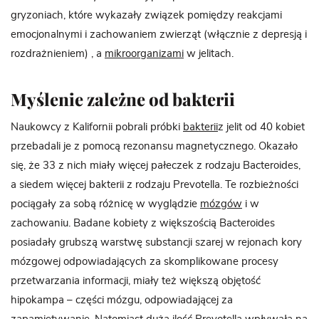
gryzoniach, które wykazały związek pomiędzy reakcjami
emocjonalnymi i zachowaniem zwierząt (włącznie z depresją i
rozdrażnieniem) , a
mikroorganizami
w jelitach.
Myślenie zależne od bakterii
Naukowcy z Kalifornii pobrali próbki
bakterii
z jelit od 40 kobiet
przebadali je z pomocą rezonansu magnetycznego. Okazało
się, że 33 z nich miały więcej pałeczek z rodzaju Bacteroides,
a siedem więcej bakterii z rodzaju Prevotella. Te rozbieżności
pociągały za sobą różnicę w wyglądzie
mózgów
i w
zachowaniu. Badane kobiety z większością Bacteroides
posiadały grubszą warstwę substancji szarej w rejonach kory
mózgowej odpowiadających za skomplikowane procesy
przetwarzania informacji, miały też większą objętość
hipokampa – części mózgu, odpowiadającej za