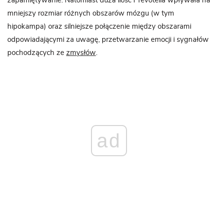
zapamiętywanie. Natomiast duża ilość Prevotella wpływała na
mniejszy rozmiar różnych obszarów mózgu (w tym
hipokampa) oraz silniejsze połączenie między obszarami
odpowiadającymi za uwagę, przetwarzanie emocji i sygnałów
pochodzących ze
zmysłów
.
ad