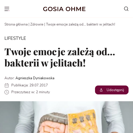
Go
to
Show menu
content
Strona główna
|
Zdrowie
|
Twoje emocje zależą od… bakterii w jelitach!
LIFESTYLE
Twoje emocje zależą od…
bakterii w jelitach!
Autor:
Agnieszka Dyniakowska
Publikacja: 29.07.2017
Udostępnij
Przeczytasz w: 2 minuty