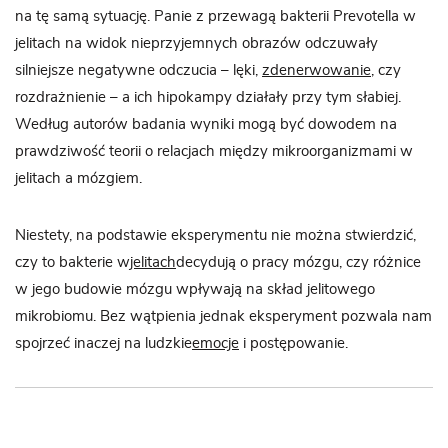
na tę samą sytuację. Panie z przewagą bakterii Prevotella w
jelitach na widok nieprzyjemnych obrazów odczuwały
silniejsze negatywne odczucia – lęki,
zdenerwowanie
, czy
rozdrażnienie – a ich hipokampy działały przy tym słabiej.
Według autorów badania wyniki mogą być dowodem na
prawdziwość teorii o relacjach między mikroorganizmami w
jelitach a mózgiem.
Niestety, na podstawie eksperymentu nie można stwierdzić,
czy to bakterie w
jelitach
decydują o pracy mózgu, czy różnice
w jego budowie mózgu wpływają na skład jelitowego
mikrobiomu. Bez wątpienia jednak eksperyment pozwala nam
spojrzeć inaczej na ludzkie
emocje
i postępowanie.