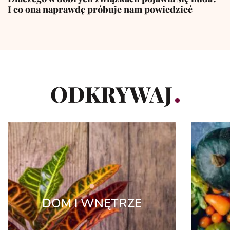
I co ona naprawdę próbuje nam powiedzieć
ODKRYWAJ
DOM I WNĘTRZE