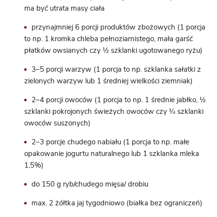
ma być utrata masy ciała
przynajmniej 6 porcji produktów zbożowych (1 porcja
to np. 1 kromka chleba pełnoziarnistego, mała garść
płatków owsianych czy ½ szklanki ugotowanego ryżu)
3–5 porcji warzyw (1 porcja to np. szklanka sałatki z
zielonych warzyw lub 1 średniej wielkości ziemniak)
2–4 porcji owoców (1 porcja to np. 1 średnie jabłko, ½
szklanki pokrojonych świeżych owoców czy ¼ szklanki
owoców suszonych)
2–3 porcje chudego nabiału (1 porcja to np. małe
opakowanie jogurtu naturalnego lub 1 szklanka mleka
1,5%)
do 150 g ryb/chudego mięsa/ drobiu
max. 2 żółtka jaj tygodniowo (białka bez ograniczeń)