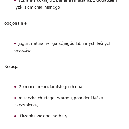
szklanka koktajlu z banana i maślanki, z dodatkiem
łyżki siemienia lnianego
opcjonalnie
jogurt naturalny i garść jagód lub innych leśnych
owoców,
Kolacja:
2 kromki pełnoziarnistego chleba,
miseczka chudego twarogu, pomidor i łyżka
szczypiorku,
filiżanka zielonej herbaty.