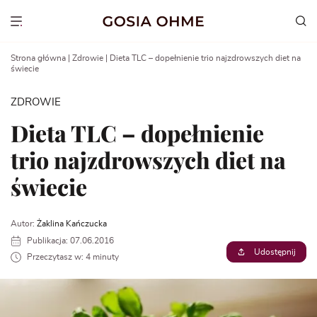
Go
to
Show menu
content
Strona główna
|
Zdrowie
|
Dieta TLC – dopełnienie trio najzdrowszych diet na
świecie
ZDROWIE
Dieta TLC – dopełnienie
trio najzdrowszych diet na
świecie
Autor:
Żaklina Kańczucka
Publikacja: 07.06.2016
Udostępnij
Przeczytasz w: 4 minuty