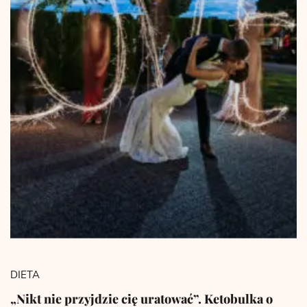
DIETA
„Nikt nie przyjdzie cię uratować”. Ketobulka o