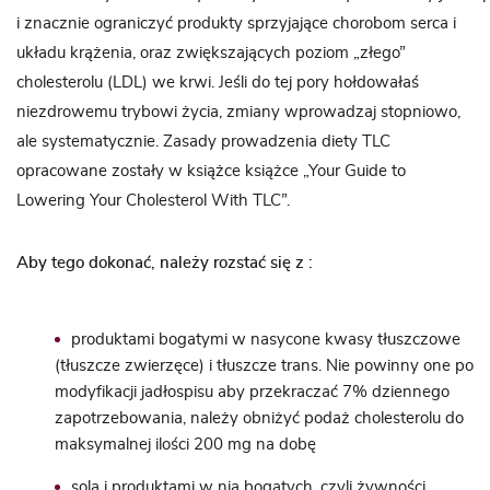
i znacznie ograniczyć produkty sprzyjające chorobom serca i
układu krążenia, oraz zwiększających poziom „złego”
cholesterolu (LDL) we krwi. Jeśli do tej pory hołdowałaś
niezdrowemu trybowi życia, zmiany wprowadzaj stopniowo,
ale systematycznie. Zasady prowadzenia diety TLC
opracowane zostały w książce książce „Your Guide to
Lowering Your Cholesterol With TLC”.
Aby tego dokonać, należy rozstać się z :
produktami bogatymi w nasycone kwasy tłuszczowe
(tłuszcze zwierzęce) i tłuszcze trans. Nie powinny one po
modyfikacji jadłospisu aby przekraczać 7% dziennego
zapotrzebowania, należy obniżyć podaż cholesterolu do
maksymalnej ilości 200 mg na dobę
solą i produktami w nią bogatych, czyli żywności