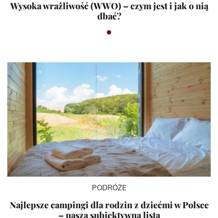
Wysoka wrażliwość (WWO) – czym jest i jak o nią
dbać?
PODRÓŻE
Najlepsze campingi dla rodzin z dziećmi w Polsce
– nasza subiektywna lista