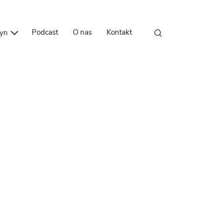
Przejdź do treści
Podcast
O nas
Kontakt
zyn