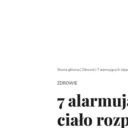
Strona główna
|
Zdrowie
|
7 alarmujących obja
ZDROWIE
7 alarmuj
ciało roz