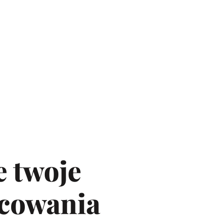
e twoje
acowania