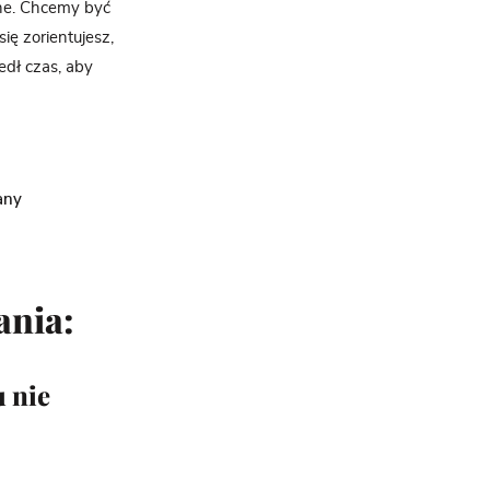
one. Chcemy być
się zorientujesz,
edł czas, aby
any
ania:
 nie