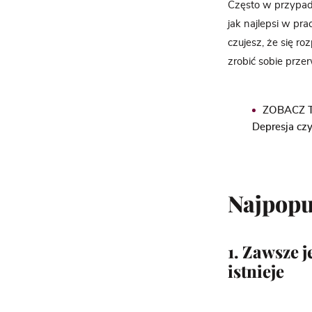
Często w przypadk
jak najlepsi w prac
czujesz, że się r
zrobić sobie prze
ZOBACZ T
Depresja cz
Najpopu
1. Zawsze 
istnieje