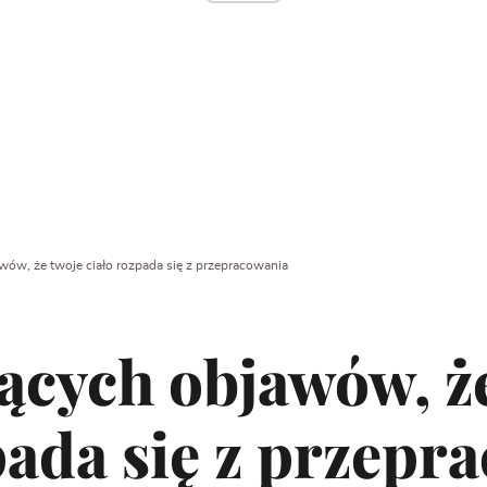
wów, że twoje ciało rozpada się z przepracowania
ących objawów, ż
pada się z przepr