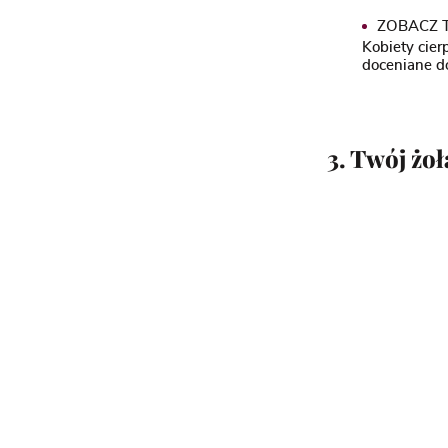
ZOBACZ T
Kobiety cie
doceniane 
3. Twój żoł