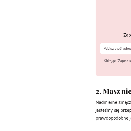
Zap
Klikając "Zapisz
2. Masz ni
Nadmierne zmęczeni
jesteśmy się prze
prawdopodobne je