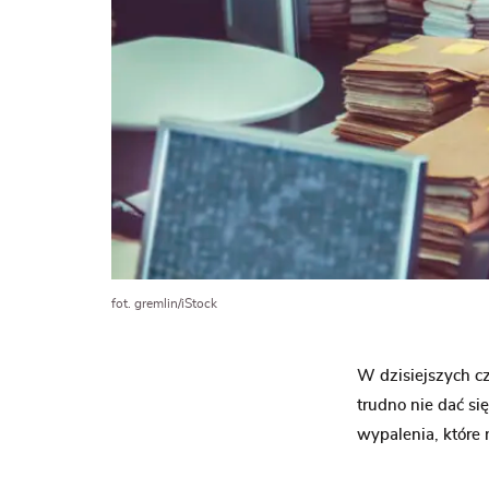
fot. gremlin/iStock
W dzisiejszych cz
trudno nie dać s
wypalenia, które