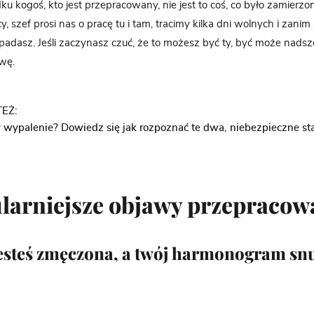
u kogoś, kto jest przepracowany, nie jest to coś, co było zamierz
y, szef prosi nas o pracę tu i tam, tracimy kilka dni wolnych i zanim 
ozpadasz. Jeśli zaczynasz czuć, że to możesz być ty, być może nadsz
rwę.
EŻ:
y wypalenie? Dowiedz się jak rozpoznać te dwa, niebezpieczne st
larniejsze objawy przepracow
jesteś zmęczona, a twój harmonogram snu