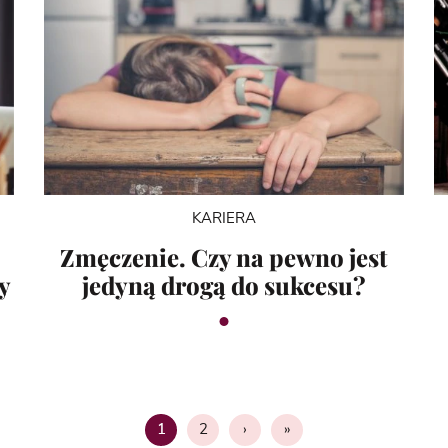
KARIERA
Zmęczenie. Czy na pewno jest
y
jedyną drogą do sukcesu?
2
›
»
1
Strona