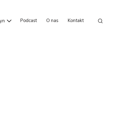
Przejdź do treści
Podcast
O nas
Kontakt
zyn