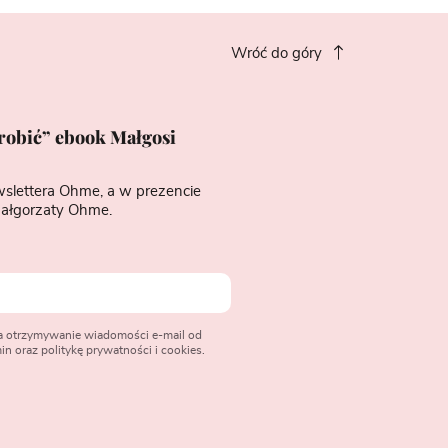
Wróć do góry
zrobić” ebook Małgosi
wslettera Ohme, a w prezencie
ałgorzaty Ohme.
na otrzymywanie wiadomości e-mail od
n oraz politykę prywatności i cookies.