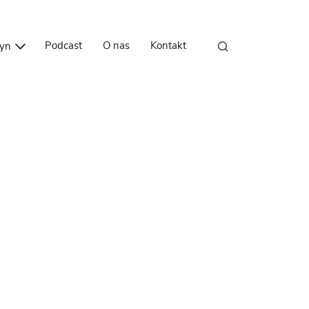
Przejdź do treści
Podcast
O nas
Kontakt
zyn