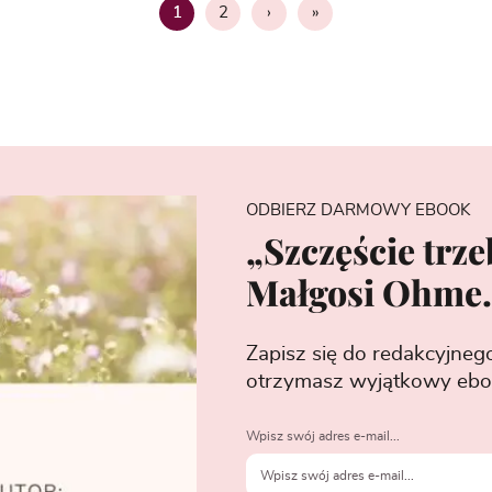
2
›
»
1
Strona
ODBIERZ DARMOWY EBOOK
„Szczęście trze
Małgosi Ohme.
Zapisz się do redakcyjneg
otrzymasz wyjątkowy ebo
Wpisz swój adres e-mail...