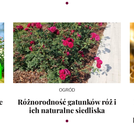
OGRÓD
e
Różnorodność gatunków róż i
ich naturalne siedliska