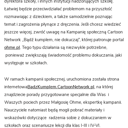
dyrektora szkoły, i innych instytucji nadzorujących szkołę.
Łatwiej będzie przeciwdziałać problemom na przyszłość
rozmawiając z dzieckiem, a także samodzielnie poznając
temat i zagrożenia płynące z dręczenia. Jeśli chcesz wiedzieć
jeszcze więcej, zwróć uwagę na Kampanię społeczną Cartoon
Network „Bądź kumplem, nie dokuczaj”, której patronuje portal
ohme.pl
. Tego typu działania są niezwykle potrzebne,
ponieważ zwiększają świadomość problemu dokuczania, jaki
występuje w szkołach.
W ramach kampanii społecznej, uruchomiona została strona
internetowa
BadzKumplem.CartoonNetwork.pl
, na której
znajdziecie porady przygotowane specjalnie dla Was i
Waszych pociech przez Małgosię Ohme, ekspertkę kampanii.
Nauczyciele natomiast będą mogli pobrać materiały i
wskazówki dotyczące radzenia sobie z dokuczaniem w
szkołach oraz scenariusze lekcji dla klas I-III i IV-VI.