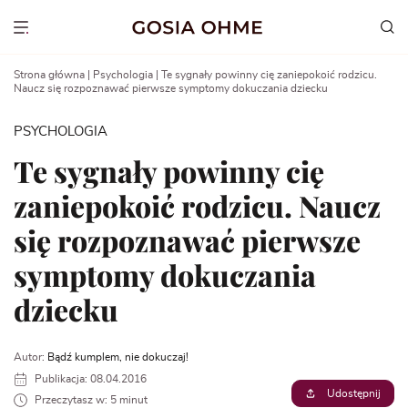
Go
to
Show menu
content
Strona główna
|
Psychologia
|
Te sygnały powinny cię zaniepokoić rodzicu.
Naucz się rozpoznawać pierwsze symptomy dokuczania dziecku
PSYCHOLOGIA
Te sygnały powinny cię
zaniepokoić rodzicu. Naucz
się rozpoznawać pierwsze
symptomy dokuczania
dziecku
Autor:
Bądź kumplem, nie dokuczaj!
Publikacja: 08.04.2016
Udostępnij
Przeczytasz w: 5 minut