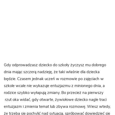
Gdy odprowadzasz dziecko do szkoły życzysz mu dobrego
dnia mając szczerą nadzieję, że taki właśnie dla dziecka
będzie. Czasem jednak uczeń w rozmowie po zajęciach w
szkole wcale nie wykazuje entuzjazmu z minionego dnia, a
rodzice szybko wyłapują zmiany. Bo przecież na pierwszy
rzut oka widać, gdy otwarte, żywiołowe dziecko nagle traci
entuzjazm i zmienia temat lub zbywa rozmowę. Wiesz wtedy,
że trzeba się pochylić nad sytuacją, spróbować dowiedzieć się