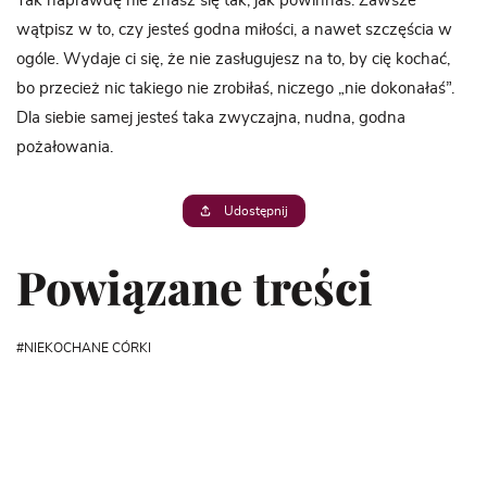
Tak naprawdę nie znasz się tak, jak powinnaś. Zawsze
wątpisz w to, czy jesteś godna miłości, a nawet szczęścia w
ogóle. Wydaje ci się, że nie zasługujesz na to, by cię kochać,
bo przecież nic takiego nie zrobiłaś, niczego „nie dokonałaś”.
Dla siebie samej jesteś taka zwyczajna, nudna, godna
pożałowania.
Udostępnij
Powiązane treści
NIEKOCHANE CÓRKI