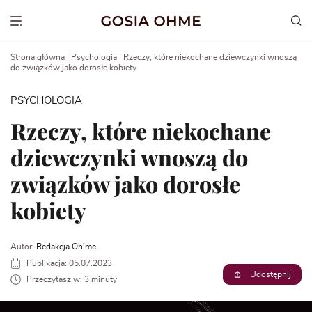
Go
to
Show menu
content
Strona główna
|
Psychologia
|
Rzeczy, które niekochane dziewczynki wnoszą
do związków jako dorosłe kobiety
PSYCHOLOGIA
Rzeczy, które niekochane
dziewczynki wnoszą do
związków jako dorosłe
kobiety
Autor:
Redakcja Oh!me
Publikacja: 05.07.2023
Udostępnij
Przeczytasz w: 3 minuty