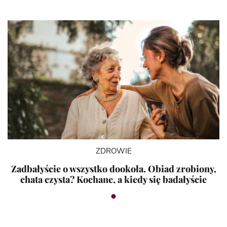
ZDROWIE
Zadbałyście o wszystko dookoła. Obiad zrobiony,
chata czysta? Kochane, a kiedy się badałyście