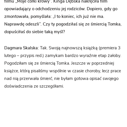
filmu „Moje córki krowy”. Kinga Dębska nakręciła film
opowiadający o odchodzeniu jej rodziców. Dopiero, gdy go
zmontowała, pomyślała: „I to koniec, ich już nie ma.
Naprawdę odeszli”. Czy ty pogodziłaś się ze śmiercią Tomka,
dopuściłaś do siebie taką myśl?
Dagmara Skalska:
Tak. Swoją najnowszą książką (premiera 3
lutego – przypis red.) zamykam bardzo wyraźnie etap żałoby.
Pogodziłam się ze śmiercią Tomka. Jeszcze w poprzedniej
książce, którą pisaliśmy wspólnie w czasie choroby, lecz prace
nad nią przerwała śmierć, nie byłam gotowa opisać swojego
doświadczenia ze szczegółami.