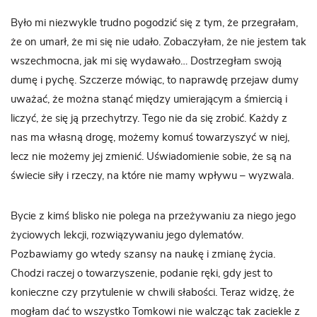
Było mi niezwykle trudno pogodzić się z tym, że przegrałam,
że on umarł, że mi się nie udało. Zobaczyłam, że nie jestem tak
wszechmocna, jak mi się wydawało… Dostrzegłam swoją
dumę i pychę. Szczerze mówiąc, to naprawdę przejaw dumy
uważać, że można stanąć między umierającym a śmiercią i
liczyć, że się ją przechytrzy. Tego nie da się zrobić. Każdy z
nas ma własną drogę, możemy komuś towarzyszyć w niej,
lecz nie możemy jej zmienić. Uświadomienie sobie, że są na
świecie siły i rzeczy, na które nie mamy wpływu – wyzwala.
Bycie z kimś blisko nie polega na przeżywaniu za niego jego
życiowych lekcji, rozwiązywaniu jego dylematów.
Pozbawiamy go wtedy szansy na naukę i zmianę życia.
Chodzi raczej o towarzyszenie, podanie ręki, gdy jest to
konieczne czy przytulenie w chwili słabości. Teraz widzę, że
mogłam dać to wszystko Tomkowi nie walcząc tak zaciekle z