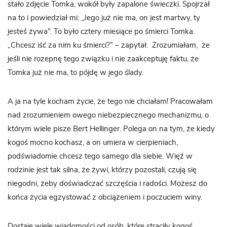
stało zdjęcie Tomka, wokół były zapalone świeczki. Spojrzał
na to i powiedział mi: „Jego już nie ma, on jest martwy, ty
jesteś żywa”. To było cztery miesiące po śmierci Tomka.
„Chcesz iść za nim ku śmierci?” – zapytał. Zrozumiałam, że
jeśli nie rozepnę tego związku i nie zaakceptuję faktu, że
Tomka już nie ma, to pójdę w jego ślady.
A ja na tyle kocham życie, że tego nie chciałam! Pracowałam
nad zrozumieniem owego niebezpiecznego mechanizmu, o
którym wiele pisze Bert Hellinger. Polega on na tym, że kiedy
kogoś mocno kochasz, a on umiera w cierpieniach,
podświadomie chcesz tego samego dla siebie. Więź w
rodzinie jest tak silna, że żywi, którzy pozostali, czują się
niegodni, żeby doświadczać szczęścia i radości. Możesz do
końca życia egzystować z obciążeniem i poczuciem winy.
Dostaję wiele wiadomości od osób, które straciły kogoś