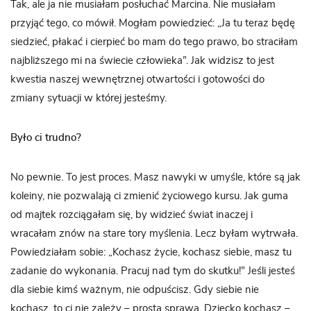
Tak, ale ja nie musiałam posłuchać Marcina. Nie musiałam
przyjąć tego, co mówił. Mogłam powiedzieć: „Ja tu teraz będę
siedzieć, płakać i cierpieć bo mam do tego prawo, bo straciłam
najbliższego mi na świecie człowieka”. Jak widzisz to jest
kwestia naszej wewnętrznej otwartości i gotowości do
zmiany sytuacji w której jesteśmy.
Było ci trudno?
No pewnie. To jest proces. Masz nawyki w umyśle, które są jak
koleiny, nie pozwalają ci zmienić życiowego kursu. Jak guma
od majtek rozciągałam się, by widzieć świat inaczej i
wracałam znów na stare tory myślenia. Lecz byłam wytrwała.
Powiedziałam sobie: „Kochasz życie, kochasz siebie, masz tu
zadanie do wykonania. Pracuj nad tym do skutku!” Jeśli jesteś
dla siebie kimś ważnym, nie odpuścisz. Gdy siebie nie
kochasz, to ci nie zależy – prosta sprawa. Dziecko kochasz –