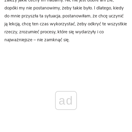
zależy jakie cechy im nadamy. Nic nie jest dobre ani złe,
dopóki my nie postanowimy, żeby takie było. I dlatego, kiedy
do mnie przyszła ta sytuacja, postanowiłam, że chcę uczynić
ją lekcją, chcę ten czas wykorzystać, żeby odkryć te wszystkie
rzeczy, zrozumieć procesy, które się wydarzyły i co
najważniejsze – nie zamknąć się.
ad