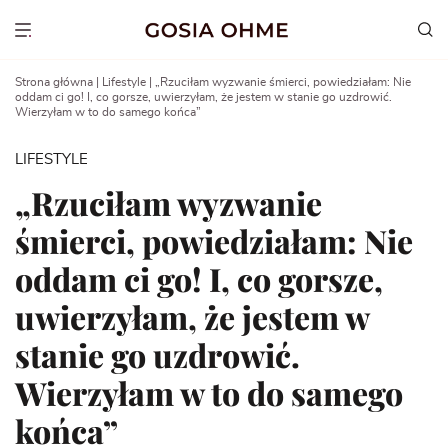
Go
to
Show menu
content
Strona główna
|
Lifestyle
|
„Rzuciłam wyzwanie śmierci, powiedziałam: Nie
oddam ci go! I, co gorsze, uwierzyłam, że jestem w stanie go uzdrowić.
Wierzyłam w to do samego końca”
LIFESTYLE
„Rzuciłam wyzwanie
śmierci, powiedziałam: Nie
oddam ci go! I, co gorsze,
uwierzyłam, że jestem w
stanie go uzdrowić.
Wierzyłam w to do samego
końca”