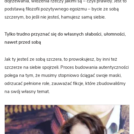
dojrzewania, widzenia rzeczy jakimi są – czyli prawdy. Jest to
podstawą filozofii pozytywnego egoizmu – bycie ze sobą
szczerym, bo jeśli nie jesteś, hamujesz samą siebie.
Tylko trudno przyznać się do własnych słabości, ułomności,
nawet przed sobą
Jak ty jesteś ze sobą szczera, to prowokujesz, by inni też
szczerze na siebie spojrzeli. Proces budowania autentyczności
polega na tym, że musimy stopniowo ściągać swoje maski,
odrzucać pełnione role, zauważać fikcje, które zbudowaliśmy
na swój własny temat.