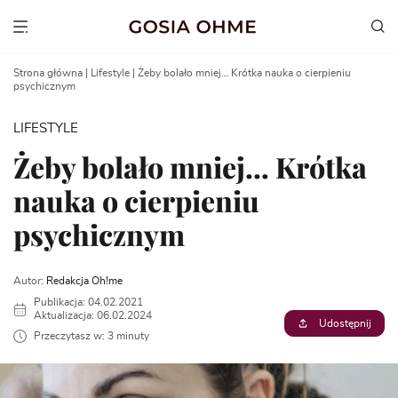
Go
to
Show menu
content
Strona główna
|
Lifestyle
|
Żeby bolało mniej… Krótka nauka o cierpieniu
psychicznym
LIFESTYLE
Żeby bolało mniej… Krótka
nauka o cierpieniu
psychicznym
Autor:
Redakcja Oh!me
Publikacja: 04.02.2021
Aktualizacja: 06.02.2024
Udostępnij
Przeczytasz w: 3 minuty