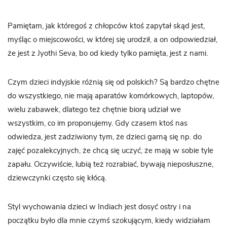
Pamiętam, jak któregoś z chłopców ktoś zapytał skąd jest,
myśląc o miejscowości, w której się urodził, a on odpowiedział,
że jest z Jyothi Seva, bo od kiedy tylko pamięta, jest z nami.
Czym dzieci indyjskie różnią się od polskich? Są bardzo chętne
do wszystkiego, nie mają aparatów komórkowych, laptopów,
wielu zabawek, dlatego też chętnie biorą udział we
wszystkim, co im proponujemy. Gdy czasem ktoś nas
odwiedza, jest zadziwiony tym, że dzieci garną się np. do
zajęć pozalekcyjnych, że chcą się uczyć, że mają w sobie tyle
zapału. Oczywiście, lubią też rozrabiać, bywają nieposłuszne,
dziewczynki często się kłócą.
Styl wychowania dzieci w Indiach jest dosyć ostry i na
początku było dla mnie czymś szokującym, kiedy widziałam