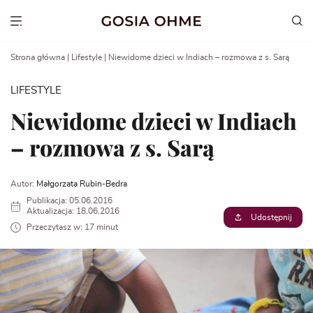
Go
to
Show menu
content
Strona główna
|
Lifestyle
|
Niewidome dzieci w Indiach – rozmowa z s. Sarą
LIFESTYLE
Niewidome dzieci w Indiach
– rozmowa z s. Sarą
Autor:
Małgorzata Rubin-Bedra
Publikacja: 05.06.2016
Aktualizacja: 18.06.2016
Udostępnij
Przeczytasz w: 17 minut