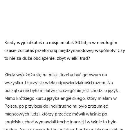
Kiedy wyjeżdżałaś na misje miałaś 30 lat, a w niedługim
czasie zostałaś przełożoną międzynarodowej wspólnoty. Czy
to nie za duże obciążenie, zbyt wielki trud?
Kiedy wyjeżdża się na misje, trzeba być gotowym na
wszystko. I łączy się wiele odpowiedzialności razem. Na
początku nie było mi łatwo, szczególnie jeśli chodzi o język.
Mimo krótkiego kursu języka angielskiego, który miałam w
Polsce, po przylocie do Indii trudno mi było zrozumieć
miejscowych ludzi, którzy przecież mówili właśnie po
angielsku, choć wymawiali trochę inaczej i właśnie to było
trudne. Ale z czasem, już na miejscu, bardzo wiele nauczyłam