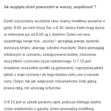
Jak wygląda dzień powszedni w waszej „wspólnocie”?
Dzień zaczynamy wcześnie rano, mamy modlitwy poranne o
godz. 6.00, po nich Mszę Św. o 6.30, siostry które maja dyżur
w internacie już od 6.00 są z dziećmi. Dzieci od rana
wypełniają swoje tzw. „dyżury”: sprzątają pokoje, łazienki,
wynoszą śmieci, ubierają szkolne mundurki. Starsi pomagają
młodszym w czesaniu, zawiązywaniu butów, ćwiczeniu
wszystkich czynności życia codziennego. O 7.15 jest
śniadanie (wszystkie posiłki są gotowane), najczęściej jakieś
placki z mąki ryżowej i do tego bardzo ostry sos o nazwie
curry. Dzieci, tak jak większość mieszkańców Indii, jędzą
prawa ręką, nie używają sztućców.
O 8.15 jest w szkole poranny apel, podczas którego siostra
czyta wiadomości z gazety, dzieci prowadzą modlitwę,