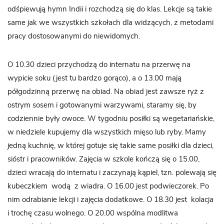
odśpiewują hymn Indii i rozchodzą się do klas. Lekcje są takie
same jak we wszystkich szkołach dla widzących, z metodami
pracy dostosowanymi do niewidomych.
O 10.30 dzieci przychodzą do internatu na przerwę na
wypicie soku (jest tu bardzo gorąco), a o 13.00 mają
półgodzinną przerwę na obiad. Na obiad jest zawsze ryż z
ostrym sosem i gotowanymi warzywami, staramy się, by
codziennie były owoce. W tygodniu posiłki są wegetariańskie,
w niedziele kupujemy dla wszystkich mięso lub ryby. Mamy
jedną kuchnię, w której gotuje się takie same posiłki dla dzieci,
sióstr i pracowników. Zajęcia w szkole kończą się o 15.00,
dzieci wracają do internatu i zaczynają kąpiel, tzn. polewają się
kubeczkiem wodą z wiadra. O 16.00 jest podwieczorek. Po
nim odrabianie lekcji i zajęcia dodatkowe. O 18.30 jest kolacja
i trochę czasu wolnego. O 20.00 wspólna modlitwa