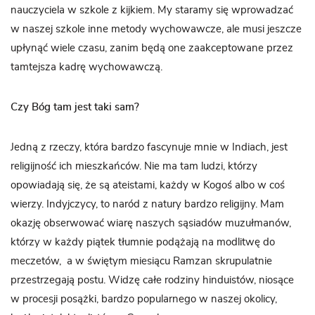
nauczyciela w szkole z kijkiem. My staramy się wprowadzać
w naszej szkole inne metody wychowawcze, ale musi jeszcze
upłynąć wiele czasu, zanim będą one zaakceptowane przez
tamtejsza kadrę wychowawczą.
Czy Bóg tam jest taki sam?
Jedną z rzeczy, która bardzo fascynuje mnie w Indiach, jest
religijność ich mieszkańców. Nie ma tam ludzi, którzy
opowiadają się, że są ateistami, każdy w Kogoś albo w coś
wierzy. Indyjczycy, to naród z natury bardzo religijny. Mam
okazję obserwować wiarę naszych sąsiadów muzułmanów,
którzy w każdy piątek tłumnie podążają na modlitwę do
meczetów, a w świętym miesiącu Ramzan skrupulatnie
przestrzegają postu. Widzę całe rodziny hinduistów, niosące
w procesji posążki, bardzo popularnego w naszej okolicy,