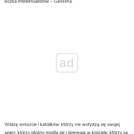
bożka intelektualistów – Ganesha.
ad
Widzę wreszcie i katolików, którzy nie wstydzą się swojej
wiary, którzy głośno modlą się i śpiewają w kościele, którzy są