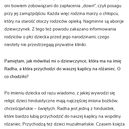
oni bowiem zobowiązani do zapłacenia „dowri”, czyli posagu
przy jej zamążpójściu. Każda więc rodzina marzy o chłopcu,
który na starość otoczy rodziców opieką. Nagminne są aborcje
dziewczynek. Z tego też powodu zakazano informowania
rodziców o płci dziecka przed jego narodzinami, czego
niestety nie przestrzegają prywatne kliniki.
Pamiętam, jak mówiłaś mi o dziewczynce, która ma na imię
Radha, a która przychodzi do waszej kaplicy na różaniec. O
co chodziło?
Po imieniu dziecka od razu wiadomo, z jakiej wywodzi się
religii; dzieci hinduistyczne mają najczęściej imiona bożków,
chrześcijańskie – świętych. Radha jest jedną z hinduistek,
które bardzo lubią przychodzić do naszej kaplicy na wspólny
różaniec. Przychodzą też dzieci muzułmańskie. Czasem księża