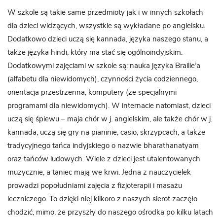
W szkole są takie same przedmioty jak i w innych szkołach
dla dzieci widzących, wszystkie są wykładane po angielsku.
Dodatkowo dzieci uczą się kannada, języka naszego stanu, a
także języka hindi, który ma stać się ogólnoindyjskim.
Dodatkowymi zajęciami w szkole są: nauka języka Braille’a
(alfabetu dla niewidomych), czynności życia codziennego,
orientacja przestrzenna, komputery (ze specjalnymi
programami dla niewidomych). W internacie natomiast, dzieci
uczą się śpiewu – maja chór w j. angielskim, ale także chór w j.
kannada, uczą się gry na pianinie, casio, skrzypcach, a także
tradycyjnego tańca indyjskiego o nazwie bharathanatyam
oraz tańców ludowych. Wiele z dzieci jest utalentowanych
muzycznie, a taniec mają we krwi. Jedna z nauczycielek
prowadzi popołudniami zajęcia z fizjoterapii i masażu
leczniczego. To dzięki niej kilkoro z naszych sierot zaczęło
chodzić, mimo, że przyszły do naszego ośrodka po kilku latach