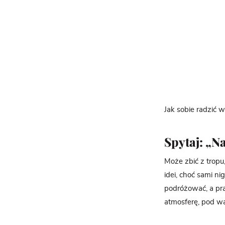
Jak sobie radzić w 
Spytaj: „N
Może zbić z tropu
idei, choć sami ni
podróżować, a pra
atmosferę, pod wa