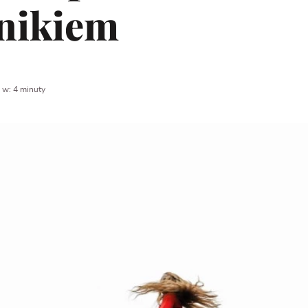
śnikiem
 w: 4 minuty