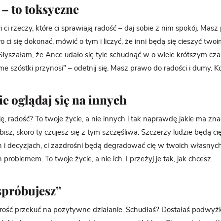
 – to toksyczne
ci ci rzeczy, które ci sprawiają radość – daj sobie z nim spokój. Masz
o ci się dokonać, mówić o tym i liczyć, że inni będą się cieszyć twoi
„Słyszałam, że Ance udało się tyle schudnąć w o wiele krótszym czas
e szóstki przynosi” – odetnij się. Masz prawo do radości i dumy. Ko
ie oglądaj się na innych
ę, radość? To twoje życie, a nie innych i tak naprawdę jakie ma znac
bisz, skoro ty czujesz się z tym szczęśliwa. Szczerzy ludzie będą c
h i decyzjach, ci zazdrośni będą degradować cię w twoich własnych
 problemem. To twoje życie, a nie ich. I przeżyj je tak, jak chcesz.
spróbujesz”
rość przekuć na pozytywne działanie. Schudłaś? Dostałaś podwyż