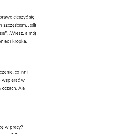
 prawo cieszyć się
m szczęściem. Jeśli
ie”, „Wiesz, a mój
niec i kropka.
zenie, co inni
ię wspierać w
 oczach. Ale
kę w pracy?