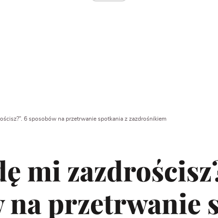
ścisz?”. 6 sposobów na przetrwanie spotkania z zazdrośnikiem
 mi zazdrościsz?
 na przetrwanie 