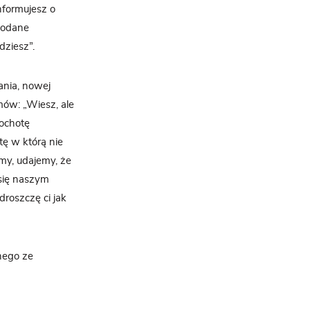
nformujesz o
 dodane
dziesz”.
ania, nowej
amów: „Wiesz, ale
 ochotę
tę w którą nie
emy, udajemy, że
 się naszym
droszczę ci jak
lnego ze