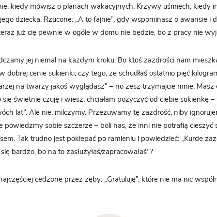
nie, kiedy mówisz o planach wakacyjnych. Krzywy uśmiech, kiedy i
jego dziecka. Rzucone: „A to fajnie”, gdy wspominasz o awansie i
 teraz już cię pewnie w ogóle w domu nie będzie, bo z pracy nie wyj
dczamy jej niemal na każdym kroku. Bo ktoś zazdrości nam mieszk
w dobrej cenie sukienki, czy tego, że schudłaś ostatnio pięć kilogr
starzej na twarzy jakoś wyglądasz” – no żesz trzymajcie mnie. Masz
 się świetnie czuję i wiesz, chciałam pożyczyć od ciebie sukienkę – 
wóch lat”. Ale nie, milczymy. Przeżuwamy tę zazdrość, niby ignoruj
e powiedzmy sobie szczerze – boli nas, że inni nie potrafią cieszyć
sem. Tak trudno jest poklepać po ramieniu i powiedzieć: „Kurde zaz
ę się bardzo, bo na to zasłużyłaś/zapracowałaś”?
ajczęściej cedzone przez zęby: „Gratuluję”, które nie ma nic wspó