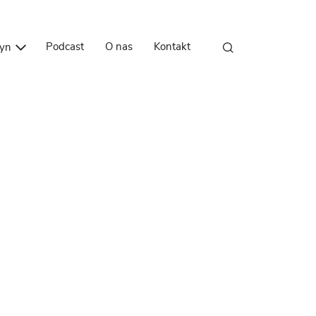
Przejdź do treści
Podcast
O nas
Kontakt
zyn