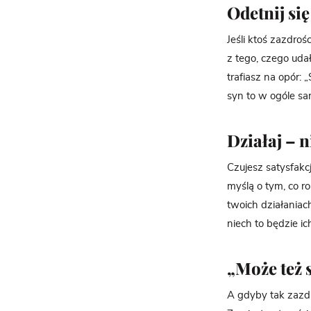
Odetnij się
Jeśli ktoś zazdroś
z tego, czego udał
trafiasz na opór: 
syn to w ogóle sam
Działaj – n
Czujesz satysfakcj
myślą o tym, co ro
twoich działaniac
niech to będzie ich
„Może też 
A gdyby tak zazd