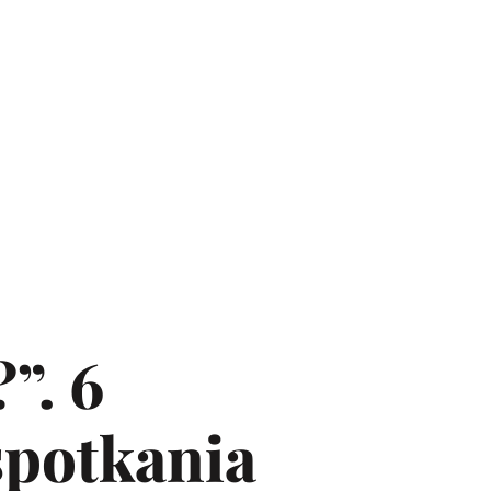
”. 6
spotkania