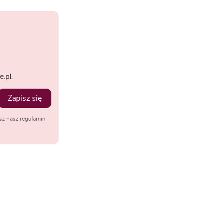
.pl.
Zapisz się
sz nasz regulamin