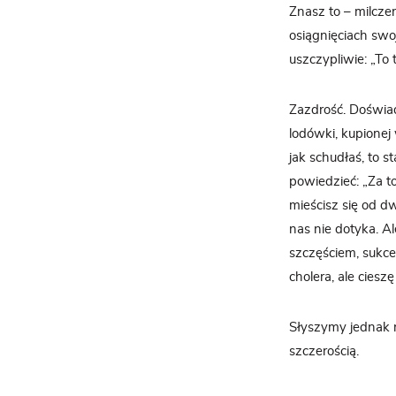
Znasz to – milcze
osiągnięciach swo
uszczypliwie: „To
Zazdrość. Doświa
lodówki, kupionej 
jak schudłaś, to 
powiedzieć: „Za to
mieścisz się od d
nas nie dotyka. Al
szczęściem, sukce
cholera, ale ciesz
Słyszymy jednak n
szczerością.