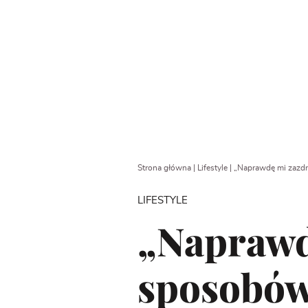
Strona główna
|
Lifestyle
|
„Naprawdę mi zazdro
LIFESTYLE
„Naprawdę
sposobów