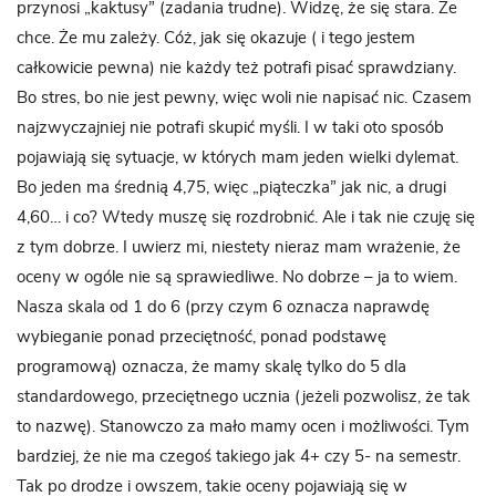
przynosi „kaktusy” (zadania trudne). Widzę, że się stara. Że
chce. Że mu zależy. Cóż, jak się okazuje ( i tego jestem
całkowicie pewna) nie każdy też potrafi pisać sprawdziany.
Bo stres, bo nie jest pewny, więc woli nie napisać nic. Czasem
najzwyczajniej nie potrafi skupić myśli. I w taki oto sposób
pojawiają się sytuacje, w których mam jeden wielki dylemat.
Bo jeden ma średnią 4,75, więc „piąteczka” jak nic, a drugi
4,60… i co? Wtedy muszę się rozdrobnić. Ale i tak nie czuję się
z tym dobrze. I uwierz mi, niestety nieraz mam wrażenie, że
oceny w ogóle nie są sprawiedliwe. No dobrze – ja to wiem.
Nasza skala od 1 do 6 (przy czym 6 oznacza naprawdę
wybieganie ponad przeciętność, ponad podstawę
programową) oznacza, że mamy skalę tylko do 5 dla
standardowego, przeciętnego ucznia (jeżeli pozwolisz, że tak
to nazwę). Stanowczo za mało mamy ocen i możliwości. Tym
bardziej, że nie ma czegoś takiego jak 4+ czy 5- na semestr.
Tak po drodze i owszem, takie oceny pojawiają się w