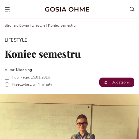
Go
to
Show menu
content
Strona główna
|
Lifestyle
|
Koniec semestru
LIFESTYLE
Koniec semestru
Autor:
Midoblog
Publikacja: 15.01.2016
Udostępnij
Przeczytasz w: 4 minuty