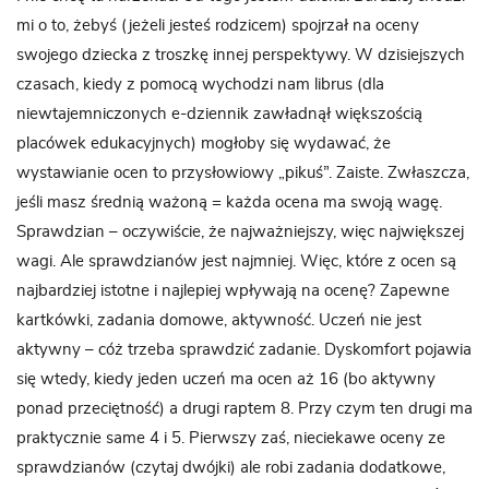
mi o to, żebyś (jeżeli jesteś rodzicem) spojrzał na oceny
swojego dziecka z troszkę innej perspektywy. W dzisiejszych
czasach, kiedy z pomocą wychodzi nam librus (dla
niewtajemniczonych e-dziennik zawładnął większością
placówek edukacyjnych) mogłoby się wydawać, że
wystawianie ocen to przysłowiowy „pikuś”. Zaiste. Zwłaszcza,
jeśli masz średnią ważoną = każda ocena ma swoją wagę.
Sprawdzian – oczywiście, że najważniejszy, więc największej
wagi. Ale sprawdzianów jest najmniej. Więc, które z ocen są
najbardziej istotne i najlepiej wpływają na ocenę? Zapewne
kartkówki, zadania domowe, aktywność. Uczeń nie jest
aktywny – cóż trzeba sprawdzić zadanie. Dyskomfort pojawia
się wtedy, kiedy jeden uczeń ma ocen aż 16 (bo aktywny
ponad przeciętność) a drugi raptem 8. Przy czym ten drugi ma
praktycznie same 4 i 5. Pierwszy zaś, nieciekawe oceny ze
sprawdzianów (czytaj dwójki) ale robi zadania dodatkowe,