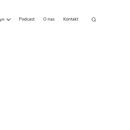
Przejdź do treści
Podcast
O nas
Kontakt
zyn