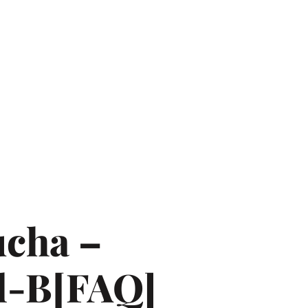
ucha –
al-B[FAQ]