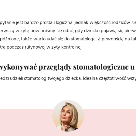
ytanie jest bardzo prosta i logiczna, jednak większość rodziców s
erwszą wizytę powinniśmy się udać, gdy dziecku pojawią się pierws
późnione, także warto udać się do stomatologa. Z pewnością na ta
ra podczas rutynowej wizyty kontrolnej.
 wykonywać przeglądy stomatologiczne u 
edzi udzieli stomatolog twojego dziecka. Idealna częstotliwość wizy