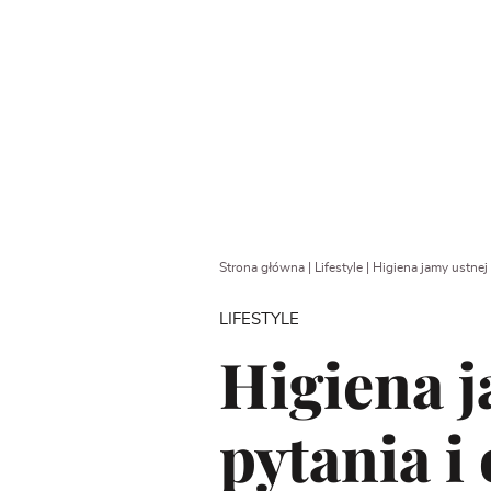
Strona główna
|
Lifestyle
|
Higiena jamy ustnej
LIFESTYLE
Higiena j
pytania i