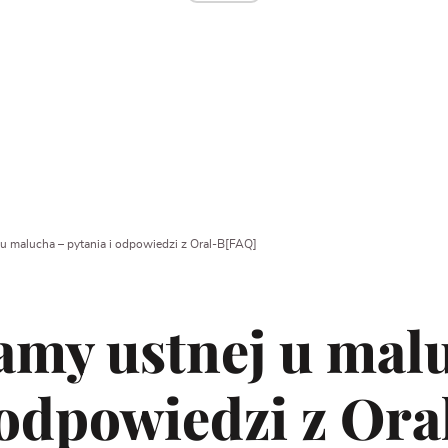
 u malucha – pytania i odpowiedzi z Oral-B[FAQ]
amy ustnej u mal
 odpowiedzi z Or