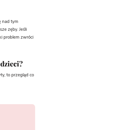
ię nad tym
ze zęby. Jeśli
ki problem zwróci
dzieci?
ty, to przegląd co