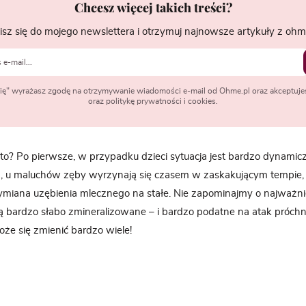
Chcesz więcej takich treści?
isz się do mojego newslettera i otrzymuj najnowsze artykuły z ohme
 się" wyrażasz zgodę na otrzymywanie wiadomości e-mail od Ohme.pl oraz akceptuje
oraz politykę prywatności i cookies.
to? Po pierwsze, w przypadku dzieci sytuacja jest bardzo dynamic
a, u maluchów zęby wyrzynają się czasem w zaskakującym tempie, u
ymiana uzębienia mlecznego na stałe. Nie zapominajmy o najważni
ą bardzo słabo zmineralizowane – i bardzo podatne na atak próchn
oże się zmienić bardzo wiele!