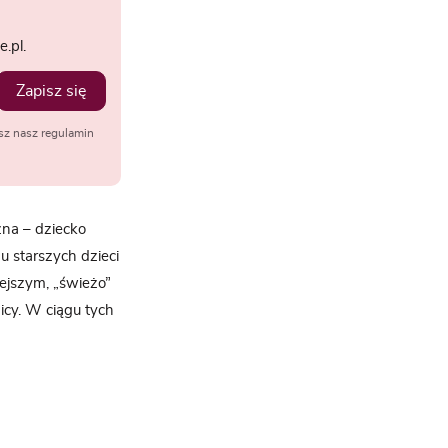
.pl.
Zapisz się
sz nasz regulamin
zna – dziecko
 starszych dzieci
ejszym, „świeżo”
icy. W ciągu tych