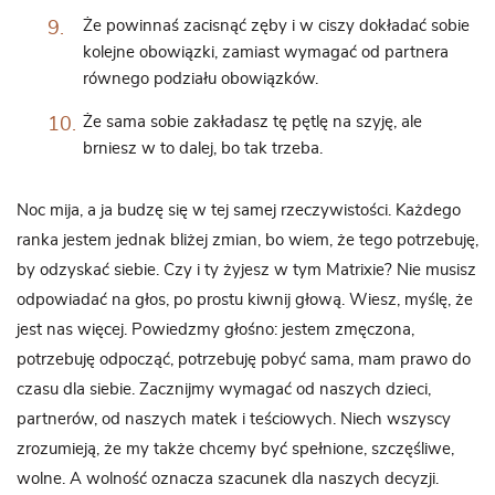
Że powinnaś zacisnąć zęby i w ciszy dokładać sobie
kolejne obowiązki, zamiast wymagać od partnera
równego podziału obowiązków.
Że sama sobie zakładasz tę pętlę na szyję, ale
brniesz w to dalej, bo tak trzeba.
Noc mija, a ja budzę się w tej samej rzeczywistości. Każdego
ranka jestem jednak bliżej zmian, bo wiem, że tego potrzebuję,
by odzyskać siebie. Czy i ty żyjesz w tym Matrixie? Nie musisz
odpowiadać na głos, po prostu kiwnij głową. Wiesz, myślę, że
jest nas więcej. Powiedzmy głośno: jestem zmęczona,
potrzebuję odpocząć, potrzebuję pobyć sama, mam prawo do
czasu dla siebie. Zacznijmy wymagać od naszych dzieci,
partnerów, od naszych matek i teściowych. Niech wszyscy
zrozumieją, że my także chcemy być spełnione, szczęśliwe,
wolne. A wolność oznacza szacunek dla naszych decyzji.