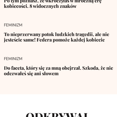
Po tym poznasz, że wkroczyłaś w mroczną erę
kobiecości. 8 widocznych znaków
FEMINIZM
To nieprzerwany potok ludzkich tragedii, ale nie
jesteście same! Federa pomoże każdej kobiecie
FEMINIZM
Do faceta, który się za mną obejrzał. Szkoda, że nie
odezwałeś się ani słowem
ODKRYWAJ