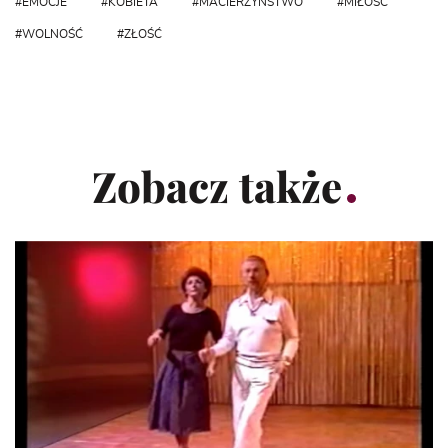
EMOCJE
KOBIETA
MACIERZYŃSTWO
MIŁOŚĆ
WOLNOŚĆ
ZŁOŚĆ
Zobacz także