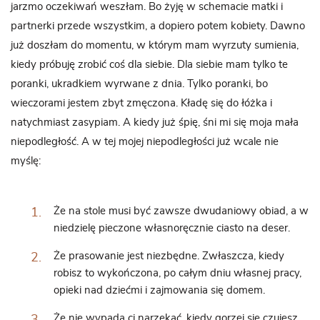
jarzmo oczekiwań weszłam. Bo żyję w schemacie matki i
partnerki przede wszystkim, a dopiero potem kobiety. Dawno
już doszłam do momentu, w którym mam wyrzuty sumienia,
kiedy próbuję zrobić coś dla siebie. Dla siebie mam tylko te
poranki, ukradkiem wyrwane z dnia. Tylko poranki, bo
wieczorami jestem zbyt zmęczona. Kładę się do łóżka i
natychmiast zasypiam. A kiedy już śpię, śni mi się moja mała
niepodległość. A w tej mojej niepodległości już wcale nie
myślę:
Że na stole musi być zawsze dwudaniowy obiad, a w
niedzielę pieczone własnoręcznie ciasto na deser.
Że prasowanie jest niezbędne. Zwłaszcza, kiedy
robisz to wykończona, po całym dniu własnej pracy,
opieki nad dziećmi i zajmowania się domem.
Że nie wypada ci narzekać, kiedy gorzej się czujesz,