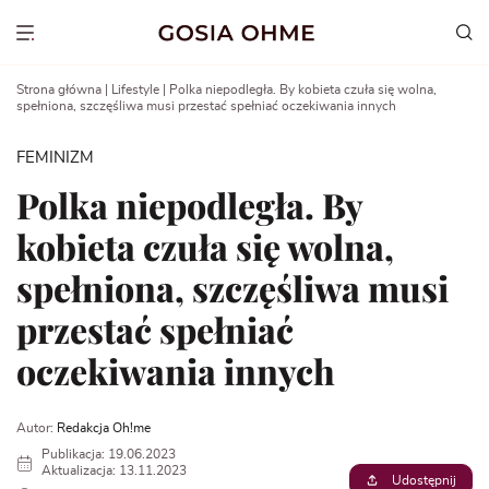
Go
to
Show menu
content
Strona główna
|
Lifestyle
|
Polka niepodległa. By kobieta czuła się wolna,
spełniona, szczęśliwa musi przestać spełniać oczekiwania innych
FEMINIZM
Polka niepodległa. By
kobieta czuła się wolna,
spełniona, szczęśliwa musi
przestać spełniać
oczekiwania innych
Autor:
Redakcja Oh!me
Publikacja: 19.06.2023
Aktualizacja: 13.11.2023
Udostępnij