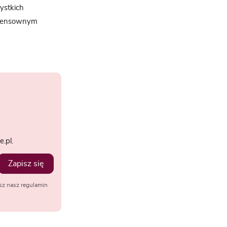
ystkich
o sensownym
.pl.
Zapisz się
sz nasz regulamin