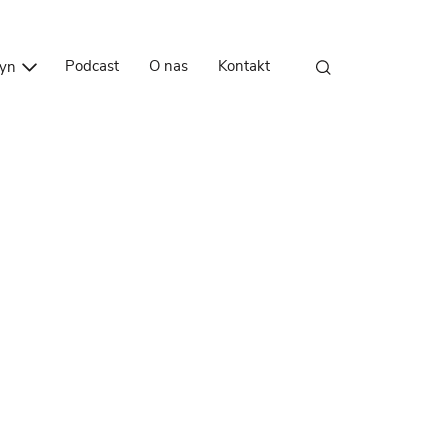
Przejdź do treści
Podcast
O nas
Kontakt
zyn