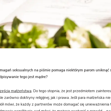
magań seksualnych na piśmie pomaga niektórym parom uniknąć s
odpisywanie tego jest mądre?
częścią małżeństwa
. Do tego stopnia, że ​jest przedmiotem zaintere
e zarówno doktryny religijnej, jak i prawa. Jeśli para małżeńska ni
ół mówi, że każdy z partnerów może domagać się unieważnienia te