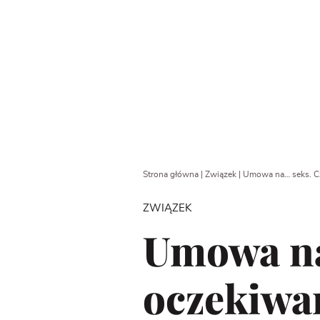
Strona główna
|
Związek
|
Umowa na… seks. Cz
ZWIĄZEK
Umowa na
oczekiwa