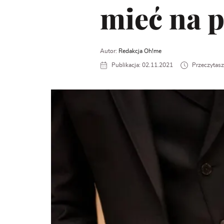
mieć na 
Autor:
Redakcja Oh!me
Publikacja: 02.11.2021
Przeczytasz