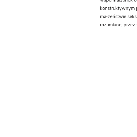
współmałżonek od
konstruktywnym po
małżeństwie seks 
rozumianej przez 