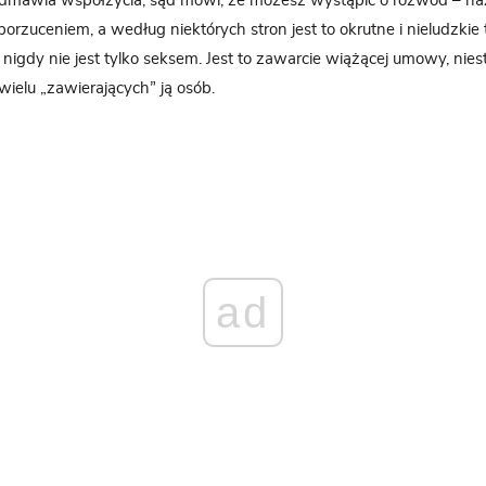
mawia współżycia, sąd mówi, że możesz wystąpić o rozwód – na
rzuceniem, a według niektórych stron jest to okrutne i nieludzkie
nigdy nie jest tylko seksem. Jest to zawarcie wiążącej umowy, nies
wielu „zawierających” ją osób.
ad