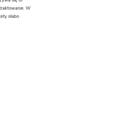
zywa się to
 traktowanie. W
tety słabo