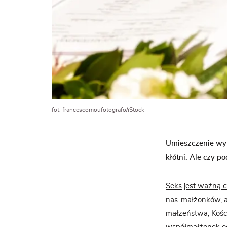
fot. francescomoufotografo/iStock
Umieszczenie wy
kłótni. Ale czy p
Seks jest ważną 
nas-małżonków, al
małżeństwa, Kości