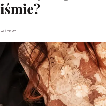
piśmie?
 w: 4 minuty