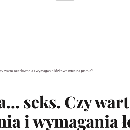
y warto oczekiwania i wymagania łóżkowe mieć na piśmie?
… seks. Czy wart
nia i wymagania 