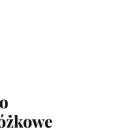
o
łóżkowe