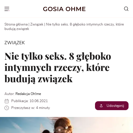
Go
to
Show menu
content
Strona główna
|
Związek
|
Nie tylko seks. 8 głęboko intymnych rzeczy, które
budują związek
ZWIĄZEK
Nie tylko seks. 8 głęboko
intymnych rzeczy, które
budują związek
Autor:
Redakcja Oh!me
Publikacja: 10.06.2021
Udostępnij
Przeczytasz w: 4 minuty