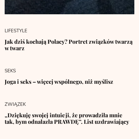
LIFESTYLE
Jak dziś kochają Polacy? Portret związków twarzą
w twarz
SEKS
Joga i seks – więcej wspólnego, niż myślisz
ZWIĄZEK
„Dziękuję swojej intuicji, że prowadziła mnie
tak, bym odnalazła PRAWDĘ”. List uzdrawiający