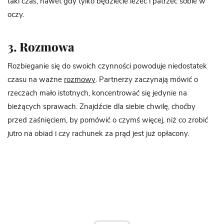
taki czas, nawet gdy tylko będziecie leżeć i patrzeć sobie w
oczy.
3. Rozmowa
Rozbieganie się do swoich czynności powoduje niedostatek
czasu na ważne
rozmowy
. Partnerzy zaczynają mówić o
rzeczach mało istotnych, koncentrować się jedynie na
bieżących sprawach. Znajdźcie dla siebie chwilę, choćby
przed zaśnięciem, by pomówić o czymś więcej, niż co zrobić
jutro na obiad i czy rachunek za prąd jest już opłacony.