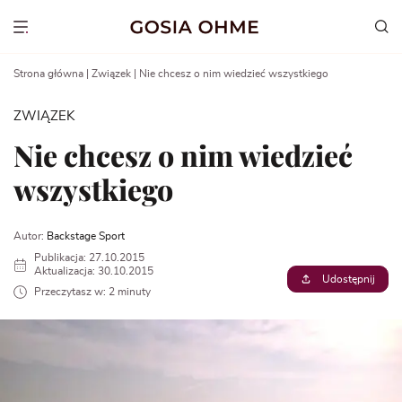
Go
to
Show menu
content
Strona główna
|
Związek
|
Nie chcesz o nim wiedzieć wszystkiego
ZWIĄZEK
Nie chcesz o nim wiedzieć
wszystkiego
Autor:
Backstage Sport
Publikacja: 27.10.2015
Aktualizacja: 30.10.2015
Udostępnij
Przeczytasz w: 2 minuty