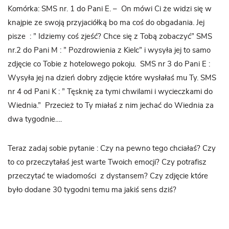
Komórka: SMS nr. 1 do Pani E. – On mówi Ci że widzi się w
knajpie ze swoją przyjaciółką bo ma coś do obgadania. Jej
pisze : ” Idziemy coś zjeść? Chce się z Tobą zobaczyć” SMS
nr.2 do Pani M : ” Pozdrowienia z Kielc” i wysyła jej to samo
zdjęcie co Tobie z hotelowego pokoju. SMS nr 3 do Pani E :
Wysyła jej na dzień dobry zdjęcie które wysłałaś mu Ty. SMS
nr 4 od Pani K : ” Tęsknię za tymi chwilami i wycieczkami do
Wiednia.” Przecież to Ty miałaś z nim jechać do Wiednia za
dwa tygodnie….
Teraz zadaj sobie pytanie : Czy na pewno tego chciałaś? Czy
to co przeczytałaś jest warte Twoich emocji? Czy potrafisz
przeczytać te wiadomości z dystansem? Czy zdjęcie które
było dodane 30 tygodni temu ma jakiś sens dziś?