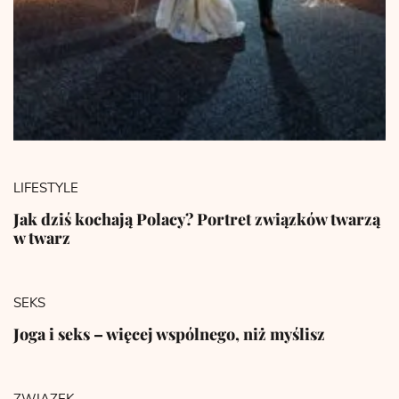
LIFESTYLE
Jak dziś kochają Polacy? Portret związków twarzą
w twarz
SEKS
Joga i seks – więcej wspólnego, niż myślisz