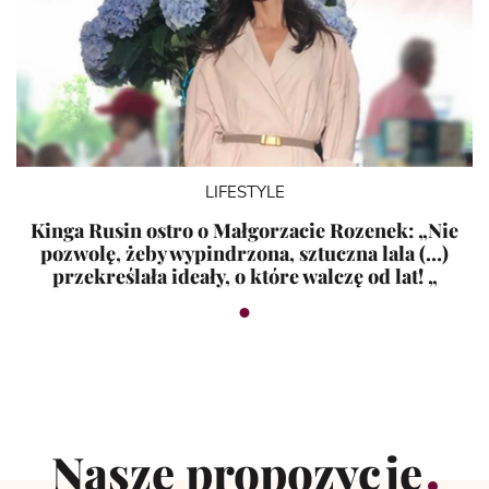
LIFESTYLE
Kinga Rusin ostro o Małgorzacie Rozenek: „Nie
pozwolę, żeby wypindrzona, sztuczna lala (…)
przekreślała ideały, o które walczę od lat! „
Nasze propozycje