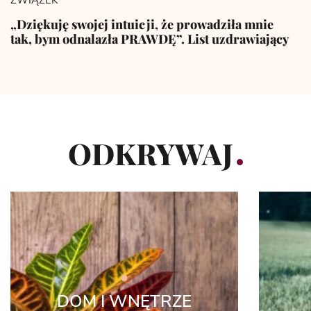
ZWIĄZEK
„Dziękuję swojej intuicji, że prowadziła mnie
tak, bym odnalazła PRAWDĘ”. List uzdrawiający
ODKRYWAJ
DOM I WNĘTRZE