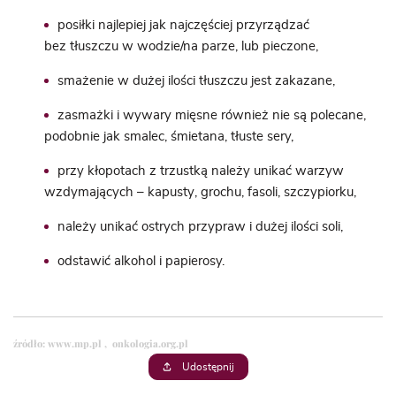
posiłki najlepiej jak najczęściej przyrządzać
bez tłuszczu
w wodzie/na parze, lub pieczone,
smażenie w dużej ilości tłuszczu jest zakazane,
zasmażki i wywary mięsne również nie są polecane,
podobnie jak smalec, śmietana, tłuste sery,
przy kłopotach z trzustką należy unikać warzyw
wzdymających –
kapusty
, grochu, fasoli, szczypiorku,
należy unikać ostrych przypraw i dużej ilości soli,
odstawić alkohol i papierosy.
źródło:
www.mp.pl
,
onkologia.org.pl
Udostępnij