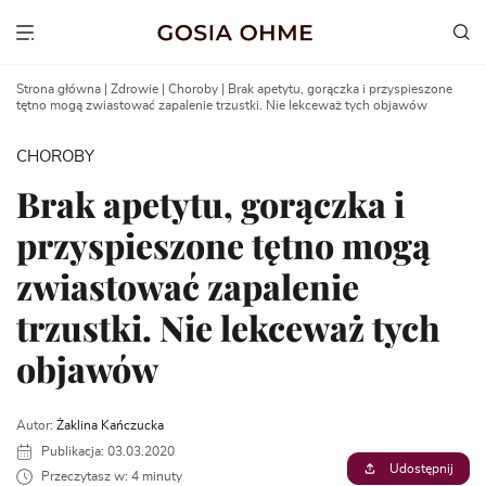
Go
to
Show menu
content
Strona główna
|
Zdrowie
|
Choroby
|
Brak apetytu, gorączka i przyspieszone
tętno mogą zwiastować zapalenie trzustki. Nie lekceważ tych objawów
CHOROBY
Brak apetytu, gorączka i
przyspieszone tętno mogą
zwiastować zapalenie
trzustki. Nie lekceważ tych
objawów
Autor:
Żaklina Kańczucka
Publikacja: 03.03.2020
Udostępnij
Przeczytasz w: 4 minuty