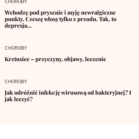
CHOROBY
Wchodzę pod prysznic i myję newralgiczne
punkty. Czeszę włosy tylko z przodu. Tak, to
depresja…
CHOROBY
Krztusiec – przyczyny, objawy, leczenie
CHOROBY
Jak odróżnić infekcję wirusową od bakteryjnej? I
jak leczyć?