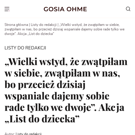
Go
to
Show menu
content
Strona główna
|
Listy do redakcji
|
„Wielki wstyd, że zwątpiłam w siebie,
zwątpiłam w nas, bo przecież dzisiaj wspaniale dajemy sobie rade tylko we
dwoje”. Akcja „List do dziecka”
LISTY DO REDAKCJI
„Wielki wstyd, że zwątpiłam
w siebie, zwątpiłam w nas,
bo przecież dzisiaj
wspaniale dajemy sobie
rade tylko we dwoje”. Akcja
„List do dziecka”
Autor:
Listy do redakcji