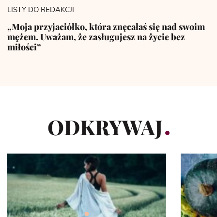
LISTY DO REDAKCJI
„Moja przyjaciółko, która znęcałaś się nad swoim
mężem. Uważam, że zasługujesz na życie bez
miłości”
ODKRYWAJ