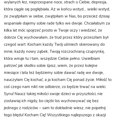
wylanych łez, nieprzespane noce, strach o Ciebie, depresja,
która ciągle się pogłębiała. Aż w końcu wstyd… wielki wstyd,
że zwątpiłam w siebie, zwątpiłam w Nas, bo przecież dzisiaj
wspaniale dajemy sobie rade tylko we dwoje. Chciałabym za
kilka lat móc spojrzeć prosto w Twoje oczy i wiedzieć, że
dobrze Cię wychowałam, że trud przez który przeszłam był
czegoś wart. Kocham każdy Twój uśmiech skierowany do
mnie, każdy nowy ząbek, Twoją rozczochraną czuprynkę,
która wiruje tu i tam, wszędzie Ciebie pełno. Uwielbiam
patrzeć jak słodko sobie śpisz, wiem, że przez kolejne
miesiące i lata też będziemy sobie dawać radę we dwoje,
nauczyłam Cię kochać, a ja kocham Cię ponad życie. Miłość to
coś czego nam nikt nie odbierze, co będzie trwać na wieki.
Synu! Naucz takiej miłości swoje dzieci w przyszłości, nie
zostawiaj ich nigdy, bo ciężki los wychowywać się bez
jednego z rodziców – sam to dokładnie wiesz, nie popełnij
tego błędu! Kocham Cię! Wszystkiego najlepszego z okazji