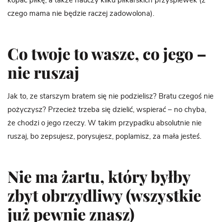
kopać piłkę, a także nauczy kilku piłkarskich przyśpiewek (z
czego mama nie będzie raczej zadowolona).
Co twoje to wasze, co jego –
nie ruszaj
Jak to, ze starszym bratem się nie podzielisz? Bratu czegoś nie
pożyczysz? Przecież trzeba się dzielić, wspierać – no chyba,
że chodzi o jego rzeczy. W takim przypadku absolutnie nie
ruszaj, bo zepsujesz, porysujesz, poplamisz, za mała jesteś.
Nie ma żartu, który byłby
zbyt obrzydliwy (wszystkie
już pewnie znasz)