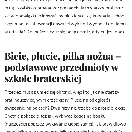
A niechby tylko ktoś spróbował, to on zjawiał się z wściekłą
miną i szybko zaprowadzał porządek. Jako starszy brat czuł
się w obowiązku pilnować, by nie stała ci się krzywda. I choć
często po tej interwencji dawał ci wykład i wyganiał do domu,
wiedziałaś, że możesz czuć się bezpiecznie, gdy on jest obok.
Bicie, plucie, piłka nożna –
podstawowe przedmioty w
szkole braterskiej
Przecież musisz umieć się obronić, więc kto, jak nie starszy
brat, nauczy cię wymierzać ciosy. Plucie na odległość i
gwizdanie na palcach? Dwa razy nie trzeba go prosić o lekcję.
Chętnie pokaże ci też jak wykiwać kogoś na boisku
(najczęściej poprzez wykiwanie ciebie samej), jak prawidłowo