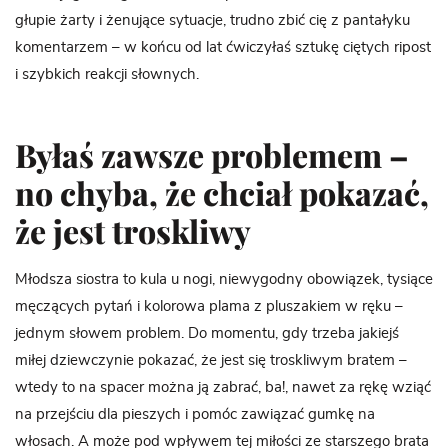
głupie żarty i żenujące sytuacje, trudno zbić cię z pantałyku
komentarzem – w końcu od lat ćwiczyłaś sztukę ciętych ripost
i szybkich reakcji słownych.
Byłaś zawsze problemem –
no chyba, że chciał pokazać,
że jest troskliwy
Młodsza siostra to kula u nogi, niewygodny obowiązek, tysiące
męczących pytań i kolorowa plama z pluszakiem w ręku –
jednym słowem problem. Do momentu, gdy trzeba jakiejś
miłej dziewczynie pokazać, że jest się troskliwym bratem –
wtedy to na spacer można ją zabrać, ba!, nawet za rękę wziąć
na przejściu dla pieszych i pomóc zawiązać gumkę na
włosach. A może pod wpływem tej miłości ze starszego brata