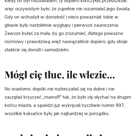
Kiedy on był nastolatkiem, ty dopiero kończyłaś przedszkole,
więc oczywistym było, że zupełnie nie rozumiałaś jego świata.
Gdy on wchodził w dorosłość i nieco poważniał, tobie w
głowie były nastoletnie wygłupy i pierwsze zauroczenia.
Zawsze byłaś za mała, by go zrozumieć, dlatego poważne
rozmowy i prawdziwą więź nawiązaliście dopiero, gdy oboje
staliście się dorośli i samodzielni.
Mógł cię tłuc, ile wlezie…
No wiadomo, dopóki nie rozbeczałaś się na dobre i nie
zaczęłaś krzyczeć „mamo!!!” tak, że było cię słychać na drugim
końcu miasta, a sąsiedzi już wykręcali życzliwie numer 997,
wszelkie kuksańce były jak najbardziej w porządku.