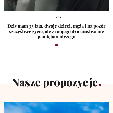
LIFESTYLE
Dziś mam 33 lata, dwoje dzieci, męża i na pozór
szczęśliwe życie, ale z mojego dzieciństwa nie
pamiętam niczego
Nasze propozycje