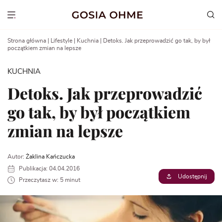
Go
to
Show menu
content
Strona główna
|
Lifestyle
|
Kuchnia
|
Detoks. Jak przeprowadzić go tak, by był
początkiem zmian na lepsze
KUCHNIA
Detoks. Jak przeprowadzić
go tak, by był początkiem
zmian na lepsze
Autor:
Żaklina Kańczucka
Publikacja: 04.04.2016
Udostępnij
Przeczytasz w: 5 minut