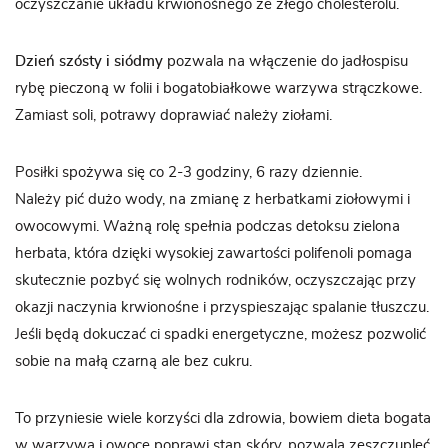
oczyszczanie układu krwionośnego ze złego cholesterolu.
Dzień szósty i siódmy
pozwala na włączenie do jadłospisu
rybę pieczoną w folii i bogatobiałkowe warzywa strączkowe.
Zamiast soli, potrawy doprawiać należy ziołami.
Posiłki spożywa się co 2-3 godziny, 6 razy dziennie.
Należy pić dużo wody, na zmianę z herbatkami ziołowymi i
owocowymi. Ważną rolę spełnia podczas detoksu zielona
herbata, która dzięki wysokiej zawartości polifenoli pomaga
skutecznie pozbyć się wolnych rodników, oczyszczając przy
okazji naczynia krwionośne i przyspieszając spalanie tłuszczu.
Jeśli będą dokuczać ci spadki energetyczne, możesz pozwolić
sobie na małą czarną ale bez cukru.
To przyniesie wiele korzyści dla zdrowia, bowiem dieta bogata
w warzywa i owoce poprawi stan skóry, pozwala zeszczupleć