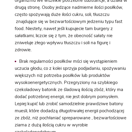
organizmu we wszelkie potrzebne substancje, a działa w
drugą stronę.
Osoby jedzące nadmierne ilości posiłków,
często spożywają duże ilości cukru, soli, tłuszczu
znajdujące się w bezwartościowym jedzeniu typu fast
food. Niestety, nawet jeśli kupujecie tam burgery z
sałatkami, liczcie się z tym, że obecność sałaty nie
zniweluje złego wpływu tłuszczu i soli na figurę i
zdrowie.
Brak regularności posiłków mści się wystąpieniem
uczucia głodu, co z kolei sprzyja podjadaniu, spożywaniu
większych niż potrzeba posiłków lub produktów
wysokoenergetycznych. Przegryziony na szybkiego
czekoladowy batonik ze śladową ilością zbóż, który ma
dodać potrzebnej energii, nie jest dobrym pomysłem.
Lepiej kupić lub zrobić samodzielnie prawdziwe batony
muesli, które dodadzą długotrwałej energii pochodzącej
ze zbóż, niż pochłaniać spreparowane , bezwartościowe
ziarna z dużą ilością cukru w wyrobie