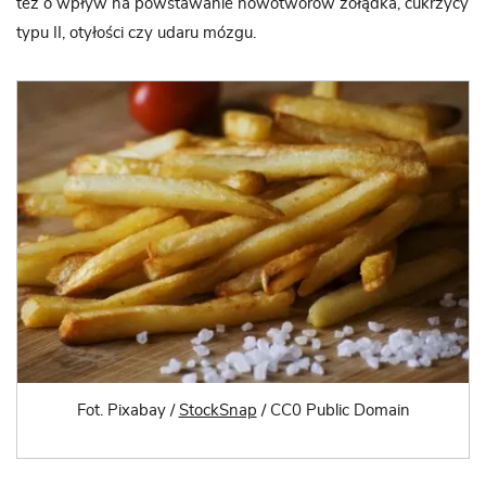
też o wpływ na powstawanie nowotworów żołądka, cukrzycy
typu II, otyłości czy udaru mózgu.
Fot. Pixabay /
StockSnap
/ CC0 Public Domain