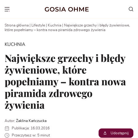
Go
to
Show menu
content
Strona główna
|
Lifestyle
|
Kuchnia
|
Największe grzechy i błędy żywieniowe,
które popełniamy – kontra nowa piramida zdrowego żywienia
KUCHNIA
Największe grzechy i błędy
żywieniowe, które
popełniamy – kontra nowa
piramida zdrowego
żywienia
Autor:
Żaklina Kańczucka
Publikacja: 16.03.2016
Udostępnij
Przeczytasz w: 5 minut