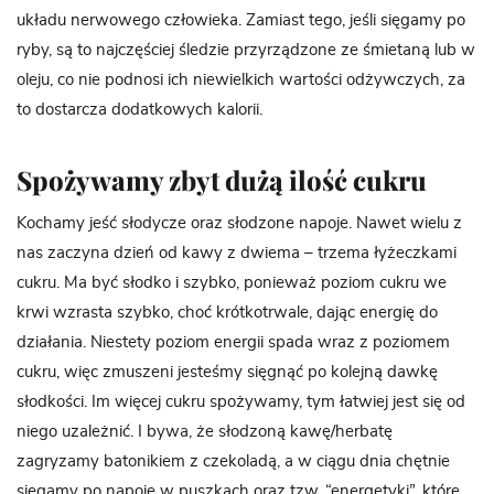
układu nerwowego człowieka. Zamiast tego, jeśli sięgamy po
ryby, są to najczęściej śledzie przyrządzone ze śmietaną lub w
oleju, co nie podnosi ich niewielkich wartości odżywczych, za
to dostarcza dodatkowych kalorii.
Spożywamy zbyt dużą ilość cukru
Kochamy jeść słodycze oraz słodzone napoje. Nawet wielu z
nas zaczyna dzień od kawy z dwiema – trzema łyżeczkami
cukru. Ma być słodko i szybko, ponieważ poziom cukru we
krwi wzrasta szybko, choć krótkotrwale, dając energię do
działania. Niestety poziom energii spada wraz z poziomem
cukru, więc zmuszeni jesteśmy sięgnąć po kolejną dawkę
słodkości. Im więcej cukru spożywamy, tym łatwiej jest się od
niego uzależnić. I bywa, że słodzoną kawę/herbatę
zagryzamy batonikiem z czekoladą, a w ciągu dnia chętnie
sięgamy po napoje w puszkach oraz tzw. “energetyki”, które