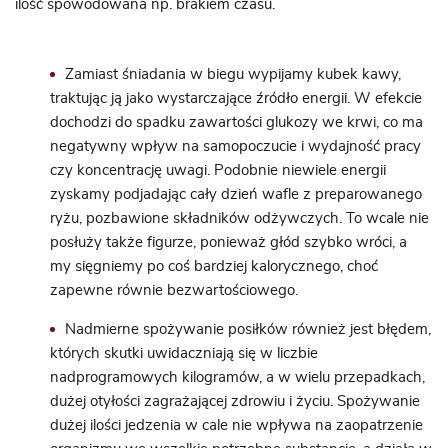
ilość spowodowana np. brakiem czasu.
Zamiast śniadania w biegu wypijamy kubek kawy,
traktując ją jako wystarczające źródło energii. W efekcie
dochodzi do spadku zawartości glukozy we krwi, co ma
negatywny wpływ na samopoczucie i wydajność pracy
czy koncentrację uwagi. Podobnie niewiele energii
zyskamy podjadając cały dzień wafle z preparowanego
ryżu, pozbawione składników odżywczych. To wcale nie
posłuży także figurze, ponieważ głód szybko wróci, a
my sięgniemy po coś bardziej kalorycznego, choć
zapewne równie bezwartościowego
.
Nadmierne spożywanie posiłków również jest błędem,
których skutki uwidaczniają się w liczbie
nadprogramowych kilogramów, a w wielu przepadkach,
dużej otyłości zagrażającej zdrowiu i życiu. Spożywanie
dużej ilości jedzenia w cale nie wpływa na zaopatrzenie