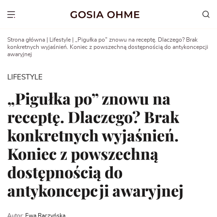
Go
to
Show menu
content
Strona główna
|
Lifestyle
|
„Pigułka po” znowu na receptę. Dlaczego? Brak
konkretnych wyjaśnień. Koniec z powszechną dostępnością do antykoncepcji
awaryjnej
LIFESTYLE
„Pigułka po” znowu na
receptę. Dlaczego? Brak
konkretnych wyjaśnień.
Koniec z powszechną
dostępnością do
antykoncepcji awaryjnej
Autor:
Ewa Raczyńska