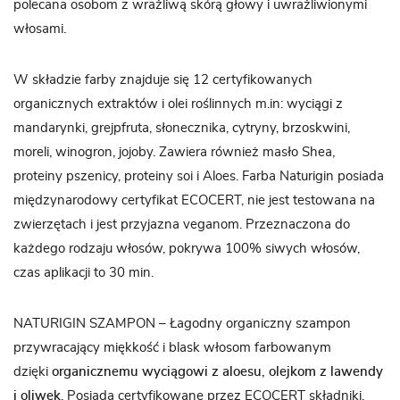
polecana osobom z wrażliwą skórą głowy i uwrażliwionymi
włosami.
W składzie farby znajduje się 12 certyfikowanych
organicznych extraktów i olei roślinnych m.in: wyciągi z
mandarynki, grejpfruta, słonecznika, cytryny, brzoskwini,
moreli, winogron, jojoby. Zawiera również masło Shea,
proteiny pszenicy, proteiny soi i Aloes. Farba Naturigin posiada
międzynarodowy certyfikat ECOCERT, nie jest testowana na
zwierzętach i jest przyjazna veganom. Przeznaczona do
każdego rodzaju włosów, pokrywa 100% siwych włosów,
czas aplikacji to 30 min.
NATURIGIN SZAMPON – Łagodny organiczny szampon
przywracający miękkość i blask włosom farbowanym
dzięki
organicznemu wyciągowi z aloesu, olejkom z lawendy
i oliwek
. Posiada certyfikowane przez ECOCERT składniki.