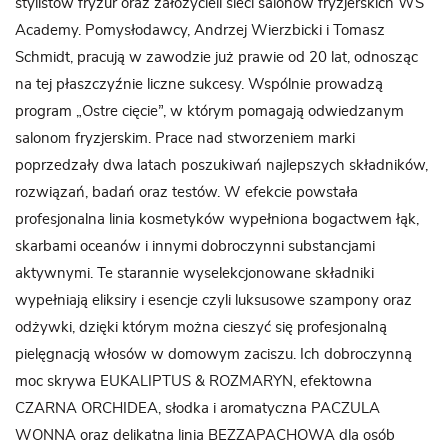
stylistów fryzur oraz założycieli sieci salonów fryzjerskich WS
Academy. Pomysłodawcy, Andrzej Wierzbicki i Tomasz
Schmidt, pracują w zawodzie już prawie od 20 lat, odnosząc
na tej płaszczyźnie liczne sukcesy. Wspólnie prowadzą
program „Ostre cięcie”, w którym pomagają odwiedzanym
salonom fryzjerskim. Prace nad stworzeniem marki
poprzedzały dwa latach poszukiwań najlepszych składników,
rozwiązań, badań oraz testów. W efekcie powstała
profesjonalna linia kosmetyków wypełniona bogactwem łąk,
skarbami oceanów i innymi dobroczynni substancjami
aktywnymi. Te starannie wyselekcjonowane składniki
wypełniają eliksiry i esencje czyli luksusowe szampony oraz
odżywki, dzięki którym można cieszyć się profesjonalną
pielęgnacją włosów w domowym zaciszu. Ich dobroczynną
moc skrywa EUKALIPTUS & ROZMARYN, efektowna
CZARNA ORCHIDEA, słodka i aromatyczna PACZULA
WONNA oraz delikatna linia BEZZAPACHOWA dla osób