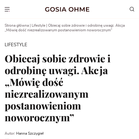
Go
to
Show menu
content
Strona główna
|
Lifestyle
|
Obiecaj sobie zdrowie i odrobinę uwagi. Akcja
„Mówię dość niezrealizowanym postanowieniom noworocznym”
LIFESTYLE
Obiecaj sobie zdrowie i
odrobinę uwagi. Akcja
„Mówię dość
niezrealizowanym
postanowieniom
noworocznym”
Autor:
Hanna Szczygieł