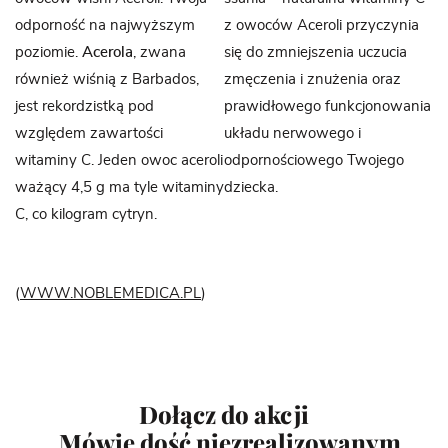
odporność na najwyższym
z owoców Aceroli przyczynia
poziomie.
Acerola
, zwana
się do zmniejszenia uczucia
również wiśnią z Barbados,
zmęczenia i znużenia oraz
jest rekordzistką pod
prawidłowego funkcjonowania
względem zawartości
układu nerwowego i
witaminy C. Jeden owoc aceroli
odpornościowego Twojego
ważący 4,5 g ma tyle witaminy
dziecka.
C, co kilogram cytryn.
(
WWW.NOBLEMEDICA.PL
)
Dołącz do akcji
„Mówię dość niezrealizowanym