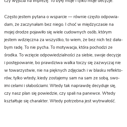
czy wyj­ścia na imprezę. To były moje i tylko moje decyzje.
Czę­sto jestem pytana o wspar­cie — rów­nie czę­sto odpo­wia­
dam, że zaczy­na­łam bez niego. I choć w mię­dzy­cza­sie na
mojej dro­dze poja­wiło się wiele cudow­nych osób, któ­rym
jestem wdzięczna za wszystko, to wiem, że bez nich też dała­
bym radę. To nie pycha. To moty­wa­cja, która pocho­dzi ze
środka. To wzię­cie odpo­wie­dzial­no­ści za sie­bie, swoje decy­zje
i postę­po­wa­nie, bo praw­dziwa walka toczy się zazwy­czaj nie
w towa­rzy­stwie, nie na pięk­nych zdję­ciach i w bla­sku reflek­to­
rów, tylko wtedy, kiedy zosta­jemy sam na sam ze sobą, swo­
imi celami i sła­bo­ściami. Wtedy tak naprawdę decy­duje się,
czy nasz plan się powie­dzie, czy spali na panewce. Wtedy
kształ­tuje się cha­rak­ter. Wtedy potrzebna jest wytrwałość.