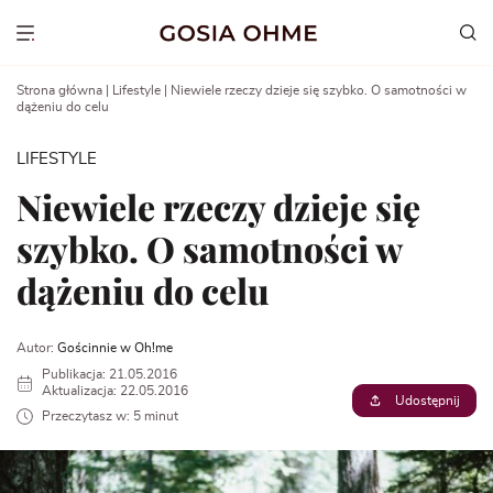
Go
to
Show menu
content
Strona główna
|
Lifestyle
|
Niewiele rzeczy dzieje się szybko. O samotności w
dążeniu do celu
LIFESTYLE
Niewiele rzeczy dzieje się
szybko. O samotności w
dążeniu do celu
Autor:
Gościnnie w Oh!me
Publikacja: 21.05.2016
Aktualizacja: 22.05.2016
Udostępnij
Przeczytasz w: 5 minut