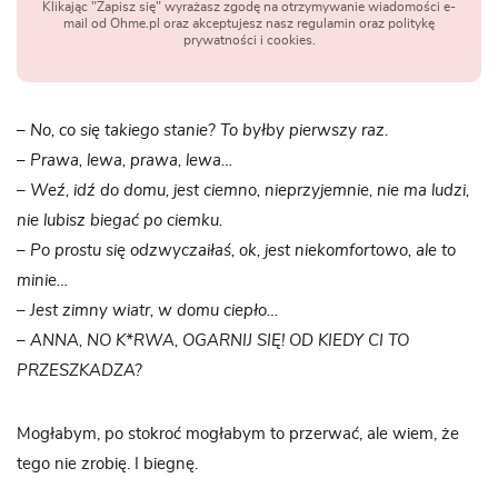
Klikając "Zapisz się" wyrażasz zgodę na otrzymywanie wiadomości e-
mail od Ohme.pl oraz akceptujesz nasz regulamin oraz politykę
prywatności i cookies.
–
No, co się takiego sta­nie? To byłby pierw­szy raz.
–
Prawa, lewa, prawa, lewa…
–
Weź, idź do domu, jest ciemno, nie­przy­jem­nie, nie ma ludzi,
nie lubisz bie­gać po ciemku.
–
Po pro­stu się odzwy­cza­iłaś, ok, jest nie­kom­for­towo, ale to
minie…
–
Jest zimny wiatr, w domu cie­pło…
–
ANNA, NO K*RWA, OGARNIJ SIĘ! OD KIEDY CI TO
PRZESZKADZA?
Mogła­bym, po sto­kroć mogła­bym to prze­rwać, ale wiem, że
tego nie zro­bię. I biegnę.