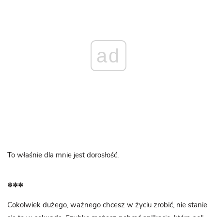
ad
To wła­śnie dla mnie jest dorosłość.
***
Cokol­wiek dużego, waż­nego chcesz w życiu zro­bić, nie sta­nie