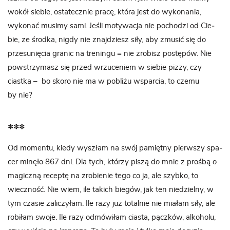
wokół sie­bie, osta­tecz­nie pracę, która jest do wyko­na­nia,
wyko­nać musimy sami. Jeśli moty­wa­cja nie pocho­dzi od Cie­
bie, ze środka, nigdy nie znaj­dziesz siły, aby zmu­sić się do
prze­su­nię­cia gra­nic na tre­ningu = nie zro­bisz postę­pów. Nie
powstrzy­masz się przed wrzu­ce­niem w sie­bie pizzy, czy
ciastka – bo skoro nie ma w pobliżu wspar­cia, to czemu
by nie?
***
Od momentu, kiedy wyszłam na swój pamiętny pierw­szy spa­
cer minęło 867 dni. Dla tych, któ­rzy piszą do mnie z prośbą o
magiczną receptę na zro­bie­nie tego co ja, ale szybko, to
wiecz­ność. Nie wiem, ile takich bie­gów, jak ten nie­dzielny, w
tym cza­sie zali­czy­łam. Ile razy już total­nie nie mia­łam siły, ale
robi­łam swoje. Ile razy odmó­wi­łam cia­sta, pącz­ków, alko­holu,