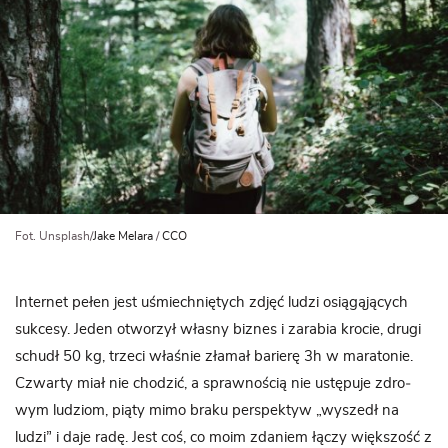
Fot. Unsplash/
Jake Melara
/
CCO
Inter­net pełen jest uśmiech­nię­tych zdjęć ludzi osią­gą­ją­cych
suk­cesy. Jeden otwo­rzył wła­sny biz­nes i zara­bia kro­cie, drugi
schudł 50 kg, trzeci wła­śnie zła­mał barierę 3h w mara­to­nie.
Czwarty miał nie cho­dzić, a spraw­no­ścią nie ustę­puje zdro­
wym ludziom, piąty mimo braku per­spek­tyw „wyszedł na
ludzi” i daje radę. Jest coś, co moim zda­niem łączy więk­szość z