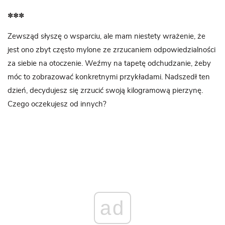
***
Zewsząd sły­szę o wspar­ciu, ale mam nie­stety wra­że­nie, że
jest ono zbyt czę­sto mylone ze zrzu­ca­niem odpo­wie­dzial­no­ści
za sie­bie na oto­cze­nie. Weźmy na tapetę odchu­dza­nie, żeby
móc to zobra­zo­wać kon­kret­nymi przy­kła­dami. Nad­szedł ten
dzień, decy­du­jesz się zrzu­cić swoją kilo­gra­mową pie­rzynę.
Czego ocze­ku­jesz od innych?
ad