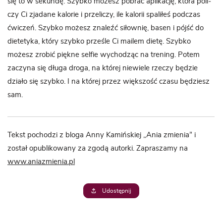
się to w sekundę. Szybko możesz pobrać apli­ka­cję, która poli­
czy Ci zja­dane kalo­rie i prze­li­czy, ile kalo­rii spa­li­łeś pod­czas
ćwiczeń. Szybko możesz zna­leźć siłow­nię, basen i pójść do
die­te­tyka, który szybko prze­śle Ci mailem dietę. Szybko
możesz zro­bić piękne sel­fie wycho­dząc na tre­ning. Potem
zaczyna się długa droga, na któ­rej nie­wiele rze­czy będzie
działo się szybko. I na któ­rej przez więk­szość czasu będziesz
sam.
Tekst pochodzi z bloga Anny Kamińskiej „Ania zmienia” i
został opublikowany za zgodą autorki. Zapraszamy na
www.aniazmienia.pl
Udostępnij