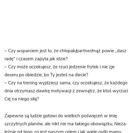
– Czy wspar­ciem jest to, że chłopak/partner/mąż powie „dasz
radę” i cza­sem zapyta jak idzie?
– Czy może ocze­ku­jesz, że rzuci jedze­nie fry­tek i nie zje
deseru po obie­dzie, bo Ty jesteś na die­cie?
– Czy na tre­ning wyj­dziesz sama, czy ocze­ku­jesz, że każ­dego
dnia otrzy­masz dawkę moty­wa­cji z zewnątrz, że ktoś wyrzuci
Cię na niego siłą?
Zapewne są ludzie gotowi do wiel­kich poświę­ceń w imię
szczyt­nych pla­nów, ale nikt nie ma takiego obo­wiązku. Nie­za­
leż­nie od tego, co jest naszym celem i jak wiele osób mamy