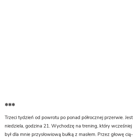
***
Trzeci tydzień od powrotu po ponad pół­rocz­nej prze­rwie. Jest
nie­dziela, godzina 21. Wycho­dzę na tre­ning, który wcze­śniej
był dla mnie przy­sło­wiową bułką z masłem. Przez głowę cią­