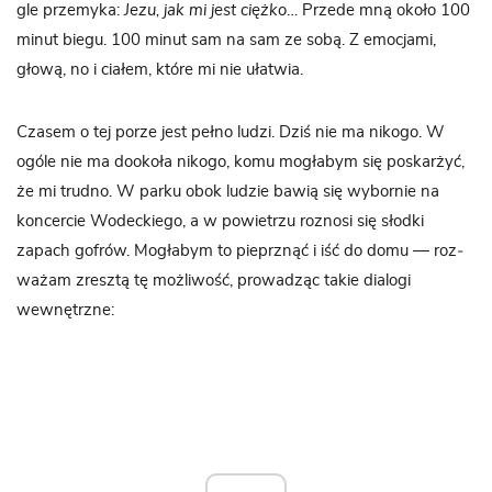
gle prze­myka:
Jezu, jak mi jest ciężko
… Przede mną około 100
minut biegu. 100 minut sam na sam ze sobą. Z emo­cjami,
głową, no i cia­łem, które mi nie ułatwia.
Cza­sem o tej porze jest pełno ludzi. Dziś nie ma nikogo. W
ogóle nie ma dookoła nikogo, komu mogła­bym się poskar­żyć,
że mi trudno. W parku obok ludzie bawią się wybor­nie na
kon­cer­cie Wodec­kiego, a w powie­trzu roz­nosi się słodki
zapach gofrów. Mogła­bym to pie­prz­nąć i iść do domu — roz­
wa­żam zresztą tę moż­li­wość, pro­wa­dząc takie dia­logi
wewnętrzne: