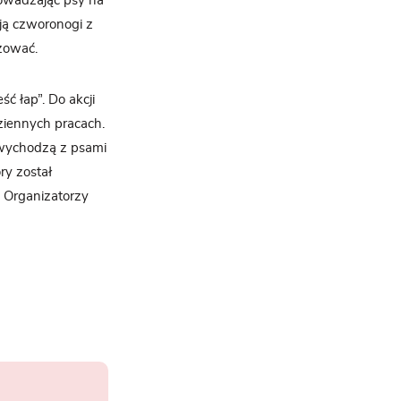
rowadzając psy na
ają czworonogi z
izować.
ć łap”. Do akcji
ziennych pracach.
k wychodzą z psami
ry został
 Organizatorzy