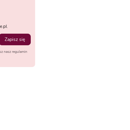
.pl.
Zapisz się
sz nasz regulamin