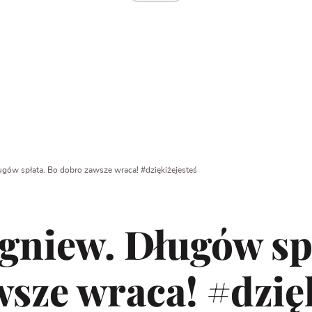
gów spłata. Bo dobro zawsze wraca! #dziękiżejesteś
gniew. Długów sp
sze wraca! #dzięk