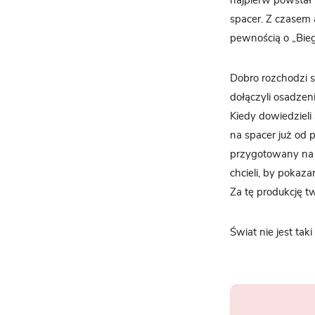
najpierw powstał 
spacer. Z czasem a
pewnością o „Bieg
Dobro rozchodzi si
dołączyli osadzen
Kiedy dowiedzieli 
na spacer już od 
przygotowany na 
chcieli, by pokaza
Za tę produkcję t
Świat nie jest tak