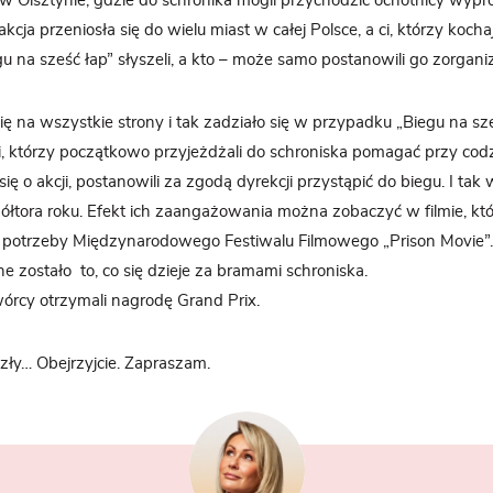
w Olsztynie, gdzie do schronika mogli przychodzić ochotnicy wyp
kcja przeniosła się do wielu miast w całej Polsce, a ci, którzy koch
u na sześć łap” słyszeli, a kto – może samo postanowili go zorgan
ę na wszystkie strony i tak zadziało się w przypadku „Biegu na sześ
i, którzy początkowo przyjeżdżali do schroniska pomagać przy cod
się o akcji, postanowili za zgodą dyrekcji przystąpić do biegu. I ta
półtora roku. Efekt ich zaangażowania można zobaczyć w filmie, któ
potrzeby Międzynarodowego Festiwalu Filmowego „Prison Movie”.
ne zostało to, co się dzieje za bramami schroniska.
wórcy otrzymali nagrodę Grand Prix.
i zły… Obejrzyjcie. Zapraszam.