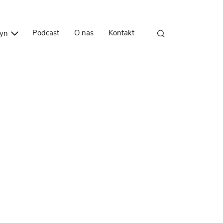
Przejdź do treści
Podcast
O nas
Kontakt
zyn