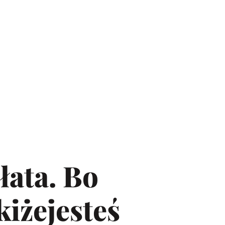
łata. Bo
iżejesteś