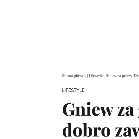
Strona główna
|
Lifestyle
|
Gniew za gniew. Dłu
LIFESTYLE
Gniew za 
dobro zaw