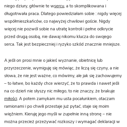
niego dziury, głównie te w
sercu
, a to skomplikowana i
długotrwała praca. Dlatego powiedziałam sobie : nigdy więcej
współmieszkańców, co najwyżej chwilowi goście. Nigdy
więcej nie pozwól sobie na utratę kontroli i pełne odkrycie
przed drugą osobą, nie dawaj nikomu klucza do swojego
serca. Tak jest bezpieczniej i ryzyko szkód znacznie mniejsze.
A jeśli on prosi mnie o jakieś wyznanie, obietnicę lub
przyrzeczenie, wymiguję się mówiąc, że liczą się czyny, a nie
słowa, że nie jest ważne, co mówimy, ale jak się zachowujemy
– to łatwe, bo każdy chce wierzyć, że to prawda i nawet jeśli
na co dzień nie słyszy nic miłego, to nie znaczy, że brakuje
miłości
. A potem zamykam mu usta pocałunkiem, otaczam
ramionami i po chwili przestaje już pytać, staje się moim
więźniem. Kieruję jego myśli w zupełnie inną stronę – nie
można przecież przeżywać rozkoszy i wymagać deklaracji w