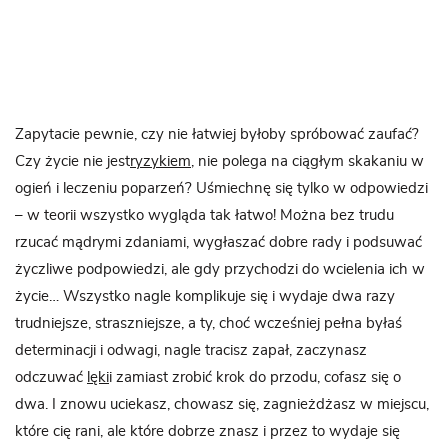
Zapytacie pewnie, czy nie łatwiej byłoby spróbować zaufać?
Czy życie nie jest
ryzykiem
, nie polega na ciągłym skakaniu w
ogień i leczeniu poparzeń? Uśmiechnę się tylko w odpowiedzi
– w teorii wszystko wygląda tak łatwo! Można bez trudu
rzucać mądrymi zdaniami, wygłaszać dobre rady i podsuwać
życzliwe podpowiedzi, ale gdy przychodzi do wcielenia ich w
życie… Wszystko nagle komplikuje się i wydaje dwa razy
trudniejsze, straszniejsze, a ty, choć wcześniej pełna byłaś
determinacji i odwagi, nagle tracisz zapał, zaczynasz
odczuwać
lęki
i zamiast zrobić krok do przodu, cofasz się o
dwa. I znowu uciekasz, chowasz się, zagnieżdżasz w miejscu,
które cię rani, ale które dobrze znasz i przez to wydaje się