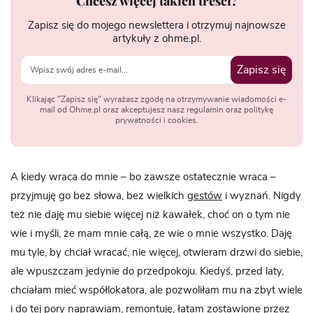
Chcesz więcej takich treści?
Zapisz się do mojego newslettera i otrzymuj najnowsze
artykuły z ohme.pl.
Zapisz się
Klikając "Zapisz się" wyrażasz zgodę na otrzymywanie wiadomości e-
mail od Ohme.pl oraz akceptujesz nasz regulamin oraz politykę
prywatności i cookies.
A kiedy wraca do mnie – bo zawsze ostatecznie wraca –
przyjmuję go bez słowa, bez wielkich
gestów
i wyznań. Nigdy
też nie daję mu siebie więcej niż kawałek, choć on o tym nie
wie i myśli, że mam mnie całą, że wie o mnie wszystko. Daję
mu tyle, by chciał wracać, nie więcej, otwieram drzwi do siebie,
ale wpuszczam jedynie do przedpokoju. Kiedyś, przed laty,
chciałam mieć współlokatora, ale pozwoliłam mu na zbyt wiele
i do tej pory naprawiam, remontuję, łatam zostawione przez