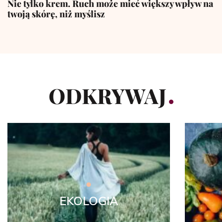
Nie tylko krem. Ruch może mieć większy wpływ na
twoją skórę, niż myślisz
ODKRYWAJ
EKOLOGIA