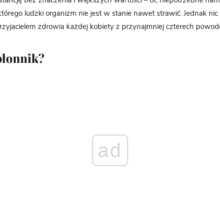
ancję bez znaczenia i większych wartości – ot, niepotrzebne nam
tórego ludzki organizm nie jest w stanie nawet strawić. Jednak nic
rzyjacielem zdrowia każdej kobiety z przynajmniej czterech powod
błonnik?
ad