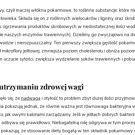
, czyli inaczej włókna pokarmowe, to roślinne substancje, które ni
łowieka. Składa się on z roślinnych wielocukrów i ligniny oraz skro
 ogrzewania produktów skrobiowych w niedostatecznej ilości wody 
nie naszych enzymów trawiennych). Dzielimy go zwyczajowo na dw
wodzie i nierozpuszczalny. Ten pierwszy zwiększa gęstość pokar
 mikroflory jelitowej, zmniejsza poziom cholesterolu i obniża pozio
m uczucie sytości, zwiększa wydzielanie soków trawiennych i pobud
utrzymaniu zdrowej wagi
ło się, że
nadwaga
i otyłość to problem zbyt dużej ilości przyjmow
a pokazują jednak, że równie ważna jest równowaga bakteryjna w 
, jak owymi kaloriami zarządzamy. Jeśli w jelitach dobrych bakterii 
ie odbywa się prawidłowo. Niebagatelną rolę odgrywa w tym proces
a pokazują, że stosowanie diety bogatą w ten składnik pokarmowy