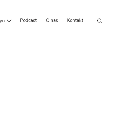
Przejdź do treści
Podcast
O nas
Kontakt
zyn