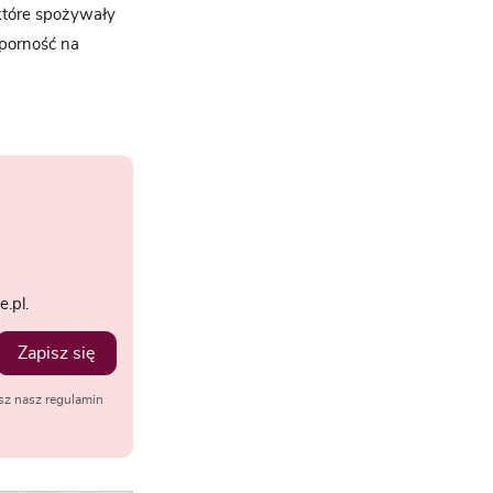
które spożywały
dporność na
.pl.
Zapisz się
sz nasz regulamin