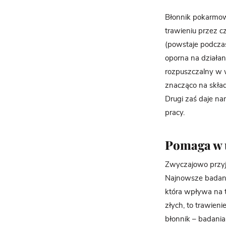
Błonnik pokarmowy
trawieniu przez cz
(powstaje podczas
oporna na działa
rozpuszczalny w 
znacząco na skład
Drugi zaś daje na
pracy.
Pomaga w 
Zwyczajowo przyję
Najnowsze badani
która wpływa na to
złych, to trawien
błonnik – badani