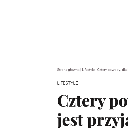
Strona główna
|
Lifestyle
|
Cztery powody, dla k
LIFESTYLE
Cztery po
jest przy