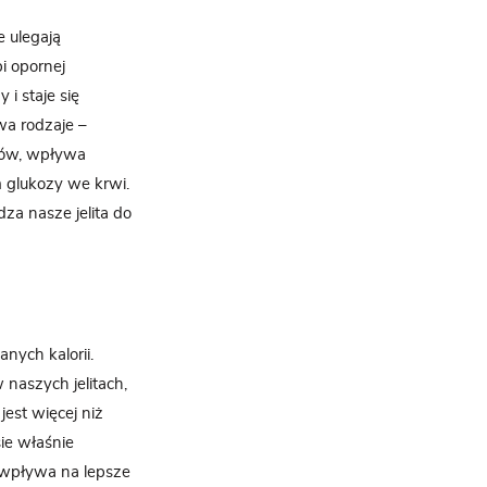
e ulegają
bi opornej
i staje się
a rodzaje –
mów, wpływa
m glukozy we krwi.
za nasze jelita do
anych kalorii.
naszych jelitach,
jest więcej niż
ie właśnie
 wpływa na lepsze