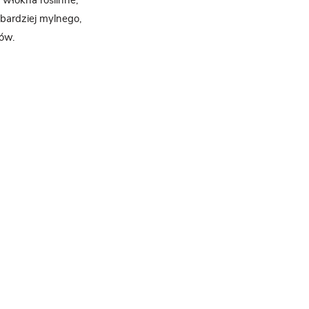
 włókna roślinne,
 bardziej mylnego,
ów.