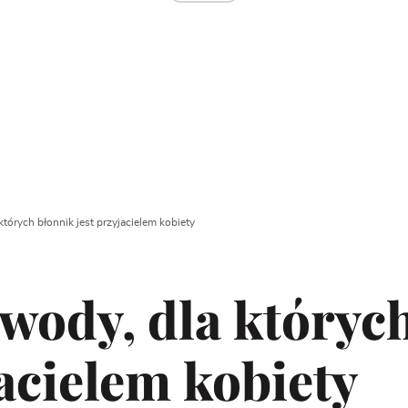
tórych błonnik jest przyjacielem kobiety
wody, dla któryc
jacielem kobiety