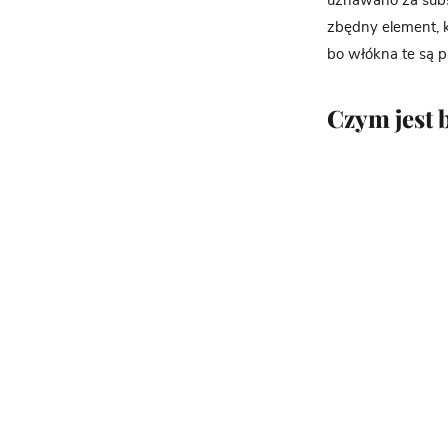
uznawano za subst
zbędny element, k
bo włókna te są p
Czym jest 