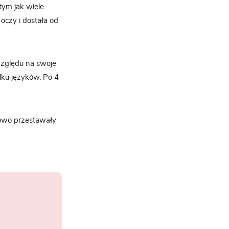
tym jak wiele
 oczy i dostała od
względu na swoje
ilku języków. Po 4
niowo przestawały