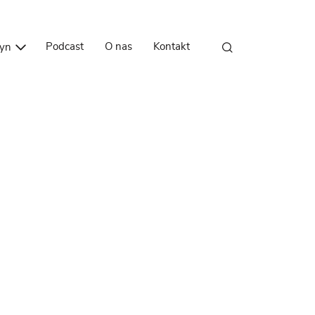
Przejdź do treści
Podcast
O nas
Kontakt
zyn