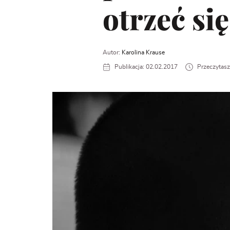
otrzeć si
Autor:
Karolina Krause
Publikacja: 02.02.2017
Przeczytasz