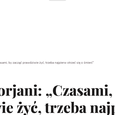
sami, by zacząć prawdziwie żyć, trzeba najpierw otrzeć się o śmierć”
rjani: „Czasami, 
e żyć, trzeba naj