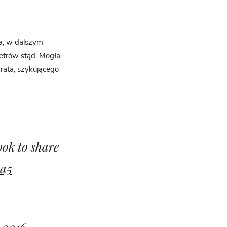
na, w dalszym
metrów stąd. Mogła
rata, szykującego
ook to share
Ga5
 2016