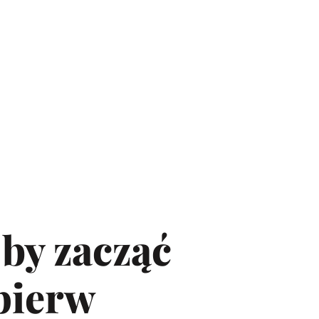
by zacząć
pierw