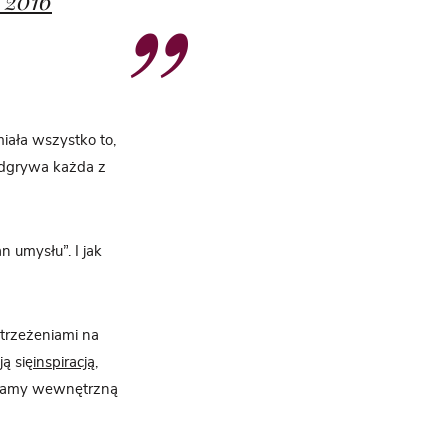
iała wszystko to,
 odgrywa każda z
n umysłu”. I jak
strzeżeniami na
ą się
inspiracją
,
iadamy wewnętrzną