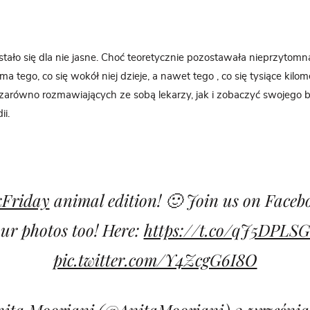
ało się dla nie jasne. Choć teoretycznie pozostawała nieprzytom
a tego, co się wokół niej dzieje, a nawet tego , co się tysiące kilo
arówno rozmawiających ze sobą lekarzy, jak i zobaczyć swojego b
ii.
kFriday
animal edition! 🙂 Join us on Faceb
ur photos too! Here:
https://t.co/qJ5DPLS
pic.twitter.com/Y4ZcgG6I8O
ita Moorjani (@AnitaMoorjani)
3 września