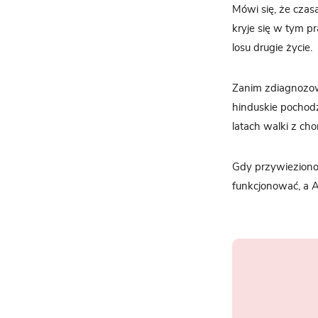
Mówi się, że czas
kryje się w tym pr
losu drugie życie.
Zanim zdiagnozowo
hinduskie pochodze
latach walki z ch
Gdy przywieziono 
funkcjonować, a A