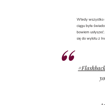
Wtedy wszystko st
ciągu była świadom
bowiem usłyszeć z
się do wylotu z Ind
#Flashbac
yo
— An