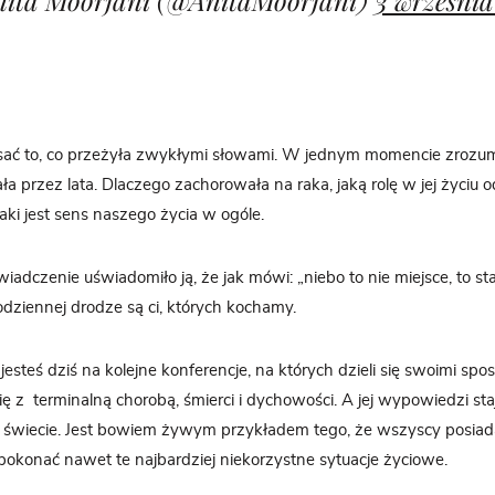
pisać to, co przeżyła zwykłymi słowami. W jednym momencie zrozum
a przez lata. Dlaczego zachorowała na raka, jaką rolę w jej życiu
 jaki jest sens naszego życia w ogóle.
adczenie uświadomiło ją, że jak mówi: „niebo to nie miejsce, to sta
dziennej drodze są ci, których kochamy.
esteś dziś na kolejne konferencje, na których dzieli się swoimi spo
ę z terminalną chorobą, śmierci i dychowości. A jej wypowiedzi staj
ym świecie. Jest bowiem żywym przykładem tego, że wszyscy pos
y pokonać nawet te najbardziej niekorzystne sytuacje życiowe.