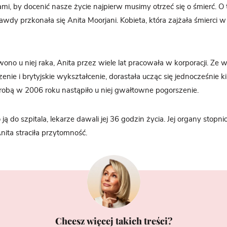
ami, by docenić nasze życie najpierw musimy otrzeć się o śmierć. O 
awdy przkonała się Anita Moorjani. Kobieta, która zajżała śmierci w
no u niej raka, Anita przez wiele lat pracowała w korporacji. Ze 
nie i brytyjskie wykształcenie, dorastała ucząc się jednocześnie k
orobą w 2006 roku nastąpiło u niej gwałtowne pogorszenie.
ją do szpitala, lekarze dawali jej 36 godzin życia. Jej organy stop
nita straciła przytomność.
Chcesz więcej takich treści?