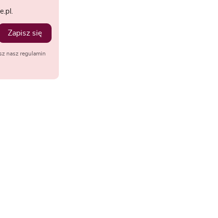
.pl.
Zapisz się
sz nasz regulamin