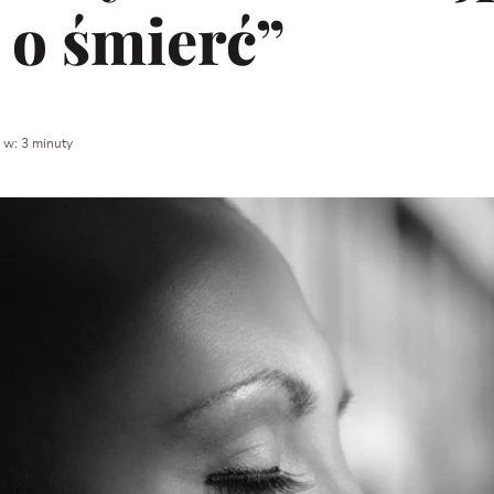
ę o śmierć”
 w: 3 minuty