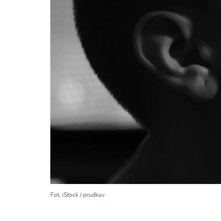
Fot. iStock / prudkov