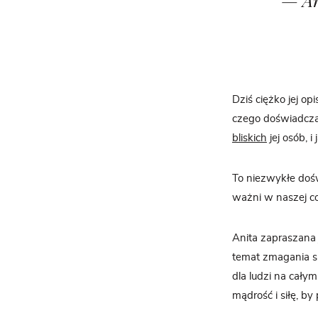
Dziś ciężko jej o
czego doświadczał
bliskich
jej osób, i
To niezwykłe doświ
ważni w naszej co
Anita zapraszana j
temat zmagania si
dla ludzi na cał
mądrość i siłę, b