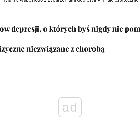
e mają nic wspólnego z zaburzeniami depresyjnymi, ale ostatecznie 
o.
w depresji, o których byś nigdy nie pom
fizyczne niezwiązane z chorobą
ad