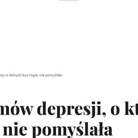
i, o których byś nigdy nie pomyślała
ów depresji, o k
 nie pomyślała