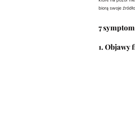
które na pozór ni
biorą swoje źródł
7 symptomó
1. Objawy 