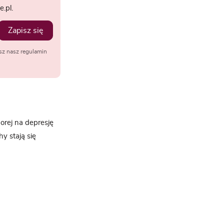
.pl.
Zapisz się
sz nasz regulamin
orej na depresję
y stają się