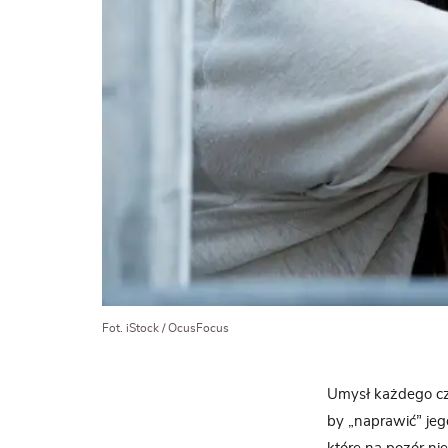
Fot. iStock / OcusFocus
Umysł każdego cz
by „naprawić” jeg