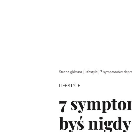
Strona główna
|
Lifestyle
|
7 symptomów depresj
LIFESTYLE
7 symptom
byś nigdy