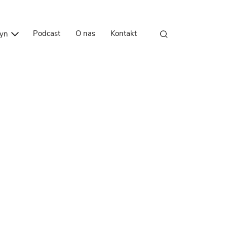
Przejdź do treści
Podcast
O nas
Kontakt
zyn