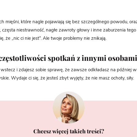
ch mięśni, które nagle pojawiają się bez szczególnego powodu, ora
y, częsta niestrawność, nagłe zawroty głowy i inne zaburzenia tego 
ię, że „nic ci nie jest”. Ale twoje problemy nie znikają.
częstotliwości spotkań z innymi osobam
wstecz i zdajesz sobie sprawę, że zawsze odkładasz na później w
kie. Wydaje ci się, że jesteś zbyt wyjęty, że nie masz ochoty, siły.
Chcesz więcej takich treści?