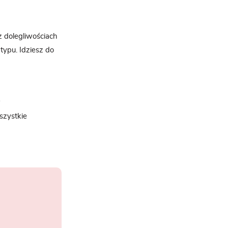
z dolegliwościach
typu. Idziesz do
i
szystkie