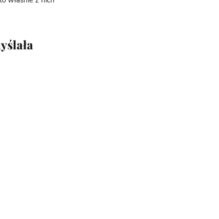
to właśnie z nich
yślała